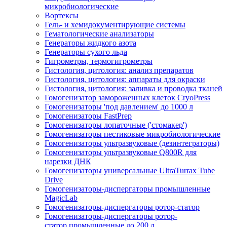
микробиологические
Вортексы
Гель- и хемидокументирующие системы
Гематологические анализаторы
Генераторы жидкого азота
Генераторы сухого льда
Гигрометры, термогигрометры
Гистология, цитология: анализ препаратов
Гистология, цитология: аппараты для окраски
Гистология, цитология: заливка и проводка тканей
Гомогенизатор замороженных клеток CryoPress
Гомогенизаторы 'под давлением' до 1000 л
Гомогенизаторы FastPrep
Гомогенизаторы лопаточные ('стомакер')
Гомогенизаторы пестиковые микробиологические
Гомогенизаторы ультразвуковые (дезинтеграторы)
Гомогенизаторы ультразвуковые Q800R для
нарезки ДНК
Гомогенизаторы универсальные UltraTurrax Tube
Drive
Гомогенизаторы-диспергаторы промышленные
MagicLab
Гомогенизаторы-диспергаторы ротор-статор
Гомогенизаторы-диспергаторы ротор-
статор промышленные до 200 л