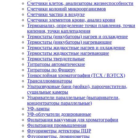
Счетчики клеток, анализаторы жизнеспособности
Счетчики колоний микроорганизмов
Счетчики частиц в воздухе
Счетчики элементов крови, анализ крови
Термоанализ, определение точки плавления, точки
кипения, точки каплепадения
Термостаты (инкубаторы) нагрев и охлаждение
Термостаты (инкубаторы) нагревающие
Термостаты жидкостные нагрев и охлаждение
Термостаты жидкостные нагревающие
Термостаты твердотельные
Титраторы автоматические
Титраторы по Фишеру
Тонкослойная хроматография (ТСХ / ВЭТСХ)
Трансиллюминаторы
Ультразвуковые бани (мойки), пароочистители,
сушильные камеры
Упариватели параллельные (выпариватели,
концентраторы параллельные)
УФ-лампы
УФ-облучатели дозированные
Фильтрация вакуумная для хроматографии
Фильтрация промышленная
Флуориметры детекторы ПЦР
Флуориметры, люминометры