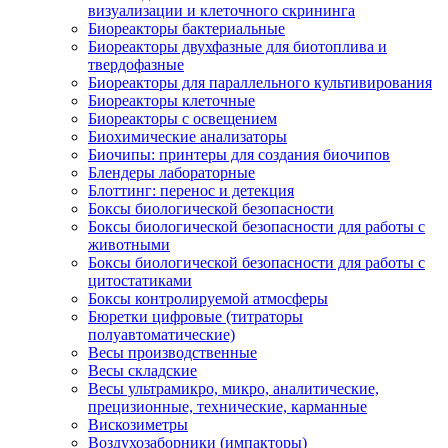
визуализации и клеточного скрининга
Биореакторы бактериальные
Биореакторы двухфазные для биотоплива и
твердофазные
Биореакторы для параллельного культивирования
Биореакторы клеточные
Биореакторы с освещением
Биохимические анализаторы
Биочипы: принтеры для создания биочипов
Блендеры лабораторные
Блоттинг: перенос и детекция
Боксы биологической безопасности
Боксы биологической безопасности для работы с
животными
Боксы биологической безопасности для работы с
цитостатиками
Боксы контролируемой атмосферы
Бюретки цифровые (титраторы
полуавтоматические)
Весы производственные
Весы складские
Весы ультрамикро, микро, аналитические,
прецизионные, технические, карманные
Вискозиметры
Воздухозаборники (импакторы)