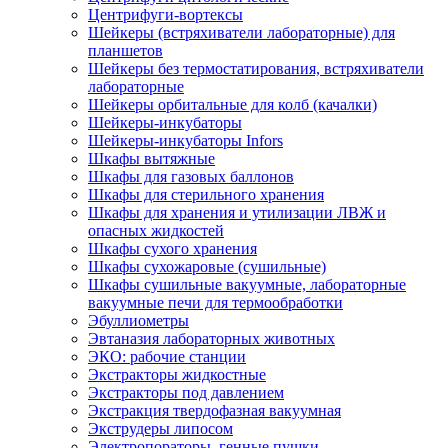
Центрифуги-вортексы
Шейкеры (встряхиватели лабораторные) для
планшетов
Шейкеры без термостатирования, встряхиватели
лабораторные
Шейкеры орбитальные для колб (качалки)
Шейкеры-инкубаторы
Шейкеры-инкубаторы Infors
Шкафы вытяжные
Шкафы для газовых баллонов
Шкафы для стерильного хранения
Шкафы для хранения и утилизации ЛВЖ и
опасных жидкостей
Шкафы сухого хранения
Шкафы сухожаровые (сушильные)
Шкафы сушильные вакуумные, лабораторные
вакуумные печи для термообработки
Эбуллиометры
Эвтаназия лабораторных животных
ЭКО: рабочие станции
Экстракторы жидкостные
Экстракторы под давлением
Экстракция твердофазная вакуумная
Экструдеры липосом
Электропораторы, генные пушки