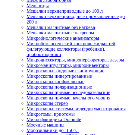
Мебель лабораторная
Мельницы
Мешалки верхнеприводные до 100 л
Мешалки верхнеприводные промышленные до
200 л
Мешалки магнитные без нагрева
Мешалки магнитные с нагревом
Микробиологические анализаторы
Микробиологический контроль жидкостей,
фильтрующие коллекторы (гребенки),
пробоотборники
Микродиссекторы, микроперфораторы, лазеры
Микроманипуляторы, микроинъекторы
Микроскопы зондовые сканирующие
Микроскопы инвертированные
Микроскопы конфокальные
Микроскопы поляризационные
Микроскопы прямые исследовательские
Микроскопы прямые начального уровня
Микроскопы стерео
Микроскопы: системы видеодокументирования
Микротомы, криотомы
Микрофлюидика Dolomite
Моечные машины
Морозильники до -150°С