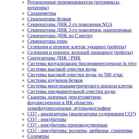
Ротационные перемешиватели (ротамиксы,
ротаторы)
Сахариметры
Секвенаторы белков
Секвенаторы ДНК 2-го поколения NGS
Секвенаторы ДНК 3-го поколения, нанопоровые
Секвенаторы ДНК по Сэнгеру
Секвенаторы пиро
Селекция и перенос клеток эукариот (роботы)
Селекция и перенос колоний прокариот (роботы)
Синтезаторы ДНК / РНК
Системы визуализации биолюминесценции in vivo
Системы высокой очистки воды
Системы высокой очистки воды до 500 л/час
Системы изучения белков
Системы многопараметрического анализа клеток
Системы предварительной очистки воды
Сканеры лазерные денситометрии,
флуоресценции в ИК областях,
хемифлуоресценции, ауторадиографии
СО? - анализаторы (анализаторы содержания СО?)
СО? - инкубаторы
СО? - инкубаторы производственные
СО? - инкубаторы: роллеры, шейкеры, спиннеры
Солемеры