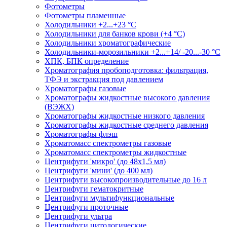
Фотометры
Фотометры пламенные
Холодильники +2...+23 °С
Холодильники для банков крови (+4 °С)
Холодильники хроматографические
Холодильники-морозильники +2...+14/ -20...-30 °C
ХПК, БПК определение
Хроматография пробоподготовка: фильтрация,
ТФЭ и экстракция под давлением
Хроматографы газовые
Хроматографы жидкостные высокого давления
(ВЭЖХ)
Хроматографы жидкостные низкого давления
Хроматографы жидкостные среднего давления
Хроматографы флэш
Хроматомасс спектрометры газовые
Хроматомасс спектрометры жидкостные
Центрифуги 'микро' (до 48x1,5 мл)
Центрифуги 'мини' (до 400 мл)
Центрифуги высокопроизводительные до 16 л
Центрифуги гематокритные
Центрифуги мультифункциональные
Центрифуги проточные
Центрифуги ультра
Центрифуги цитологические