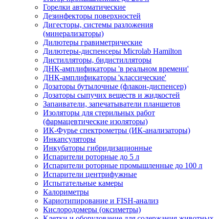
Горелки автоматические
Дезинфекторы поверхностей
Дигесторы, системы разложения
(минерализаторы)
Дилютеры гравиметрические
Дилютеры-диспенсеры Microlab Hamilton
Дистилляторы, бидистилляторы
ДНК-амплификаторы 'в реальном времени'
ДНК-амплификаторы 'классические'
Дозаторы бутылочные (флакон-диспенсер)
Дозаторы сыпучих веществ и жидкостей
Запаиватели, запечатыватели планшетов
Изоляторы для стерильных работ
(фармацевтические изоляторы)
ИК-Фурье спектрометры (ИК-анализаторы)
Инкапсуляторы
Инкубаторы гибридизационные
Испарители роторные до 5 л
Испарители роторные промышленные до 100 л
Испарители центрифужные
Испытательные камеры
Калориметры
Кариотипирование и FISH-анализ
Кислородомеры (оксиметры)
Клетки и оборудование для содержания животных