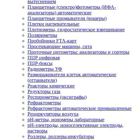
вытеснением
Планшетные (спектро)фотометры (ИФА-
анализаторы) автоматические
Планшетные промыватели (вошеры)
Плитки нагревательные
Плотномеры, гидростатическое взвешивание
Поляриметры
Пробойники FTA-карт
Просеивающие машины, сита
Проточные цитометры: анализаторы и сортеры
ПЦР цифровая
ПЦР-боксы
Радиометры УФ
Размораживатели клеток автоматические
(оттаиватели)
Реакторы химические
Редукторы газа
Респирометры (оксиграфы)
Рефрактометры
Рефрактометры автоматические промышленные
Рециркуляторы воздуха
рН-метры, иономеры лабораторные
рН-электроды, ионоселективные электроды,
растворы
Роллеры, роллеры-инкубаторы