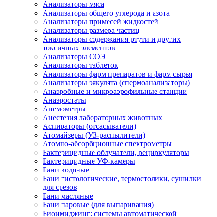
Анализаторы мяса
Анализаторы общего углерода и азота
Анализаторы примесей жидкостей
Анализаторы размера частиц
Анализаторы содержания ртути и других
токсичных элементов
Анализаторы СОЭ
Анализаторы таблеток
Анализаторы фарм препаратов и фарм сырья
Анализаторы эякулята (спермоанализаторы)
Анаэробные и микроаэрофильные станции
Анаэростаты
Анемометры
Анестезия лабораторных животных
Аспираторы (отсасыватели)
Атомайзеры (УЗ-распылители)
Атомно-абсорбционные спектрометры
Бактерицидные облучатели, рециркуляторы
Бактерицидные УФ-камеры
Бани водяные
Бани гистологические, термостолики, сушилки
для срезов
Бани масляные
Бани паровые (для выпаривания)
Биоимиджинг: системы автоматической