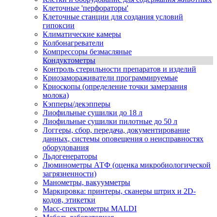
Клеточные 'перфораторы'
Клеточные станции для создания условий
гипоксии
Климатические камеры
Колбонагреватели
Компрессоры безмасляные
Кондуктометры
Контроль стерильности препаратов и изделий
Криозамораживатели программируемые
Криоскопы (определение точки замерзания
молока)
Кэпперы/декэпперы
Лиофильные сушилки до 18 л
Лиофильные сушилки пилотные до 50 л
Логгеры, сбор, передача, документирование
данных, системы оповещения о неисправностях
оборудования
Льдогенераторы
Люминометры АТФ (оценка микробиологической
загрязненности)
Манометры, вакуумметры
Маркировка: принтеры, сканеры штрих и 2D-
кодов, этикетки
Масс-спектрометры MALDI