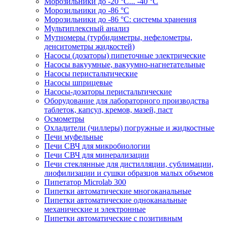
Морозильники до -20 °C... -40 °C
Морозильники до -86 °C
Морозильники до -86 °C: системы хранения
Мультиплексный анализ
Мутномеры (турбидиметры, нефелометры,
денситометры жидкостей)
Насосы (дозаторы) пипеточные электрические
Насосы вакуумные, вакуумно-нагнетательные
Насосы перистальтические
Насосы шприцевые
Насосы-дозаторы перистальтические
Оборудование для лабораторного производства
таблеток, капсул, кремов, мазей, паст
Осмометры
Охладители (чиллеры) погружные и жидкостные
Печи муфельные
Печи СВЧ для микробиологии
Печи СВЧ для минерализации
Печи стеклянные для дистилляции, сублимации,
лиофилизации и сушки образцов малых объемов
Пипетатор Microlab 300
Пипетки автоматические многоканальные
Пипетки автоматические одноканальные
механические и электронные
Пипетки автоматические с позитивным