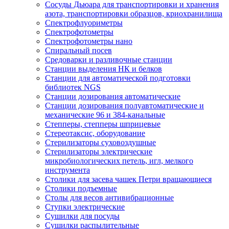
Сосуды Дьюара для транспортировки и хранения
азота, транспортировки образцов, криохранилища
Спектрофлуориметры
Спектрофотометры
Спектрофотометры нано
Спиральный посев
Средоварки и разливочные станции
Станции выделения НК и белков
Станции для автоматической подготовки
библиотек NGS
Станции дозирования автоматические
Станции дозирования полуавтоматические и
механические 96 и 384-канальные
Степперы, степперы шприцевые
Стереотаксис, оборудование
Стерилизаторы суховоздушные
Стерилизаторы электрические
микробиологических петель, игл, мелкого
инструмента
Столики для засева чашек Петри вращающиеся
Столики подъемные
Столы для весов антивибрационные
Ступки электрические
Сушилки для посуды
Сушилки распылительные