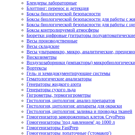
Блендеры лабораторные
Блоттинг: перенос и детекция
Боксы биологической безопасности
Боксы биологической безопасности для работы с 
Боксы биологической безопасности для работы с ц
Боксы контролируемой атмосферы
Бюретки цифровые (титраторы полуавтоматические
Весы производственные
Весы складские
Весы ультрамикро, микро, аналитические, прецизи
Вискозиметры
Воздухозаборники (импакторы) микробиологическ
Вортексы
Гель- и хемидокументирующие системы
Гематологические анализаторы
Генераторы жидкого азота
Генераторы сухого льда
Гигрометры, термогигрометры
Гистология, цитология: анализ препаратов
Гистология, цитология: аппараты для окраски
Гистология, цитология: заливка и проводка тканей
Гомогенизатор замороженных клеток CryoPress
Гомогенизаторы 'под давлением' до 1000 л
Гомогенизаторы FastPrep
Гомогенизаторы лопаточные ('стомакер')