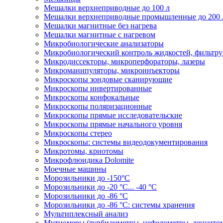
Мешалки верхнеприводные до 100 л
Мешалки верхнеприводные промышленные до 200 
Мешалки магнитные без нагрева
Мешалки магнитные с нагревом
Микробиологические анализаторы
Микробиологический контроль жидкостей, фильтру
Микродиссекторы, микроперфораторы, лазеры
Микроманипуляторы, микроинъекторы
Микроскопы зондовые сканирующие
Микроскопы инвертированные
Микроскопы конфокальные
Микроскопы поляризационные
Микроскопы прямые исследовательские
Микроскопы прямые начального уровня
Микроскопы стерео
Микроскопы: системы видеодокументирования
Микротомы, криотомы
Микрофлюидика Dolomite
Моечные машины
Морозильники до -150°С
Морозильники до -20 °C... -40 °C
Морозильники до -86 °C
Морозильники до -86 °C: системы хранения
Мультиплексный анализ
Мутномеры (турбидиметры, нефелометры, денсито