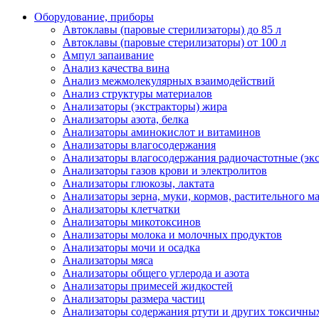
Оборудование, приборы
Автоклавы (паровые стерилизаторы) до 85 л
Автоклавы (паровые стерилизаторы) от 100 л
Ампул запаивание
Анализ качества вина
Анализ межмолекулярных взаимодействий
Анализ структуры материалов
Анализаторы (экстракторы) жира
Анализаторы азота, белка
Анализаторы аминокислот и витаминов
Анализаторы влагосодержания
Анализаторы влагосодержания радиочастотные (экс
Анализаторы газов крови и электролитов
Анализаторы глюкозы, лактата
Анализаторы зерна, муки, кормов, растительного ма
Анализаторы клетчатки
Анализаторы микотоксинов
Анализаторы молока и молочных продуктов
Анализаторы мочи и осадка
Анализаторы мяса
Анализаторы общего углерода и азота
Анализаторы примесей жидкостей
Анализаторы размера частиц
Анализаторы содержания ртути и других токсичны