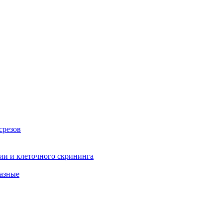
срезов
ии и клеточного скрининга
фазные