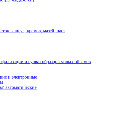
ток, капсул, кремов, мазей, паст
иофилизации и сушки образцов малых объемов
кие и электронные
ем
ы) автоматические