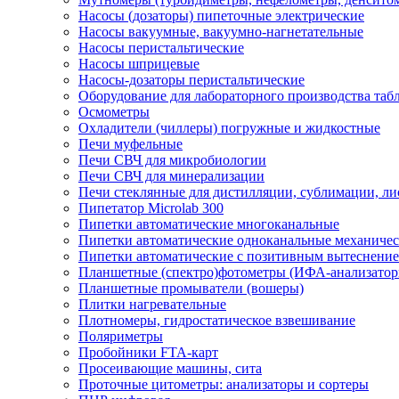
Насосы (дозаторы) пипеточные электрические
Насосы вакуумные, вакуумно-нагнетательные
Насосы перистальтические
Насосы шприцевые
Насосы-дозаторы перистальтические
Оборудование для лабораторного производства табле
Осмометры
Охладители (чиллеры) погружные и жидкостные
Печи муфельные
Печи СВЧ для микробиологии
Печи СВЧ для минерализации
Печи стеклянные для дистилляции, сублимации, л
Пипетатор Microlab 300
Пипетки автоматические многоканальные
Пипетки автоматические одноканальные механичес
Пипетки автоматические с позитивным вытеснени
Планшетные (спектро)фотометры (ИФА-анализатор
Планшетные промыватели (вошеры)
Плитки нагревательные
Плотномеры, гидростатическое взвешивание
Поляриметры
Пробойники FTA-карт
Просеивающие машины, сита
Проточные цитометры: анализаторы и сортеры