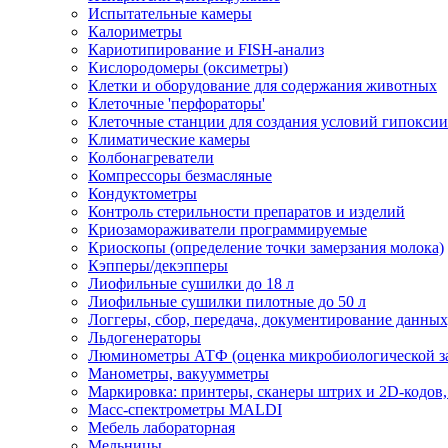
Испытательные камеры
Калориметры
Кариотипирование и FISH-анализ
Кислородомеры (оксиметры)
Клетки и оборудование для содержания животных
Клеточные 'перфораторы'
Клеточные станции для создания условий гипоксии
Климатические камеры
Колбонагреватели
Компрессоры безмасляные
Кондуктометры
Контроль стерильности препаратов и изделий
Криозамораживатели программируемые
Криоскопы (определение точки замерзания молока)
Кэпперы/декэпперы
Лиофильные сушилки до 18 л
Лиофильные сушилки пилотные до 50 л
Логгеры, сбор, передача, документирование данны
Льдогенераторы
Люминометры АТФ (оценка микробиологической за
Манометры, вакуумметры
Маркировка: принтеры, сканеры штрих и 2D-кодов,
Масс-спектрометры MALDI
Мебель лабораторная
Мельницы