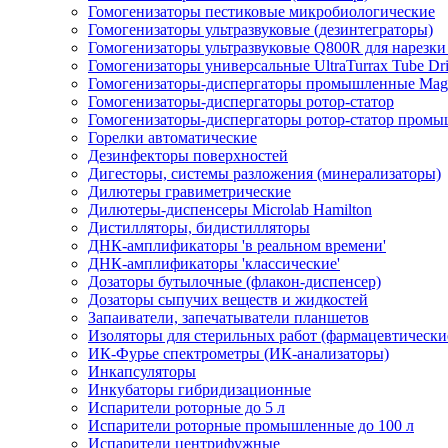
Гомогенизаторы пестиковые микробиологические
Гомогенизаторы ультразвуковые (дезинтеграторы)
Гомогенизаторы ультразвуковые Q800R для нарезк
Гомогенизаторы универсальные UltraTurrax Tube Dr
Гомогенизаторы-диспергаторы промышленные Mag
Гомогенизаторы-диспергаторы ротор-статор
Гомогенизаторы-диспергаторы ротор-статор промы
Горелки автоматические
Дезинфекторы поверхностей
Дигесторы, системы разложения (минерализаторы)
Дилютеры гравиметрические
Дилютеры-диспенсеры Microlab Hamilton
Дистилляторы, бидистилляторы
ДНК-амплификаторы 'в реальном времени'
ДНК-амплификаторы 'классические'
Дозаторы бутылочные (флакон-диспенсер)
Дозаторы сыпучих веществ и жидкостей
Запаиватели, запечатыватели планшетов
Изоляторы для стерильных работ (фармацевтически
ИК-Фурье спектрометры (ИК-анализаторы)
Инкапсуляторы
Инкубаторы гибридизационные
Испарители роторные до 5 л
Испарители роторные промышленные до 100 л
Испарители центрифужные