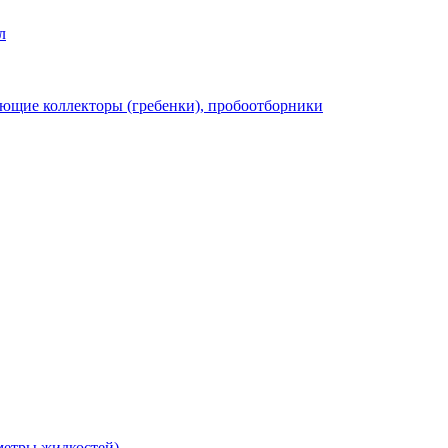
л
ющие коллекторы (гребенки), пробоотборники
метры жидкостей)