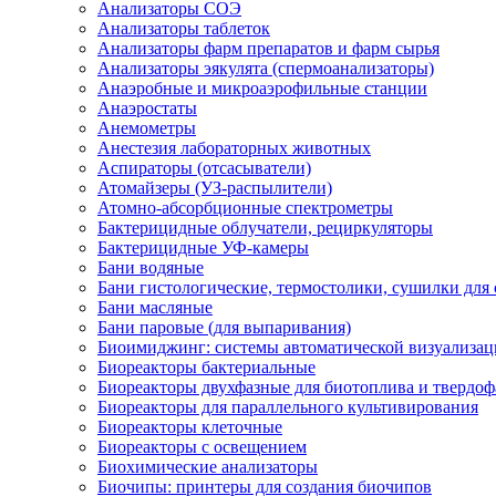
Анализаторы СОЭ
Анализаторы таблеток
Анализаторы фарм препаратов и фарм сырья
Анализаторы эякулята (спермоанализаторы)
Анаэробные и микроаэрофильные станции
Анаэростаты
Анемометры
Анестезия лабораторных животных
Аспираторы (отсасыватели)
Атомайзеры (УЗ-распылители)
Атомно-абсорбционные спектрометры
Бактерицидные облучатели, рециркуляторы
Бактерицидные УФ-камеры
Бани водяные
Бани гистологические, термостолики, сушилки для 
Бани масляные
Бани паровые (для выпаривания)
Биоимиджинг: системы автоматической визуализац
Биореакторы бактериальные
Биореакторы двухфазные для биотоплива и твердо
Биореакторы для параллельного культивирования
Биореакторы клеточные
Биореакторы с освещением
Биохимические анализаторы
Биочипы: принтеры для создания биочипов