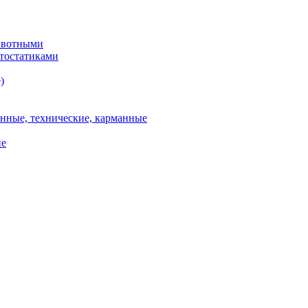
животными
итостатиками
)
онные, технические, карманные
ие