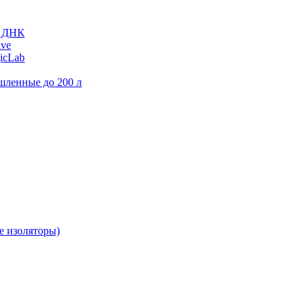
и ДНК
ive
icLab
шленные до 200 л
е изоляторы)