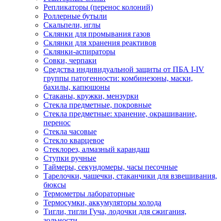
Репликаторы (перенос колоний)
Роллерные бутыли
Скальпели, иглы
Склянки для промывания газов
Склянки для хранения реактивов
Склянки-аспираторы
Совки, черпаки
Средства индивидуальной защиты от ПБА I-IV
группы патогенности: комбинезоны, маски,
бахилы, капюшоны
Стаканы, кружки, мензурки
Стекла предметные, покровные
Стекла предметные: хранение, окрашивание,
перенос
Стекла часовые
Стекло кварцевое
Стеклорез, алмазный карандаш
Ступки ручные
Таймеры, секундомеры, часы песочные
Тарелочки, чашечки, стаканчики для взвешивания,
бюксы
Термометры лабораторные
Термосумки, аккумуляторы холода
Тигли, тигли Гуча, лодочки для сжигания,
зольности