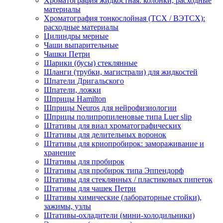
Хроматография жидкостная: колонки, расходные
материалы
Хроматография тонкослойная (ТСХ / ВЭТСХ):
расходные материалы
Цилиндры мерные
Чаши выпарительные
Чашки Петри
Шарики (бусы) стеклянные
Шланги (трубки, магистрали) для жидкостей
Шпатели Дригальского
Шпатели, ложки
Шприцы Hamilton
Шприцы Neuros для нейрофизиологии
Шприцы полипропиленовые типа Luer slip
Штативы для виал хроматографических
Штативы для делительных воронок
Штативы для криопробирок: замораживание и
хранение
Штативы для пробирок
Штативы для пробирок типа Эппендорф
Штативы для стеклянных / пластиковых пипеток
Штативы для чашек Петри
Штативы химические (лабораторные стойки),
зажимы, узлы
Штативы-охладители (мини-холодильники)