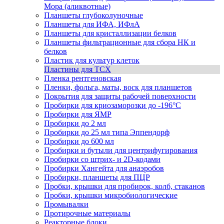
Мора (аликвотные)
Планшеты глубоколуночные
Планшеты для ИФА, ИФлА
Планшеты для кристаллизации белков
Планшеты фильтрационные для сбора НК и
белков
Пластик для культур клеток
Пластины для ТСХ
Пленка рентгеновская
Пленки, фольга, маты, воск для планшетов
Покрытия для защиты рабочей поверхности
Пробирки для криозаморозки до -196°С
Пробирки для ЯМР
Пробирки до 2 мл
Пробирки до 25 мл типа Эппендорф
Пробирки до 600 мл
Пробирки и бутыли для центрифугирования
Пробирки со штрих- и 2D-кодами
Пробирки Хангейта для анаэробов
Пробирки, планшеты для ПЦР
Пробки, крышки для пробирок, колб, стаканов
Пробки, крышки микробиологические
Промывалки
Протирочные материалы
Реакторные блоки