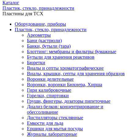
Каталог
Пластик, стекло, принадлежности
Пластины для ТСХ
Оборудование, приборы
Пластик, стекло, принадлежности
Ареометры
Бани (кастрюли)
Банки, бутыли (тара)
Блоттинг: мембраны и фильтры бумажные
Бутыли для хранения реактивов
Бюретки
Виалы и септы хроматографические
Виалы, крышки, септы для хранения образцов
Воронки делительные
Воронки, воронки Бюхнера, Хирша
Гири калибровочные
Горелки, спиртовки
Груши, фингеры, дозаторы пипеточные
Диализ белков: концентрирование и
обессоливание
Дистилляторы стеклянные
Емкости для льда
Ершики для мытья посуды
Журналы лабораторные