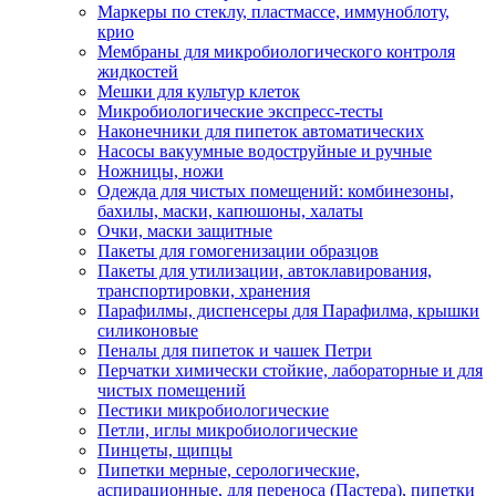
Маркеры по стеклу, пластмассе, иммуноблоту,
крио
Мембраны для микробиологического контроля
жидкостей
Мешки для культур клеток
Микробиологические экспресс-тесты
Наконечники для пипеток автоматических
Насосы вакуумные водоструйные и ручные
Ножницы, ножи
Одежда для чистых помещений: комбинезоны,
бахилы, маски, капюшоны, халаты
Очки, маски защитные
Пакеты для гомогенизации образцов
Пакеты для утилизации, автоклавирования,
транспортировки, хранения
Парафилмы, диспенсеры для Парафилма, крышки
силиконовые
Пеналы для пипеток и чашек Петри
Перчатки химически стойкие, лабораторные и для
чистых помещений
Пестики микробиологические
Петли, иглы микробиологические
Пинцеты, щипцы
Пипетки мерные, серологические,
аспирационные, для переноса (Пастера), пипетки