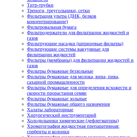
Титр-трубки
Треноги, треугольники, сетки
Фильтрация ультра (ДНК, белков
концентрирование)
Фильтровальная бумага
Фильтродержатели для фильтрации жидкостей и
газов
Фильтрующие насадки (шприцевые фильтры)
Фильтрующие системы вакуумные для
фильтрации жидкостей
Фильтры (мембраны) для фильтрации жидкостей и
газов
Фильтры бумажные беззольные
Фильтры бумажные для молока, вина, пива,
сахарной промышленности
Фильтры бумажные для определения всхожести и
скорости прорастания семян
Фильтры бумажные зольные
Фильтры бумажные общего назначения
Халаты лабораторные
Хирургический инструментарий
Холодильники химические (дефлегматоры)
Хроматография жидкостная препаративная:
сорбенты и колонки