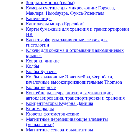
Зонды-тампоны (свабы)
Камеры счетные для микроскопии: Горяева,
Маклера, Ньюбауэра, Фукса-Розенталя
Капельницы
Капилляры микро Eppendorf
Карты бумажные для хранения и транспортировки
НК
Кассеты, формы заливочные, лезвия для
гистологии
Ключи для обжима и открывания алюминиевых
крышек
Коврики липкие
Колбы
Колбы Бунзена
Колбы качалочные Эрленмейра, Фернбаха,
качалочные высокопроизводительные Thomson
Колбы мерные
Контейнеры, ведра, лотки для утилизации,
автоклавирования, транспортировки и хранения
Концентраторы Кудерна-Даниша
Криомаркеры
Кюветы фотометрические
Магнитные перемешивающие элементы
(мешальники)
Магнитные сепараторы/штативы