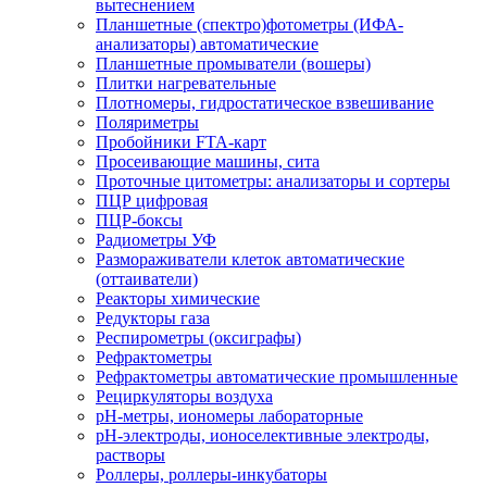
вытеснением
Планшетные (спектро)фотометры (ИФА-
анализаторы) автоматические
Планшетные промыватели (вошеры)
Плитки нагревательные
Плотномеры, гидростатическое взвешивание
Поляриметры
Пробойники FTA-карт
Просеивающие машины, сита
Проточные цитометры: анализаторы и сортеры
ПЦР цифровая
ПЦР-боксы
Радиометры УФ
Размораживатели клеток автоматические
(оттаиватели)
Реакторы химические
Редукторы газа
Респирометры (оксиграфы)
Рефрактометры
Рефрактометры автоматические промышленные
Рециркуляторы воздуха
рН-метры, иономеры лабораторные
рН-электроды, ионоселективные электроды,
растворы
Роллеры, роллеры-инкубаторы