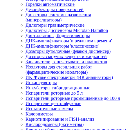
Горелки автоматические
Дезинфекторы поверхностей
Дигесторы, системы разложения
(минерализаторы)
Дилютеры гравиметрические
Дилютеры-диспенсеры Microlab Hamilton
Дистилляторы, бидистилляторы
ДНК-амплификаторы 'в реальном времени'
ДНК-амплификаторы 'классические'
Дозаторы бутылочные (флакон-диспенсер)
Дозаторы сыпучих веществ и жидкостей
Запаиватели, запечатыватели планшетов
Изоляторы для стерильных работ
(фармацевтические изоляторы)
ИК-Фурье спектрометры (ИК-анализаторы)
Инкапсуляторы
Инкубаторы гибридизационные
Испарители роторные до 5 л
Испарители роторные промышленные до 100 л
Испарители центрифужные
Испытательные камеры
Калориметры
Кариотипирование и FISH-анализ
Кислородомеры (оксиметры)
Клетки и оборудование для содержания животных