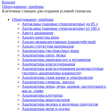
Каталог
Оборудование, приборы
Клеточные станции для создания условий гипоксии
Оборудование, приборы
Автоклавы (паровые стерилизаторы) до 85 л
Автоклавы (паровые стерилизаторы) от 100 л
Ампул запаивание
Анализ качества вина
Анализ межмолекулярных взаимодействий
Анализ структуры материалов
Анализаторы (экстракторы) жира
Анализаторы азота, белка
Анализаторы аминокислот и витаминов
Анализаторы влагосодержания
Анализаторы влагосодержания радиочастотные
(экспресс-анализаторы влажности)
Анализаторы газов крови и электролитов
Анализаторы глюкозы, лактата
Анализаторы зерна, муки, кормов, растительного
масла, семян
Анализаторы клетчатки
Анализаторы микотоксинов
Анализаторы молока и молочных продуктов
Анализаторы мочи и осадка