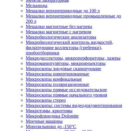
Мебель лабораторная
Мельницы
Мешалки верхнеприводные до 100 л
Мешалки верхнеприводные промышленные до
200 л
Мешалки магнитные без нагрева
Мешалки магнитные с нагревом
Микробиологические анализаторы
Микробиологический контроль жидкостей,
фильтрующие коллекторы (гребенки),
пробоотборники
Микродиссекторы, микроперфораторы, лазеры
Микроманипуляторы, микроинъекторы
Микроскопы зондовые сканирующие
Микроскопы инвертированные
Микроскопы конфокальные
Микроскопы поляризационные
Микроскопы прямые исследовательские
Микроскопы прямые начального уровня
Микроскопы стерео
Микроскопы: системы видеодокументирования
Микротомы, криотомы
Микрофлюидика Dolomite
Моечные машины
Морозильники до -150°С