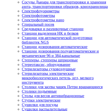
Сосуды Дьюара для транспортировки и хранения
азота, транспортировки образцов, криохранилища
Спектрофлуориметры
Спектрофотометры
Спектрофотометры нано
Спиральный посев
Средоварки и разливочные станции
Станции выделения НК и белков
Станции для автоматической подготовки
библиотек NGS
Станции дозирования автоматические
Станции дозирования полуавтоматические и
механические 96 и 384-канальные
Степперы, степперы шприцевые
Стереотаксис, оборудование
Стерилизаторы суховоздушные
Стерилизаторы электрические
микробиологических петель, игл, мелкого
инструмента
Столики для засева чашек Петри вращающиеся
Столики подъемные
Столы для весов антивибрационные
Ступки электрические
Сушилки для посуды
Сушилки распылительные