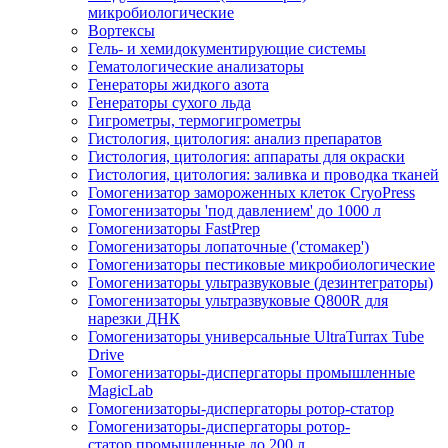
микробиологические
Вортексы
Гель- и хемидокументирующие системы
Гематологические анализаторы
Генераторы жидкого азота
Генераторы сухого льда
Гигрометры, термогигрометры
Гистология, цитология: анализ препаратов
Гистология, цитология: аппараты для окраски
Гистология, цитология: заливка и проводка тканей
Гомогенизатор замороженных клеток CryoPress
Гомогенизаторы 'под давлением' до 1000 л
Гомогенизаторы FastPrep
Гомогенизаторы лопаточные ('стомакер')
Гомогенизаторы пестиковые микробиологические
Гомогенизаторы ультразвуковые (дезинтеграторы)
Гомогенизаторы ультразвуковые Q800R для
нарезки ДНК
Гомогенизаторы универсальные UltraTurrax Tube
Drive
Гомогенизаторы-диспергаторы промышленные
MagicLab
Гомогенизаторы-диспергаторы ротор-статор
Гомогенизаторы-диспергаторы ротор-
статор промышленные до 200 л