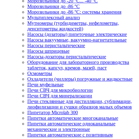
Морозильники до -20 °C... -40 °C
Морозильники до -86 °C
Морозильники до -86 °C: системы хранения
Мультиплексный анализ
Мутномеры (турбидиметры, нефелометры,
денситометры жидкостей)
Насосы (дозаторы) пипеточные электрические
Насосы вакуумные, вакуумно-нагнетательные
Насосы перистальтические
Насосы шприцевые
Насосы-дозаторы перистальтические
Оборудование для лабораторного производства
таблеток, капсул, кремов, мазей, паст
Осмометры
Охладители (чиллеры) погружные и жидкостные
Печи муфельные
Печи СВЧ для микробиологии
Печи СВЧ для минерализации
Печи стеклянные для дистилляции, сублимации,
лиофилизации и сушки образцов малых объемов
Пипетатор Microlab 300
Пипетки автоматические многоканальные
Пипетки автоматические одноканальные
механические и электронные
Пипетки автоматические с позитивным