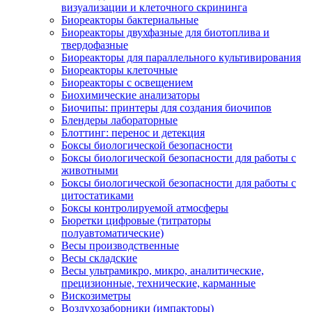
визуализации и клеточного скрининга
Биореакторы бактериальные
Биореакторы двухфазные для биотоплива и
твердофазные
Биореакторы для параллельного культивирования
Биореакторы клеточные
Биореакторы с освещением
Биохимические анализаторы
Биочипы: принтеры для создания биочипов
Блендеры лабораторные
Блоттинг: перенос и детекция
Боксы биологической безопасности
Боксы биологической безопасности для работы с
животными
Боксы биологической безопасности для работы с
цитостатиками
Боксы контролируемой атмосферы
Бюретки цифровые (титраторы
полуавтоматические)
Весы производственные
Весы складские
Весы ультрамикро, микро, аналитические,
прецизионные, технические, карманные
Вискозиметры
Воздухозаборники (импакторы)