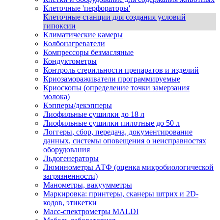
Клеточные 'перфораторы'
Клеточные станции для создания условий
гипоксии
Климатические камеры
Колбонагреватели
Компрессоры безмасляные
Кондуктометры
Контроль стерильности препаратов и изделий
Криозамораживатели программируемые
Криоскопы (определение точки замерзания
молока)
Кэпперы/декэпперы
Лиофильные сушилки до 18 л
Лиофильные сушилки пилотные до 50 л
Логгеры, сбор, передача, документирование
данных, системы оповещения о неисправностях
оборудования
Льдогенераторы
Люминометры АТФ (оценка микробиологической
загрязненности)
Манометры, вакуумметры
Маркировка: принтеры, сканеры штрих и 2D-
кодов, этикетки
Масс-спектрометры MALDI