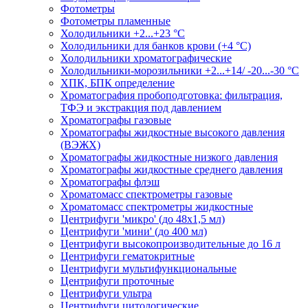
Фотометры
Фотометры пламенные
Холодильники +2...+23 °С
Холодильники для банков крови (+4 °С)
Холодильники хроматографические
Холодильники-морозильники +2...+14/ -20...-30 °C
ХПК, БПК определение
Хроматография пробоподготовка: фильтрация,
ТФЭ и экстракция под давлением
Хроматографы газовые
Хроматографы жидкостные высокого давления
(ВЭЖХ)
Хроматографы жидкостные низкого давления
Хроматографы жидкостные среднего давления
Хроматографы флэш
Хроматомасс спектрометры газовые
Хроматомасс спектрометры жидкостные
Центрифуги 'микро' (до 48x1,5 мл)
Центрифуги 'мини' (до 400 мл)
Центрифуги высокопроизводительные до 16 л
Центрифуги гематокритные
Центрифуги мультифункциональные
Центрифуги проточные
Центрифуги ультра
Центрифуги цитологические