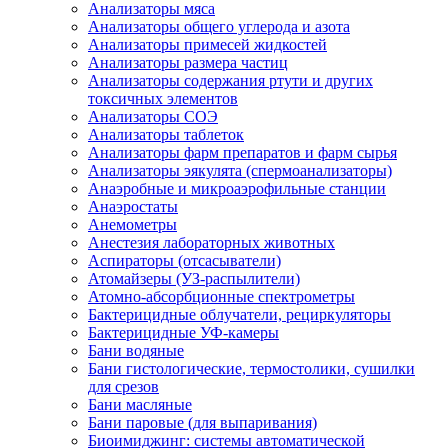
Анализаторы мяса
Анализаторы общего углерода и азота
Анализаторы примесей жидкостей
Анализаторы размера частиц
Анализаторы содержания ртути и других
токсичных элементов
Анализаторы СОЭ
Анализаторы таблеток
Анализаторы фарм препаратов и фарм сырья
Анализаторы эякулята (спермоанализаторы)
Анаэробные и микроаэрофильные станции
Анаэростаты
Анемометры
Анестезия лабораторных животных
Аспираторы (отсасыватели)
Атомайзеры (УЗ-распылители)
Атомно-абсорбционные спектрометры
Бактерицидные облучатели, рециркуляторы
Бактерицидные УФ-камеры
Бани водяные
Бани гистологические, термостолики, сушилки
для срезов
Бани масляные
Бани паровые (для выпаривания)
Биоимиджинг: системы автоматической