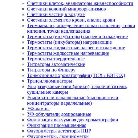
Счетчики клеток, анализаторы жизнеспособности
Счетчики колоний микроорганизмов
Счетчики частиц в воздухе
Счетчики элементов крови, анализ крови
Термоанализ, определение точки плавления, точки
кипения, точки каплепадения
Термостаты (инкубаторы) нагрев и охлаждение
Термостаты (инкубаторы) нагревающие
Термостаты жидкостные нагрев и охлаждение
Термостаты жидкостные нагревающие
Термостаты твердотельные
Титраторы автоматические
Титраторы по Фишеру
Тонкослойная хроматография (ТСХ / ВЭТСХ)
Трансиллюминаторы
Ультразвуковые бани (мойки), пароочистители,
сушильные камеры
Упариватели параллельные (выпариватели,
концентраторы параллельные)
УФ-лампы
УФ-облучатели дозированные
Фильтрация вакуумная для хроматографии
Фильтрация промышленная
Флуориметры детекторы ПЦР
Флуориметры, люминометры