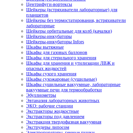
Центрифуги-вортексы
Шейкеры (встряхиватели лабораторные) для
планшетов
Шейкеры без термостатирования, встряхиватели
лабораторные
Шейкеры орбитальные для колб (качалки)
Шейкеры-инкубаторы
Шейкеры-инкубаторы Infors
Шкафы вытяжные
Шкафы для газовых баллонов
Шкафы для стерильного хранения
Шкафы для хранения и утилизации ЛВЖ и
опасных жидкостей
Шкафы сухого хранения
Шкафы сухожаровые (сушильные)
Шкафы сушильные вакуумные, лабораторные
вакуумные печи для термообработки
Эбуллиометры
Эвтаназия лабораторных животных
ЭКО: рабочие станции
Экстракторы жидкостные
Экстракторы под давлением
Экстракция твердофазная вакуумная
Экструдеры липосом
Электропораторы, генные пушки