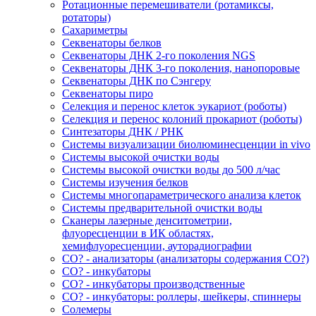
Ротационные перемешиватели (ротамиксы,
ротаторы)
Сахариметры
Секвенаторы белков
Секвенаторы ДНК 2-го поколения NGS
Секвенаторы ДНК 3-го поколения, нанопоровые
Секвенаторы ДНК по Сэнгеру
Секвенаторы пиро
Селекция и перенос клеток эукариот (роботы)
Селекция и перенос колоний прокариот (роботы)
Синтезаторы ДНК / РНК
Системы визуализации биолюминесценции in vivo
Системы высокой очистки воды
Системы высокой очистки воды до 500 л/час
Системы изучения белков
Системы многопараметрического анализа клеток
Системы предварительной очистки воды
Сканеры лазерные денситометрии,
флуоресценции в ИК областях,
хемифлуоресценции, ауторадиографии
СО? - анализаторы (анализаторы содержания СО?)
СО? - инкубаторы
СО? - инкубаторы производственные
СО? - инкубаторы: роллеры, шейкеры, спиннеры
Солемеры