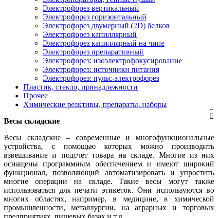
Электрофорез вертикальный
Электрофорез горизонтальный
Электрофорез двумерный (2D) белков
Электрофорез капиллярный
Электрофорез капиллярный на чипе
Электрофорез препаративный
Электрофорез: изоэлектрофокусирование
Электрофорез: источники питания
Электрофорез: пульс-электрофорез
Пластик, стекло, принадлежности
Прочее
Химические реактивы, препараты, наборы
Весы складские
Весы складские – современные и многофункциональные
устройства, с помощью которых можно производить
взвешивание и подсчет товара на складе. Многие из них
оснащены программным обеспечением и имеют широкий
функционал, позволяющий автоматизировать и упростить
многие операции на складе. Такие весы могут также
использоваться для печати этикеток. Они используются во
многих областях, например, в медицине, в химической
промышленности, металлургии, на аграрных и торговых
предприятиях, пищевых базах и т.д.