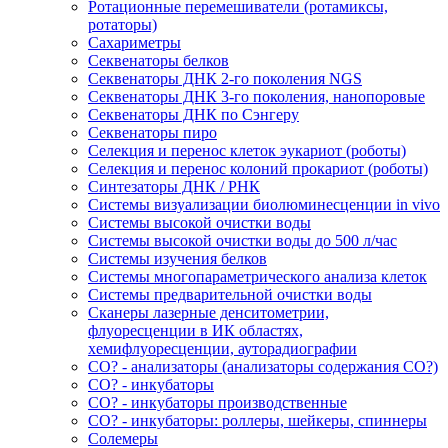
Ротационные перемешиватели (ротамиксы,
ротаторы)
Сахариметры
Секвенаторы белков
Секвенаторы ДНК 2-го поколения NGS
Секвенаторы ДНК 3-го поколения, нанопоровые
Секвенаторы ДНК по Сэнгеру
Секвенаторы пиро
Селекция и перенос клеток эукариот (роботы)
Селекция и перенос колоний прокариот (роботы)
Синтезаторы ДНК / РНК
Системы визуализации биолюминесценции in vivo
Системы высокой очистки воды
Системы высокой очистки воды до 500 л/час
Системы изучения белков
Системы многопараметрического анализа клеток
Системы предварительной очистки воды
Сканеры лазерные денситометрии,
флуоресценции в ИК областях,
хемифлуоресценции, ауторадиографии
СО? - анализаторы (анализаторы содержания СО?)
СО? - инкубаторы
СО? - инкубаторы производственные
СО? - инкубаторы: роллеры, шейкеры, спиннеры
Солемеры