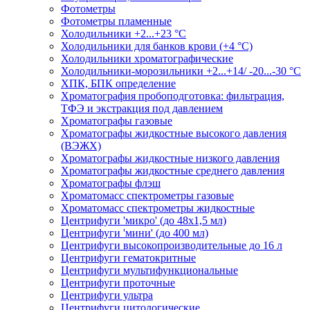
Фотометры
Фотометры пламенные
Холодильники +2...+23 °С
Холодильники для банков крови (+4 °С)
Холодильники хроматографические
Холодильники-морозильники +2...+14/ -20...-30 °C
ХПК, БПК определение
Хроматография пробоподготовка: фильтрация,
ТФЭ и экстракция под давлением
Хроматографы газовые
Хроматографы жидкостные высокого давления
(ВЭЖХ)
Хроматографы жидкостные низкого давления
Хроматографы жидкостные среднего давления
Хроматографы флэш
Хроматомасс спектрометры газовые
Хроматомасс спектрометры жидкостные
Центрифуги 'микро' (до 48x1,5 мл)
Центрифуги 'мини' (до 400 мл)
Центрифуги высокопроизводительные до 16 л
Центрифуги гематокритные
Центрифуги мультифункциональные
Центрифуги проточные
Центрифуги ультра
Центрифуги цитологические