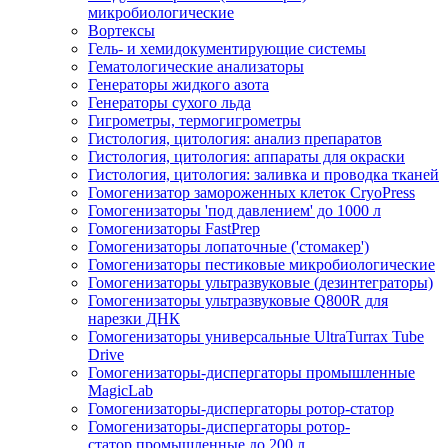
микробиологические
Вортексы
Гель- и хемидокументирующие системы
Гематологические анализаторы
Генераторы жидкого азота
Генераторы сухого льда
Гигрометры, термогигрометры
Гистология, цитология: анализ препаратов
Гистология, цитология: аппараты для окраски
Гистология, цитология: заливка и проводка тканей
Гомогенизатор замороженных клеток CryoPress
Гомогенизаторы 'под давлением' до 1000 л
Гомогенизаторы FastPrep
Гомогенизаторы лопаточные ('стомакер')
Гомогенизаторы пестиковые микробиологические
Гомогенизаторы ультразвуковые (дезинтеграторы)
Гомогенизаторы ультразвуковые Q800R для
нарезки ДНК
Гомогенизаторы универсальные UltraTurrax Tube
Drive
Гомогенизаторы-диспергаторы промышленные
MagicLab
Гомогенизаторы-диспергаторы ротор-статор
Гомогенизаторы-диспергаторы ротор-
статор промышленные до 200 л