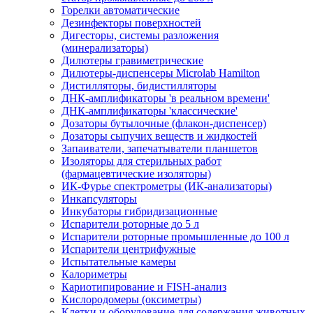
Горелки автоматические
Дезинфекторы поверхностей
Дигесторы, системы разложения
(минерализаторы)
Дилютеры гравиметрические
Дилютеры-диспенсеры Microlab Hamilton
Дистилляторы, бидистилляторы
ДНК-амплификаторы 'в реальном времени'
ДНК-амплификаторы 'классические'
Дозаторы бутылочные (флакон-диспенсер)
Дозаторы сыпучих веществ и жидкостей
Запаиватели, запечатыватели планшетов
Изоляторы для стерильных работ
(фармацевтические изоляторы)
ИК-Фурье спектрометры (ИК-анализаторы)
Инкапсуляторы
Инкубаторы гибридизационные
Испарители роторные до 5 л
Испарители роторные промышленные до 100 л
Испарители центрифужные
Испытательные камеры
Калориметры
Кариотипирование и FISH-анализ
Кислородомеры (оксиметры)
Клетки и оборудование для содержания животных