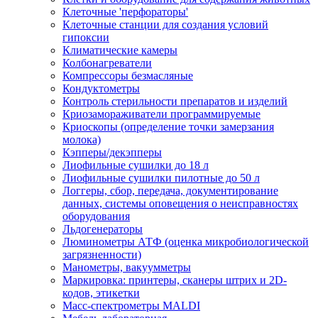
Клеточные 'перфораторы'
Клеточные станции для создания условий
гипоксии
Климатические камеры
Колбонагреватели
Компрессоры безмасляные
Кондуктометры
Контроль стерильности препаратов и изделий
Криозамораживатели программируемые
Криоскопы (определение точки замерзания
молока)
Кэпперы/декэпперы
Лиофильные сушилки до 18 л
Лиофильные сушилки пилотные до 50 л
Логгеры, сбор, передача, документирование
данных, системы оповещения о неисправностях
оборудования
Льдогенераторы
Люминометры АТФ (оценка микробиологической
загрязненности)
Манометры, вакуумметры
Маркировка: принтеры, сканеры штрих и 2D-
кодов, этикетки
Масс-спектрометры MALDI