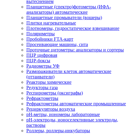
вытеснением
Планшетные (спектро)фотометры (ИФА-
анализаторы) автоматические
Планшетные промыватели (вошеры)
Плитки нагревательные
Плотномеры, гидростатическое взвешивание
Поляриметры
Пробойники FTA-карт
Просеивающие машины, сита
Проточные цитометры: анализаторы и сортеры
ПЦР цифровая
ПЦР-боксы
Радиометры УФ
Размораживатели клеток автоматические
(оттаиватели)
Реакторы химические
Редукторы газа
Респирометры (оксиграфы)
Рефрактометры
Рефрактометры автоматические промышленные
Рециркуляторы воздуха
рН-метры, иономеры лабораторные
рН-электроды, ионоселективные электроды,
растворы
Роллеры, роллеры-инкубаторы