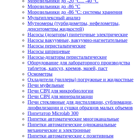
Морозильники до -20 °C... -40 °C
Морозильники до -86 °C
Морозильники до -86 °C: системы хранения
Мультиплексный анализ
Мутномеры (турбидиметры, нефелометры,
денситометры жидкостей)
Насосы (дозаторы) пипеточные электрические
Насосы вакуумные, вакуумно-нагнетательные
Насосы перистальтические
Насосы шприцевые
Насосы-дозаторы перистальтические
Оборудование для лабораторного производства
таблеток, капсул, кремов, мазей, паст
Осмометры
Охладители (чиллеры) погружные и жидкостные
Печи муфельные
Печи СВЧ для микробиологии
Печи СВЧ для минерализации
Печи стеклянные для дистилляции, сублимации,
лиофилизации и сушки образцов малых объемов
Пипетатор Microlab 300
Пипетки автоматические многоканальные
Пипетки автоматические одноканальные
механические и электронные
Пипетки автоматические с позитивным