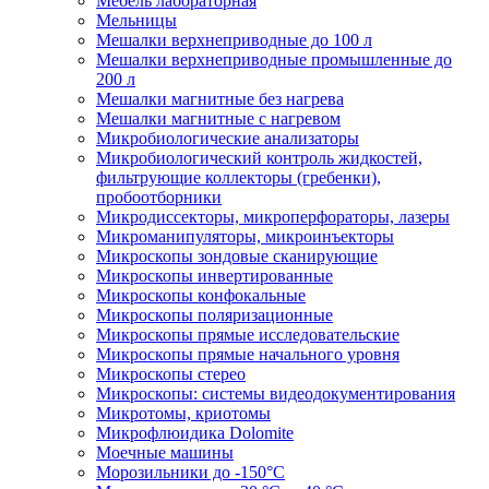
Мебель лабораторная
Мельницы
Мешалки верхнеприводные до 100 л
Мешалки верхнеприводные промышленные до
200 л
Мешалки магнитные без нагрева
Мешалки магнитные с нагревом
Микробиологические анализаторы
Микробиологический контроль жидкостей,
фильтрующие коллекторы (гребенки),
пробоотборники
Микродиссекторы, микроперфораторы, лазеры
Микроманипуляторы, микроинъекторы
Микроскопы зондовые сканирующие
Микроскопы инвертированные
Микроскопы конфокальные
Микроскопы поляризационные
Микроскопы прямые исследовательские
Микроскопы прямые начального уровня
Микроскопы стерео
Микроскопы: системы видеодокументирования
Микротомы, криотомы
Микрофлюидика Dolomite
Моечные машины
Морозильники до -150°С