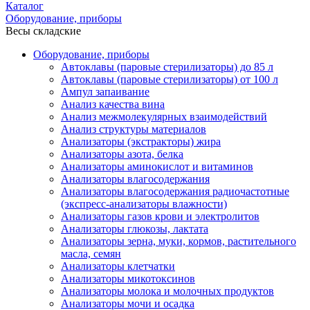
Каталог
Оборудование, приборы
Весы складские
Оборудование, приборы
Автоклавы (паровые стерилизаторы) до 85 л
Автоклавы (паровые стерилизаторы) от 100 л
Ампул запаивание
Анализ качества вина
Анализ межмолекулярных взаимодействий
Анализ структуры материалов
Анализаторы (экстракторы) жира
Анализаторы азота, белка
Анализаторы аминокислот и витаминов
Анализаторы влагосодержания
Анализаторы влагосодержания радиочастотные
(экспресс-анализаторы влажности)
Анализаторы газов крови и электролитов
Анализаторы глюкозы, лактата
Анализаторы зерна, муки, кормов, растительного
масла, семян
Анализаторы клетчатки
Анализаторы микотоксинов
Анализаторы молока и молочных продуктов
Анализаторы мочи и осадка