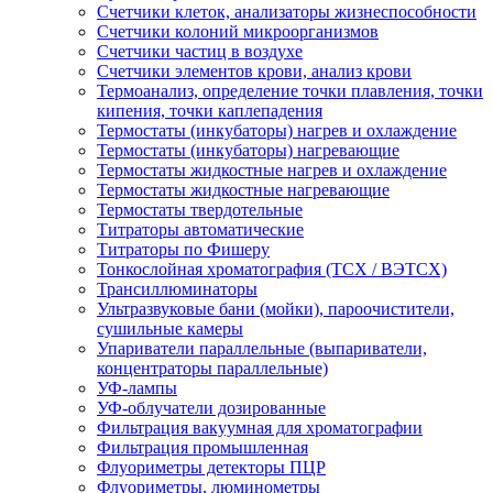
Счетчики клеток, анализаторы жизнеспособности
Счетчики колоний микроорганизмов
Счетчики частиц в воздухе
Счетчики элементов крови, анализ крови
Термоанализ, определение точки плавления, точки
кипения, точки каплепадения
Термостаты (инкубаторы) нагрев и охлаждение
Термостаты (инкубаторы) нагревающие
Термостаты жидкостные нагрев и охлаждение
Термостаты жидкостные нагревающие
Термостаты твердотельные
Титраторы автоматические
Титраторы по Фишеру
Тонкослойная хроматография (ТСХ / ВЭТСХ)
Трансиллюминаторы
Ультразвуковые бани (мойки), пароочистители,
сушильные камеры
Упариватели параллельные (выпариватели,
концентраторы параллельные)
УФ-лампы
УФ-облучатели дозированные
Фильтрация вакуумная для хроматографии
Фильтрация промышленная
Флуориметры детекторы ПЦР
Флуориметры, люминометры