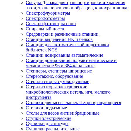
Сосуды Дьюара для транспортировки и хранения
азота, транспортировки образцов, криохранилища
Спектрофлуориметры
Спектрофотометры
Спектрофотометры нано
Спиральный посев
Средоварки и разливочные станции
Станции выделения НК и белков
Станции для автоматической подготовки
библиотек NGS
Станции дозирования автоматические
Станции дозирования полуавтоматические и
механические 96 и 384-канальные
Степперы, степперы шприцевые
Стереотаксис, оборудование
Стерилизаторы суховоздушные
Стерилизаторы электрические
микробиологических петель, игл, мелкого
инструмента
Столики для засева чашек Петри вращающиеся
Столики подъемные
Столы для весов антивибрационные
Ступки электрические
Сушилки для посуды
Сушилки распылительные