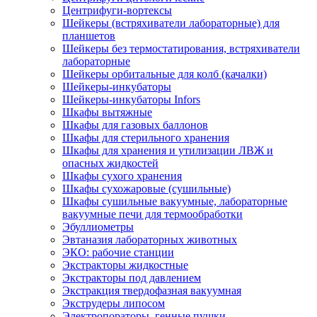
Центрифуги-вортексы
Шейкеры (встряхиватели лабораторные) для
планшетов
Шейкеры без термостатирования, встряхиватели
лабораторные
Шейкеры орбитальные для колб (качалки)
Шейкеры-инкубаторы
Шейкеры-инкубаторы Infors
Шкафы вытяжные
Шкафы для газовых баллонов
Шкафы для стерильного хранения
Шкафы для хранения и утилизации ЛВЖ и
опасных жидкостей
Шкафы сухого хранения
Шкафы сухожаровые (сушильные)
Шкафы сушильные вакуумные, лабораторные
вакуумные печи для термообработки
Эбуллиометры
Эвтаназия лабораторных животных
ЭКО: рабочие станции
Экстракторы жидкостные
Экстракторы под давлением
Экстракция твердофазная вакуумная
Экструдеры липосом
Электропораторы, генные пушки