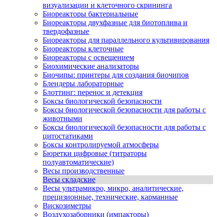
визуализации и клеточного скрининга
Биореакторы бактериальные
Биореакторы двухфазные для биотоплива и
твердофазные
Биореакторы для параллельного культивирования
Биореакторы клеточные
Биореакторы с освещением
Биохимические анализаторы
Биочипы: принтеры для создания биочипов
Блендеры лабораторные
Блоттинг: перенос и детекция
Боксы биологической безопасности
Боксы биологической безопасности для работы с
животными
Боксы биологической безопасности для работы с
цитостатиками
Боксы контролируемой атмосферы
Бюретки цифровые (титраторы
полуавтоматические)
Весы производственные
Весы складские
Весы ультрамикро, микро, аналитические,
прецизионные, технические, карманные
Вискозиметры
Воздухозаборники (импакторы)