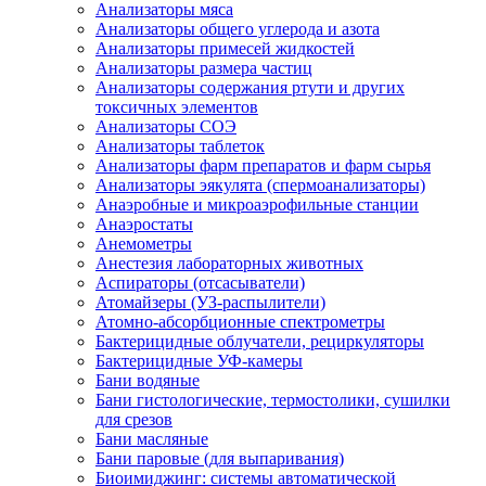
Анализаторы мяса
Анализаторы общего углерода и азота
Анализаторы примесей жидкостей
Анализаторы размера частиц
Анализаторы содержания ртути и других
токсичных элементов
Анализаторы СОЭ
Анализаторы таблеток
Анализаторы фарм препаратов и фарм сырья
Анализаторы эякулята (спермоанализаторы)
Анаэробные и микроаэрофильные станции
Анаэростаты
Анемометры
Анестезия лабораторных животных
Аспираторы (отсасыватели)
Атомайзеры (УЗ-распылители)
Атомно-абсорбционные спектрометры
Бактерицидные облучатели, рециркуляторы
Бактерицидные УФ-камеры
Бани водяные
Бани гистологические, термостолики, сушилки
для срезов
Бани масляные
Бани паровые (для выпаривания)
Биоимиджинг: системы автоматической