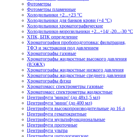
Фотометры
Фотометры пламенные
Холодильники +2...+23 °С
Холодильники для банков крови (+4 °С)
Холодильники хроматографические
Холодильники-морозильники +2...+14/ -20...-30 °C
ХПК, БПК определение
Хроматография пробоподготовка: фильтрация,
ТФЭ и экстракция под давлением
Хроматографы газовые
Хроматографы жидкостные высокого давления
(ВЭЖХ)
Хроматографы жидкостные низкого давления
Хроматографы жидкостные среднего давления
Хроматографы флэш
Хроматомасс спектрометры газовые
Хроматомасс спектрометры жидкостные
Центрифуги 'микро' (до 48x1,5 мл)
Центрифуги 'мини' (до 400 мл)
Центрифуги высокопроизводительные до 16 л
Центрифуги гематокритные
Центрифуги мультифункциональные
Центрифуги проточные
Центрифуги ультра
Центрифуги цитологические