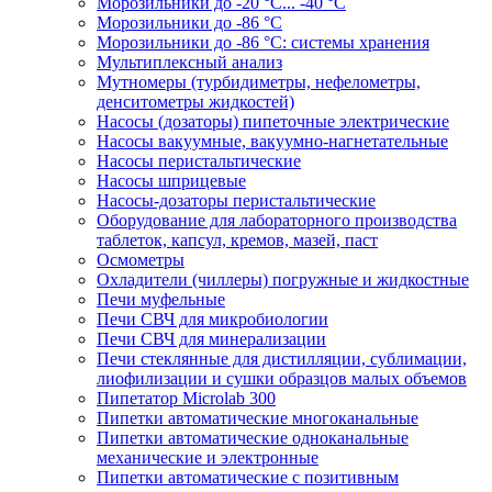
Морозильники до -20 °C... -40 °C
Морозильники до -86 °C
Морозильники до -86 °C: системы хранения
Мультиплексный анализ
Мутномеры (турбидиметры, нефелометры,
денситометры жидкостей)
Насосы (дозаторы) пипеточные электрические
Насосы вакуумные, вакуумно-нагнетательные
Насосы перистальтические
Насосы шприцевые
Насосы-дозаторы перистальтические
Оборудование для лабораторного производства
таблеток, капсул, кремов, мазей, паст
Осмометры
Охладители (чиллеры) погружные и жидкостные
Печи муфельные
Печи СВЧ для микробиологии
Печи СВЧ для минерализации
Печи стеклянные для дистилляции, сублимации,
лиофилизации и сушки образцов малых объемов
Пипетатор Microlab 300
Пипетки автоматические многоканальные
Пипетки автоматические одноканальные
механические и электронные
Пипетки автоматические с позитивным