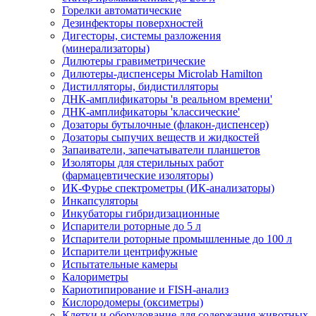
Горелки автоматические
Дезинфекторы поверхностей
Дигесторы, системы разложения
(минерализаторы)
Дилютеры гравиметрические
Дилютеры-диспенсеры Microlab Hamilton
Дистилляторы, бидистилляторы
ДНК-амплификаторы 'в реальном времени'
ДНК-амплификаторы 'классические'
Дозаторы бутылочные (флакон-диспенсер)
Дозаторы сыпучих веществ и жидкостей
Запаиватели, запечатыватели планшетов
Изоляторы для стерильных работ
(фармацевтические изоляторы)
ИК-Фурье спектрометры (ИК-анализаторы)
Инкапсуляторы
Инкубаторы гибридизационные
Испарители роторные до 5 л
Испарители роторные промышленные до 100 л
Испарители центрифужные
Испытательные камеры
Калориметры
Кариотипирование и FISH-анализ
Кислородомеры (оксиметры)
Клетки и оборудование для содержания животных