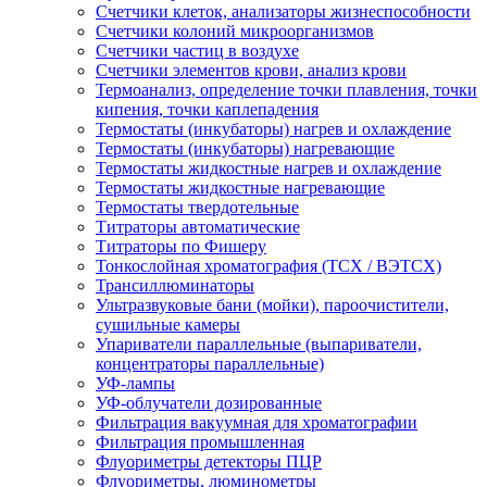
Счетчики клеток, анализаторы жизнеспособности
Счетчики колоний микроорганизмов
Счетчики частиц в воздухе
Счетчики элементов крови, анализ крови
Термоанализ, определение точки плавления, точки
кипения, точки каплепадения
Термостаты (инкубаторы) нагрев и охлаждение
Термостаты (инкубаторы) нагревающие
Термостаты жидкостные нагрев и охлаждение
Термостаты жидкостные нагревающие
Термостаты твердотельные
Титраторы автоматические
Титраторы по Фишеру
Тонкослойная хроматография (ТСХ / ВЭТСХ)
Трансиллюминаторы
Ультразвуковые бани (мойки), пароочистители,
сушильные камеры
Упариватели параллельные (выпариватели,
концентраторы параллельные)
УФ-лампы
УФ-облучатели дозированные
Фильтрация вакуумная для хроматографии
Фильтрация промышленная
Флуориметры детекторы ПЦР
Флуориметры, люминометры