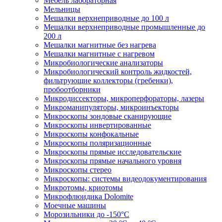
Мебель лабораторная
Мельницы
Мешалки верхнеприводные до 100 л
Мешалки верхнеприводные промышленные до
200 л
Мешалки магнитные без нагрева
Мешалки магнитные с нагревом
Микробиологические анализаторы
Микробиологический контроль жидкостей,
фильтрующие коллекторы (гребенки),
пробоотборники
Микродиссекторы, микроперфораторы, лазеры
Микроманипуляторы, микроинъекторы
Микроскопы зондовые сканирующие
Микроскопы инвертированные
Микроскопы конфокальные
Микроскопы поляризационные
Микроскопы прямые исследовательские
Микроскопы прямые начального уровня
Микроскопы стерео
Микроскопы: системы видеодокументирования
Микротомы, криотомы
Микрофлюидика Dolomite
Моечные машины
Морозильники до -150°С