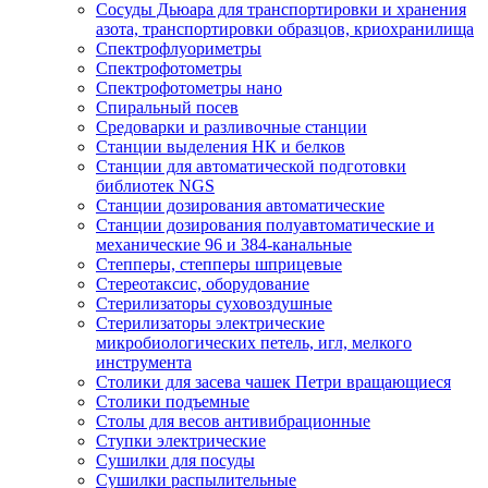
Сосуды Дьюара для транспортировки и хранения
азота, транспортировки образцов, криохранилища
Спектрофлуориметры
Спектрофотометры
Спектрофотометры нано
Спиральный посев
Средоварки и разливочные станции
Станции выделения НК и белков
Станции для автоматической подготовки
библиотек NGS
Станции дозирования автоматические
Станции дозирования полуавтоматические и
механические 96 и 384-канальные
Степперы, степперы шприцевые
Стереотаксис, оборудование
Стерилизаторы суховоздушные
Стерилизаторы электрические
микробиологических петель, игл, мелкого
инструмента
Столики для засева чашек Петри вращающиеся
Столики подъемные
Столы для весов антивибрационные
Ступки электрические
Сушилки для посуды
Сушилки распылительные