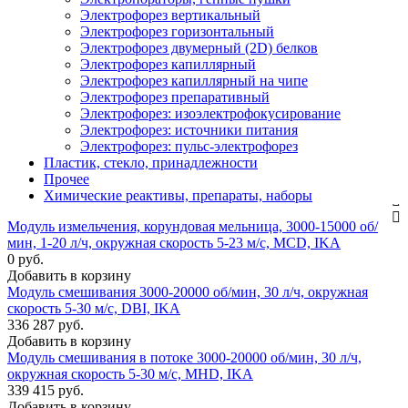
Электрофорез вертикальный
Электрофорез горизонтальный
Электрофорез двумерный (2D) белков
Электрофорез капиллярный
Электрофорез капиллярный на чипе
Электрофорез препаративный
Электрофорез: изоэлектрофокусирование
Электрофорез: источники питания
Электрофорез: пульс-электрофорез
Пластик, стекло, принадлежности
Прочее
Химические реактивы, препараты, наборы
Модуль измельчения, корундовая мельница, 3000-15000 об/
мин, 1-20 л/ч, окружная скорость 5-23 м/с, MCD, IKA
0 руб.
Добавить в корзину
Модуль смешивания 3000-20000 об/мин, 30 л/ч, окружная
скорость 5-30 м/с, DBI, IKA
336 287 руб.
Добавить в корзину
Модуль смешивания в потоке 3000-20000 об/мин, 30 л/ч,
окружная скорость 5-30 м/с, MHD, IKA
339 415 руб.
Добавить в корзину