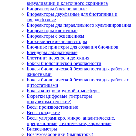
визуализации и клеточного скрининга
Биореакторы бактериальные
Биореакторы двухфазные для биотоплива и
твердофазные
Биореакторы для параллельного культивирования
Биореакторы клеточные
Биореакторы с освещением
Биохимические анализаторы
Биочипы: принтеры для создания биочипов
Блендеры лабораторные
Блоттинг: перенос и детекция
Боксы биологической безопасности
Боксы биологической безопасности для работы с
животными
Боксы биологической безопасности для работы с
цитостатиками
Боксы контролируемой атмосферы
Бюретки цифровые (титраторы
полуавтоматические)
Весы производственные
Весы складские
Весы ультрамикро, микро, аналитические,
прецизионные, технические, карманные
Вискозиметры
Воздухозаборники (импакторы)