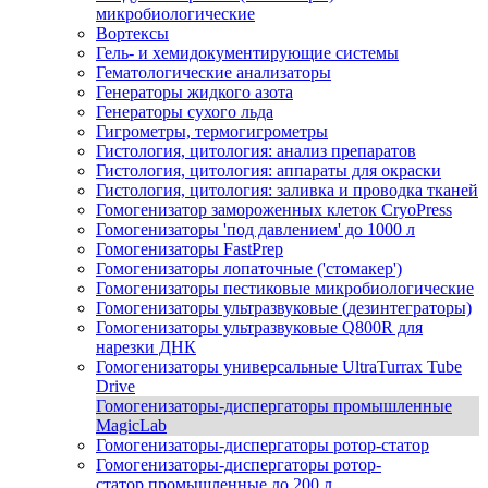
микробиологические
Вортексы
Гель- и хемидокументирующие системы
Гематологические анализаторы
Генераторы жидкого азота
Генераторы сухого льда
Гигрометры, термогигрометры
Гистология, цитология: анализ препаратов
Гистология, цитология: аппараты для окраски
Гистология, цитология: заливка и проводка тканей
Гомогенизатор замороженных клеток CryoPress
Гомогенизаторы 'под давлением' до 1000 л
Гомогенизаторы FastPrep
Гомогенизаторы лопаточные ('стомакер')
Гомогенизаторы пестиковые микробиологические
Гомогенизаторы ультразвуковые (дезинтеграторы)
Гомогенизаторы ультразвуковые Q800R для
нарезки ДНК
Гомогенизаторы универсальные UltraTurrax Tube
Drive
Гомогенизаторы-диспергаторы промышленные
MagicLab
Гомогенизаторы-диспергаторы ротор-статор
Гомогенизаторы-диспергаторы ротор-
статор промышленные до 200 л