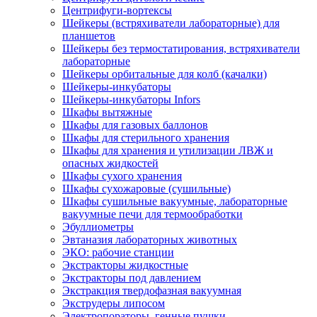
Центрифуги-вортексы
Шейкеры (встряхиватели лабораторные) для
планшетов
Шейкеры без термостатирования, встряхиватели
лабораторные
Шейкеры орбитальные для колб (качалки)
Шейкеры-инкубаторы
Шейкеры-инкубаторы Infors
Шкафы вытяжные
Шкафы для газовых баллонов
Шкафы для стерильного хранения
Шкафы для хранения и утилизации ЛВЖ и
опасных жидкостей
Шкафы сухого хранения
Шкафы сухожаровые (сушильные)
Шкафы сушильные вакуумные, лабораторные
вакуумные печи для термообработки
Эбуллиометры
Эвтаназия лабораторных животных
ЭКО: рабочие станции
Экстракторы жидкостные
Экстракторы под давлением
Экстракция твердофазная вакуумная
Экструдеры липосом
Электропораторы, генные пушки