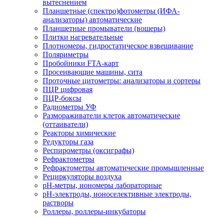
вытеснением
Планшетные (спектро)фотометры (ИФА-
анализаторы) автоматические
Планшетные промыватели (вошеры)
Плитки нагревательные
Плотномеры, гидростатическое взвешивание
Поляриметры
Пробойники FTA-карт
Просеивающие машины, сита
Проточные цитометры: анализаторы и сортеры
ПЦР цифровая
ПЦР-боксы
Радиометры УФ
Размораживатели клеток автоматические
(оттаиватели)
Реакторы химические
Редукторы газа
Респирометры (оксиграфы)
Рефрактометры
Рефрактометры автоматические промышленные
Рециркуляторы воздуха
рН-метры, иономеры лабораторные
рН-электроды, ионоселективные электроды,
растворы
Роллеры, роллеры-инкубаторы