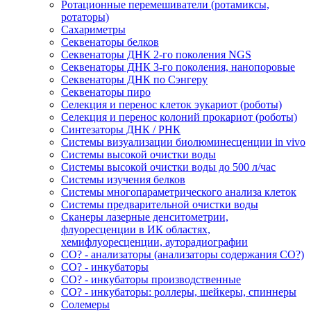
Ротационные перемешиватели (ротамиксы,
ротаторы)
Сахариметры
Секвенаторы белков
Секвенаторы ДНК 2-го поколения NGS
Секвенаторы ДНК 3-го поколения, нанопоровые
Секвенаторы ДНК по Сэнгеру
Секвенаторы пиро
Селекция и перенос клеток эукариот (роботы)
Селекция и перенос колоний прокариот (роботы)
Синтезаторы ДНК / РНК
Системы визуализации биолюминесценции in vivo
Системы высокой очистки воды
Системы высокой очистки воды до 500 л/час
Системы изучения белков
Системы многопараметрического анализа клеток
Системы предварительной очистки воды
Сканеры лазерные денситометрии,
флуоресценции в ИК областях,
хемифлуоресценции, ауторадиографии
СО? - анализаторы (анализаторы содержания СО?)
СО? - инкубаторы
СО? - инкубаторы производственные
СО? - инкубаторы: роллеры, шейкеры, спиннеры
Солемеры