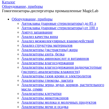
Каталог
Оборудование, приборы
Гомогенизаторы-диспергаторы промышленные MagicLab
Оборудование, приборы
Автоклавы (паровые стерилизаторы) до 85 л
Автоклавы (паровые стерилизаторы) от 100 л
Ампул запаивание
Анализ качества вина
Анализ межмолекулярных взаимодействий
Анализ структуры материалов
Анализаторы (экстракторы) жира
Анализаторы азота, белка
Анализаторы аминокислот и витаминов
Анализаторы влагосодержания
Анализаторы влагосодержания радиочастотные
(экспресс-анализаторы влажности)
Анализаторы газов крови и электролитов
Анализаторы глюкозы, лактата
Анализаторы зерна, муки, кормов, растительного
масла, семян
Анализаторы клетчатки
Анализаторы микотоксинов
Анализаторы молока и молочных продуктов
Анализаторы мочи и осадка