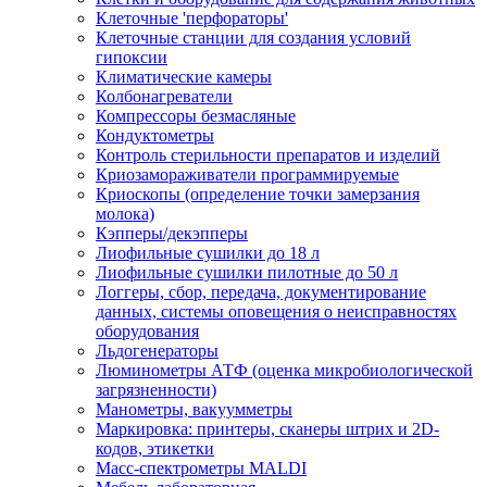
Клеточные 'перфораторы'
Клеточные станции для создания условий
гипоксии
Климатические камеры
Колбонагреватели
Компрессоры безмасляные
Кондуктометры
Контроль стерильности препаратов и изделий
Криозамораживатели программируемые
Криоскопы (определение точки замерзания
молока)
Кэпперы/декэпперы
Лиофильные сушилки до 18 л
Лиофильные сушилки пилотные до 50 л
Логгеры, сбор, передача, документирование
данных, системы оповещения о неисправностях
оборудования
Льдогенераторы
Люминометры АТФ (оценка микробиологической
загрязненности)
Манометры, вакуумметры
Маркировка: принтеры, сканеры штрих и 2D-
кодов, этикетки
Масс-спектрометры MALDI