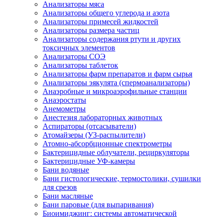
Анализаторы мяса
Анализаторы общего углерода и азота
Анализаторы примесей жидкостей
Анализаторы размера частиц
Анализаторы содержания ртути и других
токсичных элементов
Анализаторы СОЭ
Анализаторы таблеток
Анализаторы фарм препаратов и фарм сырья
Анализаторы эякулята (спермоанализаторы)
Анаэробные и микроаэрофильные станции
Анаэростаты
Анемометры
Анестезия лабораторных животных
Аспираторы (отсасыватели)
Атомайзеры (УЗ-распылители)
Атомно-абсорбционные спектрометры
Бактерицидные облучатели, рециркуляторы
Бактерицидные УФ-камеры
Бани водяные
Бани гистологические, термостолики, сушилки
для срезов
Бани масляные
Бани паровые (для выпаривания)
Биоимиджинг: системы автоматической