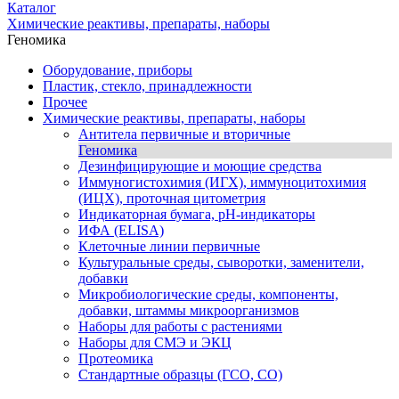
Каталог
Химические реактивы, препараты, наборы
Геномика
Оборудование, приборы
Пластик, стекло, принадлежности
Прочее
Химические реактивы, препараты, наборы
Антитела первичные и вторичные
Геномика
Дезинфицирующие и моющие средства
Иммуногистохимия (ИГХ), иммуноцитохимия
(ИЦХ), проточная цитометрия
Индикаторная бумага, рН-индикаторы
ИФА (ELISA)
Клеточные линии первичные
Культуральные среды, сыворотки, заменители,
добавки
Микробиологические среды, компоненты,
добавки, штаммы микроорганизмов
Наборы для работы с растениями
Наборы для СМЭ и ЭКЦ
Протеомика
Стандартные образцы (ГСО, CO)