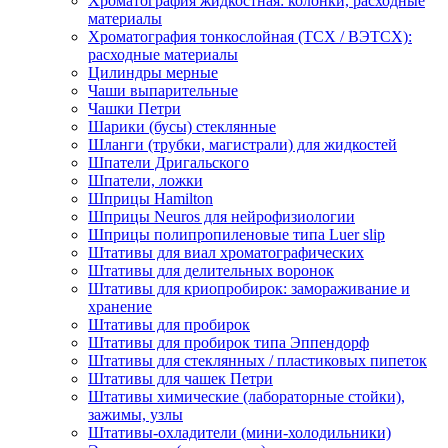
Хроматография жидкостная: колонки, расходные
материалы
Хроматография тонкослойная (ТСХ / ВЭТСХ):
расходные материалы
Цилиндры мерные
Чаши выпарительные
Чашки Петри
Шарики (бусы) стеклянные
Шланги (трубки, магистрали) для жидкостей
Шпатели Дригальского
Шпатели, ложки
Шприцы Hamilton
Шприцы Neuros для нейрофизиологии
Шприцы полипропиленовые типа Luer slip
Штативы для виал хроматографических
Штативы для делительных воронок
Штативы для криопробирок: замораживание и
хранение
Штативы для пробирок
Штативы для пробирок типа Эппендорф
Штативы для стеклянных / пластиковых пипеток
Штативы для чашек Петри
Штативы химические (лабораторные стойки),
зажимы, узлы
Штативы-охладители (мини-холодильники)