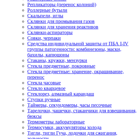
Репликаторы (перенос колоний)
Роллерные бутыли
Скальпели, иглы
Склянки для промывания газов
Склянки для хранения реактивов
Склянки-аспираторы
Совки, черпаки
Средства индивидуальной защиты от ПБА I-IV
группы патогенности: комбинезоны, маски,
бахилы, капюшоны
Стаканы, кружки, мензурки
Стекла предметные, покровные
Стекла предметные: хранение, окрашивание,
перенос
Стекла часовые
Стекло кварцевое
Стеклорез, алмазный карандаш
Ступки ручные
Таймеры, секундомеры, часы песочные
Тарелочки, чашечки, стаканчики для взвешивания,
бюксы
Термометры лабораторные
Термосумки, аккумуляторы холода
Тигли, тигли Гуча, лодочки для сжигания,
зольности