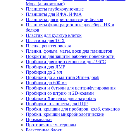
Мора (аликвотные)
Планшеты глубоколуночные
Планшеты для ИФА, ИФлА
Планшеты для кристаллизации белков
Планшеты фильтрационные для сбора НК и
белков
Пластик для культур клеток
Пластины для ТСХ
Пленка рентгеновская
Пленки, фольга, маты, воск для планшетов
Покрытия для защиты рабочей поверхности
Пробирки для криозаморозки до -196°С
Пробирки для ЯМР
Пробирки до 2 мл
Пробирки до 25 мл типа Эппендорф
Пробирки до 600 мл
Пробирки и бутыли для центрифугирования
Пробирки со штрих- и 2D-кодами
Пробирки Хангейта для анаэробов
Пробирки, планшеты для ПЦР
Пробки, крышки для пробирок, колб, стаканов
Пробки, крышки микробиологические
Промывалки
Протирочные материалы
Реакторные блоки