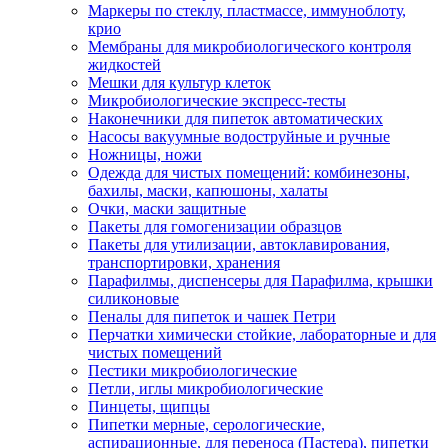
Маркеры по стеклу, пластмассе, иммуноблоту,
крио
Мембраны для микробиологического контроля
жидкостей
Мешки для культур клеток
Микробиологические экспресс-тесты
Наконечники для пипеток автоматических
Насосы вакуумные водоструйные и ручные
Ножницы, ножи
Одежда для чистых помещений: комбинезоны,
бахилы, маски, капюшоны, халаты
Очки, маски защитные
Пакеты для гомогенизации образцов
Пакеты для утилизации, автоклавирования,
транспортировки, хранения
Парафилмы, диспенсеры для Парафилма, крышки
силиконовые
Пеналы для пипеток и чашек Петри
Перчатки химически стойкие, лабораторные и для
чистых помещений
Пестики микробиологические
Петли, иглы микробиологические
Пинцеты, щипцы
Пипетки мерные, серологические,
аспирационные, для переноса (Пастера), пипетки