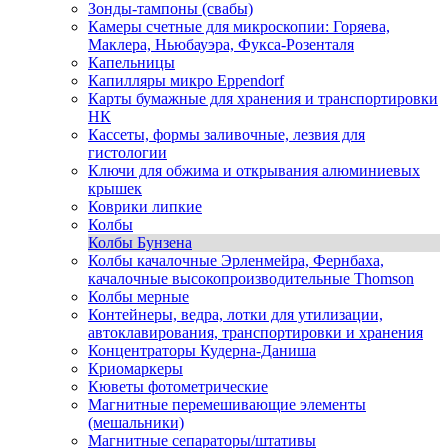
Зонды-тампоны (свабы)
Камеры счетные для микроскопии: Горяева,
Маклера, Ньюбауэра, Фукса-Розенталя
Капельницы
Капилляры микро Eppendorf
Карты бумажные для хранения и транспортировки
НК
Кассеты, формы заливочные, лезвия для
гистологии
Ключи для обжима и открывания алюминиевых
крышек
Коврики липкие
Колбы
Колбы Бунзена
Колбы качалочные Эрленмейра, Фернбаха,
качалочные высокопроизводительные Thomson
Колбы мерные
Контейнеры, ведра, лотки для утилизации,
автоклавирования, транспортировки и хранения
Концентраторы Кудерна-Даниша
Криомаркеры
Кюветы фотометрические
Магнитные перемешивающие элементы
(мешальники)
Магнитные сепараторы/штативы