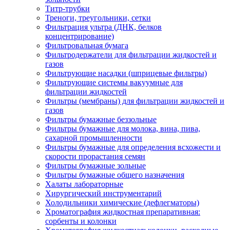
Титр-трубки
Треноги, треугольники, сетки
Фильтрация ультра (ДНК, белков
концентрирование)
Фильтровальная бумага
Фильтродержатели для фильтрации жидкостей и
газов
Фильтрующие насадки (шприцевые фильтры)
Фильтрующие системы вакуумные для
фильтрации жидкостей
Фильтры (мембраны) для фильтрации жидкостей и
газов
Фильтры бумажные беззольные
Фильтры бумажные для молока, вина, пива,
сахарной промышленности
Фильтры бумажные для определения всхожести и
скорости прорастания семян
Фильтры бумажные зольные
Фильтры бумажные общего назначения
Халаты лабораторные
Хирургический инструментарий
Холодильники химические (дефлегматоры)
Хроматография жидкостная препаративная:
сорбенты и колонки