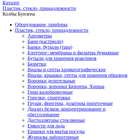
Каталог
Пластик, стекло, принадлежности
Колбы Бунзена
Оборудование, приборы
Пластик, стекло, принадлежности
Ареометры
Бани (кастрюли)
Банки, бутыли (тара)
Блоттинг: мембраны и фильтры бумажные
Бутыли для хранения реактивов
Бюретки
Виалы и септы хроматографические
Виалы, крышки, септы для хранения образцов
Воронки делительные
Воронки, воронки Бюхнера, Хирша
Гири калибровочные
Горелки, спиртовки
Груши, фингеры, дозаторы пипеточные
Диализ белков: концентрирование и
обессоливание
Дистилляторы стеклянные
Емкости для льда
Ершики для мытья посуды
Журналы лабораторные