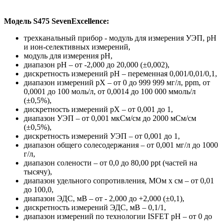
Модель S475 SevenExcellence:
трехканальный прибор - модуль для измерения УЭП, рН
и ион-селективных измерений,
модуль для измерения рН,
диапазон рН – от -2,000 до 20,000 (±0,002),
дискретность измерений рН – переменная 0,001/0,01/0,1,
диапазон измерений рХ – от 0 до 999 999 мг/л, ppm, от
0,0001 до 100 моль/л, от 0,0014 до 100 000 ммоль/л
(±0,5%),
дискретность измерений рХ – от 0,001 до 1,
диапазон УЭП – от 0,001 мкСм/см до 2000 мСм/см
(±0,5%),
дискретность измерений УЭП – от 0,001 до 1,
диапазон общего солесодержания – от 0,001 мг/л до 1000
г/л,
диапазон солености – от 0,0 до 80,00 ppt (частей на
тысячу),
диапазон удельного сопротивления, МОм х см – от 0,01
до 100,0,
диапазон ЭДС, мВ – от - 2,000 до +2,000 (±0,1),
дискретность измерений ЭДС, мВ – 0,1/1,
диапазон измерений по технологии ISFET рН – от 0 до