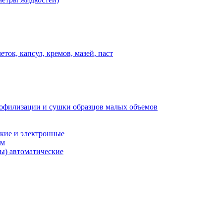
ток, капсул, кремов, мазей, паст
иофилизации и сушки образцов малых объемов
кие и электронные
ем
ы) автоматические