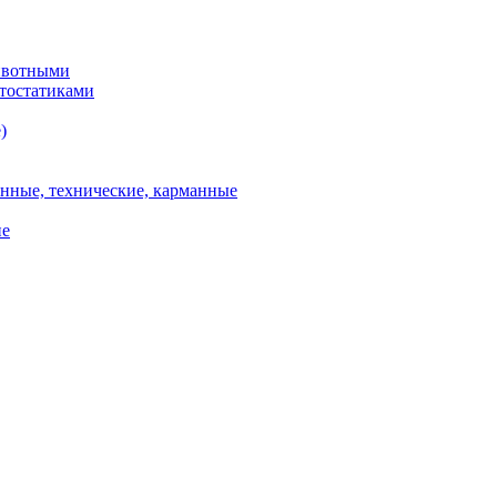
животными
итостатиками
)
онные, технические, карманные
ие