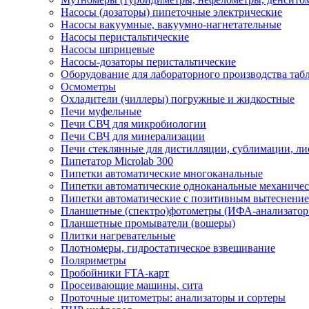
Насосы (дозаторы) пипеточные электрические
Насосы вакуумные, вакуумно-нагнетательные
Насосы перистальтические
Насосы шприцевые
Насосы-дозаторы перистальтические
Оборудование для лабораторного производства табле
Осмометры
Охладители (чиллеры) погружные и жидкостные
Печи муфельные
Печи СВЧ для микробиологии
Печи СВЧ для минерализации
Печи стеклянные для дистилляции, сублимации, л
Пипетатор Microlab 300
Пипетки автоматические многоканальные
Пипетки автоматические одноканальные механичес
Пипетки автоматические с позитивным вытеснени
Планшетные (спектро)фотометры (ИФА-анализатор
Планшетные промыватели (вошеры)
Плитки нагревательные
Плотномеры, гидростатическое взвешивание
Поляриметры
Пробойники FTA-карт
Просеивающие машины, сита
Проточные цитометры: анализаторы и сортеры