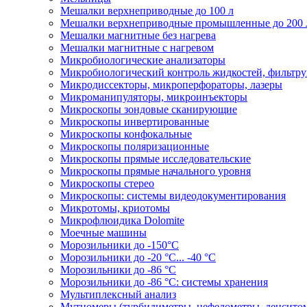
Мешалки верхнеприводные до 100 л
Мешалки верхнеприводные промышленные до 200 
Мешалки магнитные без нагрева
Мешалки магнитные с нагревом
Микробиологические анализаторы
Микробиологический контроль жидкостей, фильтру
Микродиссекторы, микроперфораторы, лазеры
Микроманипуляторы, микроинъекторы
Микроскопы зондовые сканирующие
Микроскопы инвертированные
Микроскопы конфокальные
Микроскопы поляризационные
Микроскопы прямые исследовательские
Микроскопы прямые начального уровня
Микроскопы стерео
Микроскопы: системы видеодокументирования
Микротомы, криотомы
Микрофлюидика Dolomite
Моечные машины
Морозильники до -150°С
Морозильники до -20 °C... -40 °C
Морозильники до -86 °C
Морозильники до -86 °C: системы хранения
Мультиплексный анализ
Мутномеры (турбидиметры, нефелометры, денсито