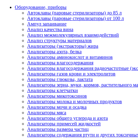
Оборудование, приборы
Автоклавы (паровые стерилизаторы) до 85 л
Автоклавы (паровые стерилизаторы) от 100 л
Ампул запаивание
Анализ качества вина
Анализ межмолекулярных взаимодействий
Анализ структуры материалов
Анализаторы (экстракторы) жира
Анализаторы азота, белка
Анализаторы аминокислот и витаминов
Анализаторы влагосодержания
Анализаторы влагосодержания радиочастотные (экс
Анализаторы газов крови и электролитов
Анализаторы глюкозы, лактата
Анализаторы зерна, муки, кормов, растительного ма
Анализаторы клетчатки
Анализаторы микотоксинов
Анализаторы молока и молочных продуктов
Анализаторы мочи и осадка
Анализаторы мяса
Анализаторы общего углерода и азота
Анализаторы примесей жидкостей
Анализаторы размера частиц
Анализаторы содержания ртути и других токсичны