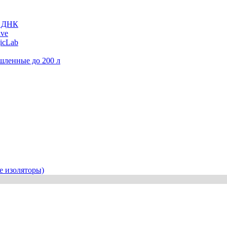
и ДНК
ive
icLab
шленные до 200 л
е изоляторы)