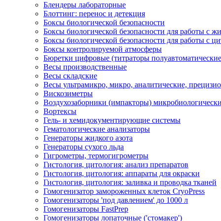
Блендеры лабораторные
Блоттинг: перенос и детекция
Боксы биологической безопасности
Боксы биологической безопасности для работы с 
Боксы биологической безопасности для работы с ц
Боксы контролируемой атмосферы
Бюретки цифровые (титраторы полуавтоматические
Весы производственные
Весы складские
Весы ультрамикро, микро, аналитические, прецизи
Вискозиметры
Воздухозаборники (импакторы) микробиологическ
Вортексы
Гель- и хемидокументирующие системы
Гематологические анализаторы
Генераторы жидкого азота
Генераторы сухого льда
Гигрометры, термогигрометры
Гистология, цитология: анализ препаратов
Гистология, цитология: аппараты для окраски
Гистология, цитология: заливка и проводка тканей
Гомогенизатор замороженных клеток CryoPress
Гомогенизаторы 'под давлением' до 1000 л
Гомогенизаторы FastPrep
Гомогенизаторы лопаточные ('стомакер')