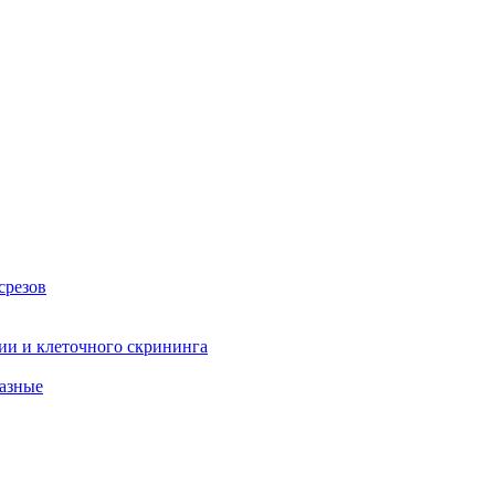
срезов
ии и клеточного скрининга
фазные