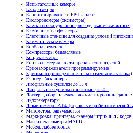
Испытательные камеры
Калориметры
Кариотипирование и FISH-анализ
Кислородомеры (оксиметры)
Клетки и оборудование для содержания животных
Клеточные 'перфораторы'
Клеточные станции для создания условий гипоксии
Климатические камеры
Колбонагреватели
Компрессоры безмасляные
Кондуктометры
Контроль стерильности препаратов и изделий
Криозамораживатели программируемые
Криоскопы (определение точки замерзания молока)
Кэпперы/декэпперы
Лиофильные сушилки до 18 л
Лиофильные сушилки пилотные до 50 л
Логгеры, сбор, передача, документирование данны
Льдогенераторы
Люминометры АТФ (оценка микробиологической за
Манометры, вакуумметры
Маркировка: принтеры, сканеры штрих и 2D-кодов,
Масс-спектрометры MALDI
Мебель лабораторная
Мельницы