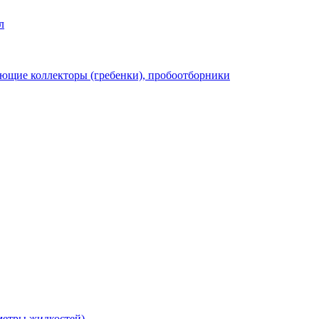
л
ющие коллекторы (гребенки), пробоотборники
метры жидкостей)