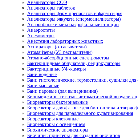
Анализаторы СОЭ
Анализаторы таблеток
Анализаторы фарм препаратов и фарм сырья
Анализаторы эякулята (спермоанализаторы)
Анаэробные и микроаэрофильные станции
Анаэростаты
Анемометры
Анестезия лабораторных животных
Аспираторы (отсасыватели)
Атомайзеры (УЗ-распылители)
Атомно-абсорбционные спектрометры
Бактерицидные облучатели, рециркуляторы
Бактерицидные УФ-камеры
Бани водяные
Бани гистологические, термостолики, сушилки для 
Бани масляные
Бани паровые (для выпаривания)
Биоимиджинг: системы автоматической визуализац
Биореакторы бактериальные
Биореакторы двухфазные для биотоплива и твердо
Биореакторы для параллельного культивирования
Биореакторы клеточные
Биореакторы с освещением
Биохимические анализаторы
Биочипы: принтеры для создания биочипов