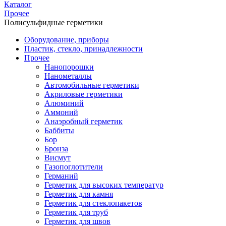
Каталог
Прочее
Полисульфидные герметики
Оборудование, приборы
Пластик, стекло, принадлежности
Прочее
Нанопорошки
Нанометаллы
Автомобильные герметики
Акриловые герметики
Алюминий
Аммоний
Анаэробный герметик
Баббиты
Бор
Бронза
Висмут
Газопоглотители
Германий
Герметик для высоких температур
Герметик для камня
Герметик для стеклопакетов
Герметик для труб
Герметик для швов