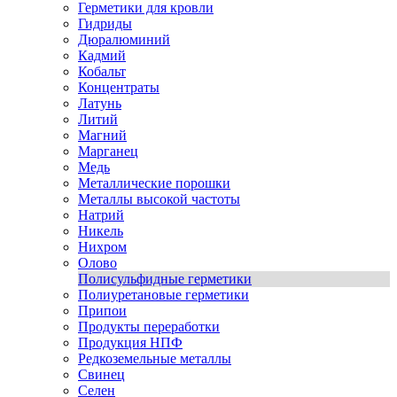
Герметики для кровли
Гидриды
Дюралюминий
Кадмий
Кобальт
Концентраты
Латунь
Литий
Магний
Марганец
Медь
Металлические порошки
Металлы высокой частоты
Натрий
Никель
Нихром
Олово
Полисульфидные герметики
Полиуретановые герметики
Припои
Продукты переработки
Продукция НПФ
Редкоземельные металлы
Свинец
Селен