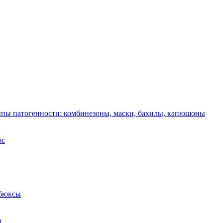
ппы патогенности: комбинезоны, маски, бахилы, капюшоны
ос
 бюксы
и