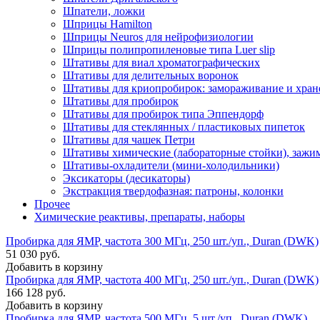
Шпатели, ложки
Шприцы Hamilton
Шприцы Neuros для нейрофизиологии
Шприцы полипропиленовые типа Luer slip
Штативы для виал хроматографических
Штативы для делительных воронок
Штативы для криопробирок: замораживание и хран
Штативы для пробирок
Штативы для пробирок типа Эппендорф
Штативы для стеклянных / пластиковых пипеток
Штативы для чашек Петри
Штативы химические (лабораторные стойки), зажи
Штативы-охладители (мини-холодильники)
Эксикаторы (десикаторы)
Экстракция твердофазная: патроны, колонки
Прочее
Химические реактивы, препараты, наборы
Пробирка для ЯМР, частота 300 МГц, 250 шт./уп., Duran (DWK)
51 030 руб.
Добавить в корзину
Пробирка для ЯМР, частота 400 МГц, 250 шт./уп., Duran (DWK)
166 128 руб.
Добавить в корзину
Пробирка для ЯМР, частота 500 МГц, 5 шт./уп., Duran (DWK)