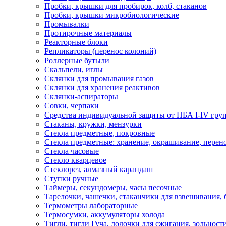
Пробки, крышки для пробирок, колб, стаканов
Пробки, крышки микробиологические
Промывалки
Протирочные материалы
Реакторные блоки
Репликаторы (перенос колоний)
Роллерные бутыли
Скальпели, иглы
Склянки для промывания газов
Склянки для хранения реактивов
Склянки-аспираторы
Совки, черпаки
Средства индивидуальной защиты от ПБА I-IV гру
Стаканы, кружки, мензурки
Стекла предметные, покровные
Стекла предметные: хранение, окрашивание, перен
Стекла часовые
Стекло кварцевое
Стеклорез, алмазный карандаш
Ступки ручные
Таймеры, секундомеры, часы песочные
Тарелочки, чашечки, стаканчики для взвешивания,
Термометры лабораторные
Термосумки, аккумуляторы холода
Тигли, тигли Гуча, лодочки для сжигания, зольност