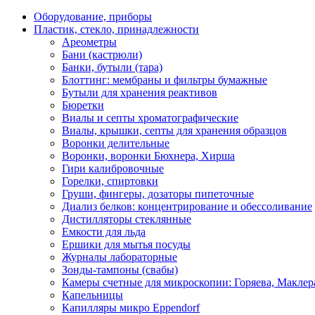
Оборудование, приборы
Пластик, стекло, принадлежности
Ареометры
Бани (кастрюли)
Банки, бутыли (тара)
Блоттинг: мембраны и фильтры бумажные
Бутыли для хранения реактивов
Бюретки
Виалы и септы хроматографические
Виалы, крышки, септы для хранения образцов
Воронки делительные
Воронки, воронки Бюхнера, Хирша
Гири калибровочные
Горелки, спиртовки
Груши, фингеры, дозаторы пипеточные
Диализ белков: концентрирование и обессоливание
Дистилляторы стеклянные
Емкости для льда
Ершики для мытья посуды
Журналы лабораторные
Зонды-тампоны (свабы)
Камеры счетные для микроскопии: Горяева, Маклер
Капельницы
Капилляры микро Eppendorf