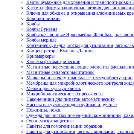
Карты бумажные для хранения и транспортировки
Кассеты, формы заливочные, лезвия для гистологии
Ключи для обжима и открывания алюминиевых кр
Коврики липкие
Колбы
Колбы Бунзена
Колбы качалочные Эрленмейра, Фернбаха, качалоч
Колбы мерные
Контейнеры, ведра, лотки для утилизации, автокла
Концентраторы Кудерна-Даниша
Криомаркеры
Кюветы фотометрические
Магнитные перемешивающие элементы (мешальни
Магнитные сепараторы/штативы
Маркеры по стеклу, пластмассе, иммуноблоту, крио
Мембраны для микробиологического контроля жид
Мешки для культур клеток
Микробиологические экспресс-тесты
Наконечники для пипеток автоматических
Насосы вакуумные водоструйные и ручные
Ножницы, ножи
Одежда для чистых помещений: комбинезоны, бахи
Очки, маски защитные
Пакеты для гомогенизации образцов
Пакеты для утилизации, автоклавирования, трансп