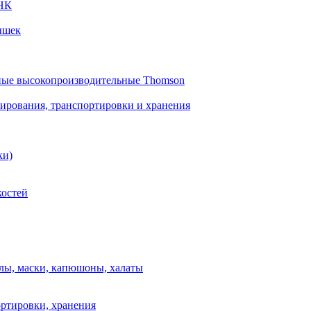
 НК
ышек
ные высокопроизводительные Thomson
вирования, транспортировки и хранения
ки)
костей
лы, маски, капюшоны, халаты
ортировки, хранения