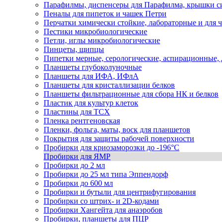
Парафилмы, диспенсеры для Парафилма, крышки с
Пеналы для пипеток и чашек Петри
Перчатки химически стойкие, лабораторные и для
Пестики микробиологические
Петли, иглы микробиологические
Пинцеты, щипцы
Пипетки мерные, серологические, аспирационные, д
Планшеты глубоколуночные
Планшеты для ИФА, ИФлА
Планшеты для кристаллизации белков
Планшеты фильтрационные для сбора НК и белков
Пластик для культур клеток
Пластины для ТСХ
Пленка рентгеновская
Пленки, фольга, маты, воск для планшетов
Покрытия для защиты рабочей поверхности
Пробирки для криозаморозки до -196°С
Пробирки для ЯМР
Пробирки до 2 мл
Пробирки до 25 мл типа Эппендорф
Пробирки до 600 мл
Пробирки и бутыли для центрифугирования
Пробирки со штрих- и 2D-кодами
Пробирки Хангейта для анаэробов
Пробирки, планшеты для ПЦР