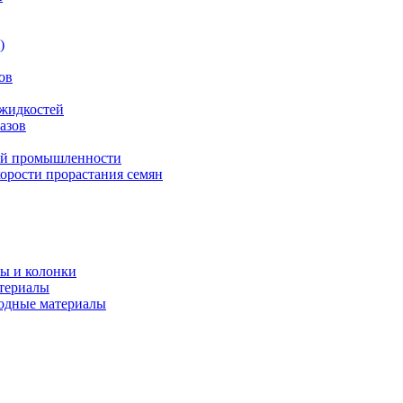
)
ов
жидкостей
азов
ной промышленности
орости прорастания семян
ты и колонки
атериалы
ходные материалы