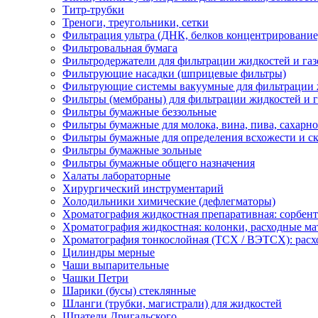
Титр-трубки
Треноги, треугольники, сетки
Фильтрация ультра (ДНК, белков концентрирование
Фильтровальная бумага
Фильтродержатели для фильтрации жидкостей и газ
Фильтрующие насадки (шприцевые фильтры)
Фильтрующие системы вакуумные для фильтрации 
Фильтры (мембраны) для фильтрации жидкостей и г
Фильтры бумажные беззольные
Фильтры бумажные для молока, вина, пива, сахар
Фильтры бумажные для определения всхожести и ск
Фильтры бумажные зольные
Фильтры бумажные общего назначения
Халаты лабораторные
Хирургический инструментарий
Холодильники химические (дефлегматоры)
Хроматография жидкостная препаративная: сорбен
Хроматография жидкостная: колонки, расходные м
Хроматография тонкослойная (ТСХ / ВЭТСХ): рас
Цилиндры мерные
Чаши выпарительные
Чашки Петри
Шарики (бусы) стеклянные
Шланги (трубки, магистрали) для жидкостей
Шпатели Дригальского