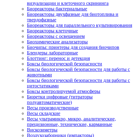
визуализации и клеточного скрининга
Биореакторы бактериальные
Биореакторы двухфазные для биотоплива и
твердофазные
Биореакторы для параллельного культивирования
Биореакторы клеточные
Биореакторы с освещением
Биохимические анализаторы
Биочипы: принтеры для создания биочипов
Блендеры лабораторные
Блоттинг: перенос и детекция
Боксы биологической безопасности
Боксы биологической безопасности для работы с
животными
Боксы биологической безопасности для работы с
цитостатиками
Боксы контролируемой атмосферы
Бюретки цифровые (титраторы
полуавтоматические)
Весы производственные
Весы складские
Весы ультрамикро, микро, аналитические,
прецизионные, технические, карманные
Вискозиметры
Воздухозаборники (импакторы)