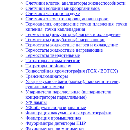
Счетчики клеток, анализаторы жизнеспособности
Счетчики колоний микроорганизмов
Счетчики частиц в воздухе
Счетчики элементов крови, анализ крови
Термоанализ, определение точки плавления, точки
кипения, точки каплепадения
Термостаты (инкубаторы) нагрев и охлаждение
Термостаты (инкубаторы) нагревающие
Термостаты жидкостные нагрев и охлаждение
Термостаты жидкостные нагревающие
Термостаты твердотельные
Титраторы автоматические
Титраторы по Фишеру
Тонкослойная хроматография (ТСХ / ВЭТСХ)
Трансиллюминаторы
Ультразвуковые бани (мойки), пароочистители,
сушильные камеры
Упариватели параллельные (выпариватели,
концентраторы параллельные)
УФ-лампы
УФ-облучатели дозированные
Фильтрация вакуумная для хроматографии
Фильтрация промышленная
Флуориметры детекторы ПЦР
Флуориметры, люминометры