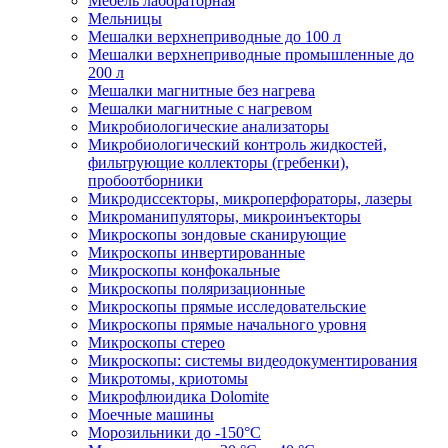
Мебель лабораторная
Мельницы
Мешалки верхнеприводные до 100 л
Мешалки верхнеприводные промышленные до
200 л
Мешалки магнитные без нагрева
Мешалки магнитные с нагревом
Микробиологические анализаторы
Микробиологический контроль жидкостей,
фильтрующие коллекторы (гребенки),
пробоотборники
Микродиссекторы, микроперфораторы, лазеры
Микроманипуляторы, микроинъекторы
Микроскопы зондовые сканирующие
Микроскопы инвертированные
Микроскопы конфокальные
Микроскопы поляризационные
Микроскопы прямые исследовательские
Микроскопы прямые начального уровня
Микроскопы стерео
Микроскопы: системы видеодокументирования
Микротомы, криотомы
Микрофлюидика Dolomite
Моечные машины
Морозильники до -150°С