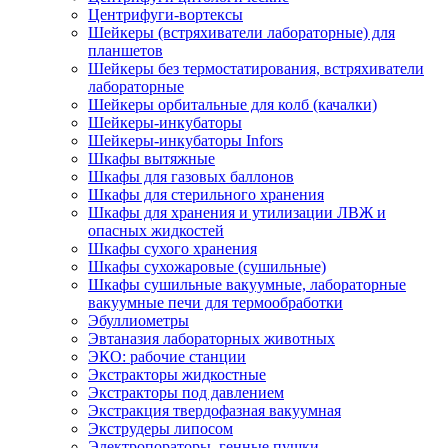
Центрифуги-вортексы
Шейкеры (встряхиватели лабораторные) для
планшетов
Шейкеры без термостатирования, встряхиватели
лабораторные
Шейкеры орбитальные для колб (качалки)
Шейкеры-инкубаторы
Шейкеры-инкубаторы Infors
Шкафы вытяжные
Шкафы для газовых баллонов
Шкафы для стерильного хранения
Шкафы для хранения и утилизации ЛВЖ и
опасных жидкостей
Шкафы сухого хранения
Шкафы сухожаровые (сушильные)
Шкафы сушильные вакуумные, лабораторные
вакуумные печи для термообработки
Эбуллиометры
Эвтаназия лабораторных животных
ЭКО: рабочие станции
Экстракторы жидкостные
Экстракторы под давлением
Экстракция твердофазная вакуумная
Экструдеры липосом
Электропораторы, генные пушки