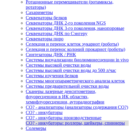
Ротационные перемешиватели (ротамиксы,
ротаторы)
Сахариметры
Секвенаторы белков
Секвенаторы ДНК 2-го поколения NGS
Секвенаторы ДНК 3-го поколения, нанопоровые
Секвенаторы ДНК по Сэнгеру
Секвенаторы пиро
Селекция и перенос клеток эукариот (роботы)
Селекция и перенос колоний прокариот (роботы)
Синтезаторы ДНК / РНК
Системы визуализации биолюминесценции in vivo
Системы высокой очистки воды
Системы высокой очистки воды до 500 л/час
Системы изучения белков
Системы многопараметрического анализа клеток
Системы предварительной очистки воды
Сканеры лазерные денситометрии,
флуоресценции в ИК областях,
хемифлуоресценции, ауторадиографии
СО? - анализаторы (анализаторы содержания СО?)
СО? - инкубаторы
СО? - инкубаторы производственные
СО? - инкубаторы: роллеры, шейкеры, спиннеры
Солемеры