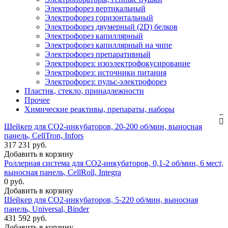
Электрофорез вертикальный
Электрофорез горизонтальный
Электрофорез двумерный (2D) белков
Электрофорез капиллярный
Электрофорез капиллярный на чипе
Электрофорез препаративный
Электрофорез: изоэлектрофокусирование
Электрофорез: источники питания
Электрофорез: пульс-электрофорез
Пластик, стекло, принадлежности
Прочее
Химические реактивы, препараты, наборы
Шейкер для CO2-инкубаторов, 20-200 об/мин, выносная
панель, CellTron, Infors
317 231 руб.
Добавить в корзину
Роллерная система для CO2-инкубаторов, 0,1-2 об/мин, 6 мест,
выносная панель, CellRoll, Integra
0 руб.
Добавить в корзину
Шейкер для CO2-инкубаторов, 5-220 об/мин, выносная
панель, Universal, Binder
431 592 руб.
Добавить в корзину