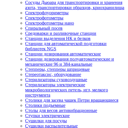
Сосуды Дьюара для транспортировки и хранения
азота, транспортировки образцов, криохранилища
Спектрофлуориметры
Спектрофотометры
Спектрофотометры нано
Спиральный посев
Средоварки и разливочные станции
Станции выделения НК и белков
Станции для автоматической подготовки
библиотек NGS
Станции дозирования автоматические
Станции дозирования полуавтоматические и
механические 96 и 384-канальные
Степперы, степперы шприцевые
Стереотаксис, оборудование
Стерилизаторы суховоздушные
Стерилизаторы электрические
микробиологических петель, игл, мелкого
инструмента
Столики для засева чашек Петри вращающиеся
Столики подъемные
Столы для весов антивибрационные
Ступки электрические
Сушилки для посуды
Сушилки распылительные