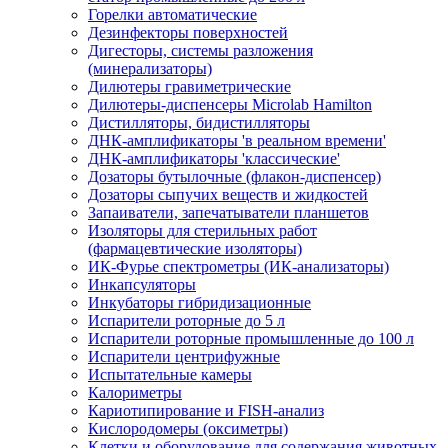
Горелки автоматические
Дезинфекторы поверхностей
Дигесторы, системы разложения
(минерализаторы)
Дилютеры гравиметрические
Дилютеры-диспенсеры Microlab Hamilton
Дистилляторы, бидистилляторы
ДНК-амплификаторы 'в реальном времени'
ДНК-амплификаторы 'классические'
Дозаторы бутылочные (флакон-диспенсер)
Дозаторы сыпучих веществ и жидкостей
Запаиватели, запечатыватели планшетов
Изоляторы для стерильных работ
(фармацевтические изоляторы)
ИК-Фурье спектрометры (ИК-анализаторы)
Инкапсуляторы
Инкубаторы гибридизационные
Испарители роторные до 5 л
Испарители роторные промышленные до 100 л
Испарители центрифужные
Испытательные камеры
Калориметры
Кариотипирование и FISH-анализ
Кислородомеры (оксиметры)
Клетки и оборудование для содержания животных