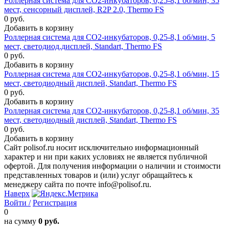
Роллерная система для CO2-инкубаторов, 0,25-8,1 об/мин, 35
мест, сенсорный дисплей, R2P 2.0, Thermo FS
0 руб.
Добавить в корзину
Роллерная система для CO2-инкубаторов, 0,25-8,1 об/мин, 5
мест, светодиод.дисплей, Standart, Thermo FS
0 руб.
Добавить в корзину
Роллерная система для CO2-инкубаторов, 0,25-8,1 об/мин, 15
мест, светодиодный дисплей, Standart, Thermo FS
0 руб.
Добавить в корзину
Роллерная система для CO2-инкубаторов, 0,25-8,1 об/мин, 35
мест, светодиодный дисплей, Standart, Thermo FS
0 руб.
Добавить в корзину
Сайт polisof.ru носит исключительно информационный
характер и ни при каких условиях не является публичной
офертой. Для получения информации о наличии и стоимости
представленных товаров и (или) услуг обращайтесь к
менеджеру сайта по почте info@polisof.ru.
Наверх
Войти /
Регистрация
0
на сумму
0 руб.