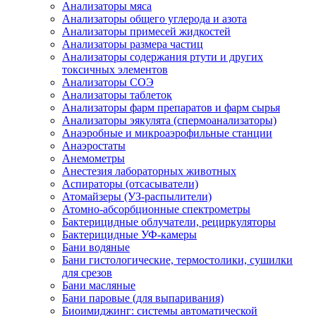
Анализаторы мяса
Анализаторы общего углерода и азота
Анализаторы примесей жидкостей
Анализаторы размера частиц
Анализаторы содержания ртути и других
токсичных элементов
Анализаторы СОЭ
Анализаторы таблеток
Анализаторы фарм препаратов и фарм сырья
Анализаторы эякулята (спермоанализаторы)
Анаэробные и микроаэрофильные станции
Анаэростаты
Анемометры
Анестезия лабораторных животных
Аспираторы (отсасыватели)
Атомайзеры (УЗ-распылители)
Атомно-абсорбционные спектрометры
Бактерицидные облучатели, рециркуляторы
Бактерицидные УФ-камеры
Бани водяные
Бани гистологические, термостолики, сушилки
для срезов
Бани масляные
Бани паровые (для выпаривания)
Биоимиджинг: системы автоматической