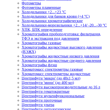
Фотометры
Фотометры пламенные
Холодильники +2...+23 °С
Холодильники для банков крови (+4 °С)
Холодильники хроматографические
Холодильники-морозильники +2...+14/ -20...-30 °C
ХПК, БПК определение
Хроматография пробоподготовка: фильтрация,
ТФЭ и экстракция под давлением
Хроматографы газовые
Хроматографы жидкостные высокого давления
(ВЭЖХ)
Хроматографы жидкостные низкого давления
Хроматографы жидкостные среднего давления
Хроматографы флэш
Хроматомасс спектрометры газовые
Хроматомасс спектрометры жидкостные
Центрифуги 'микро' (до 48x1,5 мл)
Центрифуги 'мини' (до 400 мл)
Центрифуги высокопроизводительные до 16 л
Центрифуги гематокритные
Центрифуги мультифункциональные
Центрифуги проточные
Центрифуги ультра
Центрифуги цитологические