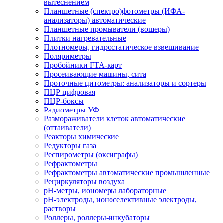
вытеснением
Планшетные (спектро)фотометры (ИФА-
анализаторы) автоматические
Планшетные промыватели (вошеры)
Плитки нагревательные
Плотномеры, гидростатическое взвешивание
Поляриметры
Пробойники FTA-карт
Просеивающие машины, сита
Проточные цитометры: анализаторы и сортеры
ПЦР цифровая
ПЦР-боксы
Радиометры УФ
Размораживатели клеток автоматические
(оттаиватели)
Реакторы химические
Редукторы газа
Респирометры (оксиграфы)
Рефрактометры
Рефрактометры автоматические промышленные
Рециркуляторы воздуха
рН-метры, иономеры лабораторные
рН-электроды, ионоселективные электроды,
растворы
Роллеры, роллеры-инкубаторы