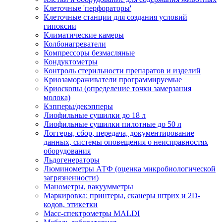
Клеточные 'перфораторы'
Клеточные станции для создания условий
гипоксии
Климатические камеры
Колбонагреватели
Компрессоры безмасляные
Кондуктометры
Контроль стерильности препаратов и изделий
Криозамораживатели программируемые
Криоскопы (определение точки замерзания
молока)
Кэпперы/декэпперы
Лиофильные сушилки до 18 л
Лиофильные сушилки пилотные до 50 л
Логгеры, сбор, передача, документирование
данных, системы оповещения о неисправностях
оборудования
Льдогенераторы
Люминометры АТФ (оценка микробиологической
загрязненности)
Манометры, вакуумметры
Маркировка: принтеры, сканеры штрих и 2D-
кодов, этикетки
Масс-спектрометры MALDI