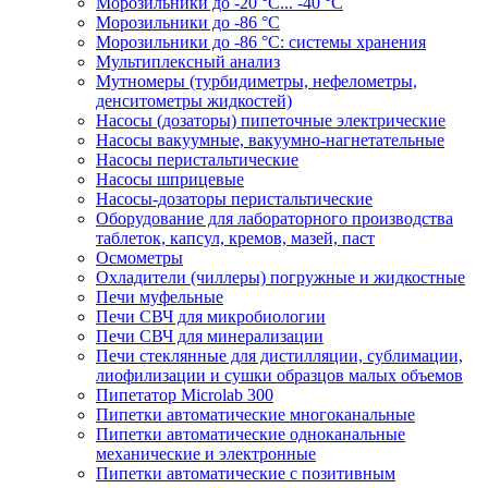
Морозильники до -20 °C... -40 °C
Морозильники до -86 °C
Морозильники до -86 °C: системы хранения
Мультиплексный анализ
Мутномеры (турбидиметры, нефелометры,
денситометры жидкостей)
Насосы (дозаторы) пипеточные электрические
Насосы вакуумные, вакуумно-нагнетательные
Насосы перистальтические
Насосы шприцевые
Насосы-дозаторы перистальтические
Оборудование для лабораторного производства
таблеток, капсул, кремов, мазей, паст
Осмометры
Охладители (чиллеры) погружные и жидкостные
Печи муфельные
Печи СВЧ для микробиологии
Печи СВЧ для минерализации
Печи стеклянные для дистилляции, сублимации,
лиофилизации и сушки образцов малых объемов
Пипетатор Microlab 300
Пипетки автоматические многоканальные
Пипетки автоматические одноканальные
механические и электронные
Пипетки автоматические с позитивным