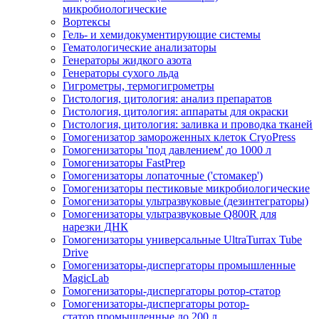
микробиологические
Вортексы
Гель- и хемидокументирующие системы
Гематологические анализаторы
Генераторы жидкого азота
Генераторы сухого льда
Гигрометры, термогигрометры
Гистология, цитология: анализ препаратов
Гистология, цитология: аппараты для окраски
Гистология, цитология: заливка и проводка тканей
Гомогенизатор замороженных клеток CryoPress
Гомогенизаторы 'под давлением' до 1000 л
Гомогенизаторы FastPrep
Гомогенизаторы лопаточные ('стомакер')
Гомогенизаторы пестиковые микробиологические
Гомогенизаторы ультразвуковые (дезинтеграторы)
Гомогенизаторы ультразвуковые Q800R для
нарезки ДНК
Гомогенизаторы универсальные UltraTurrax Tube
Drive
Гомогенизаторы-диспергаторы промышленные
MagicLab
Гомогенизаторы-диспергаторы ротор-статор
Гомогенизаторы-диспергаторы ротор-
статор промышленные до 200 л