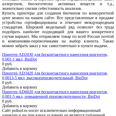
аллергенов, биологически активных веществ и т.д.,
значительно снизив себестоимость анализов.
Купить принтеры для создания биочипов по конкурентной
цене можно на нашем сайте. Все представленные в продаже
устройства сертифицированы и отвечают международным
стандартам. Широкий модельный ряд позволит без труда
подобрать наиболее подходящий для вашего конкретного
случая вариант. Мы отправляем товар по всей России почтой
и компаниями-перевозчиками на выбор клиента. Также
можно забрать заказ у нас самостоятельно в пункте выдачи.
Принтер AD2030 для бесконтактного нанесения реагентов,
0,001-1 мкл, BioDot
0 руб.
Добавить в корзину
Принтер AD3420 для бесконтактного нанесения реагентов,
0,0013-5 мкл, высокопроизводительный, BioDot
0 руб.
Добавить в корзину
Принтер AD6020 для бесконтактного нанесения реагентов,
0,001-5 мкл, повышенной производительности, BioDot
0 руб.
Добавить в корзину
Сайт polisof.ru носит исключительно информационный
характер и ни при каких условиях не является публичной