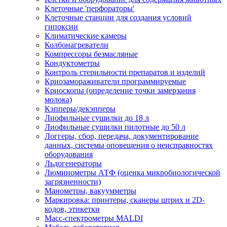
Клеточные 'перфораторы'
Клеточные станции для создания условий
гипоксии
Климатические камеры
Колбонагреватели
Компрессоры безмасляные
Кондуктометры
Контроль стерильности препаратов и изделий
Криозамораживатели программируемые
Криоскопы (определение точки замерзания
молока)
Кэпперы/декэпперы
Лиофильные сушилки до 18 л
Лиофильные сушилки пилотные до 50 л
Логгеры, сбор, передача, документирование
данных, системы оповещения о неисправностях
оборудования
Льдогенераторы
Люминометры АТФ (оценка микробиологической
загрязненности)
Манометры, вакуумметры
Маркировка: принтеры, сканеры штрих и 2D-
кодов, этикетки
Масс-спектрометры MALDI