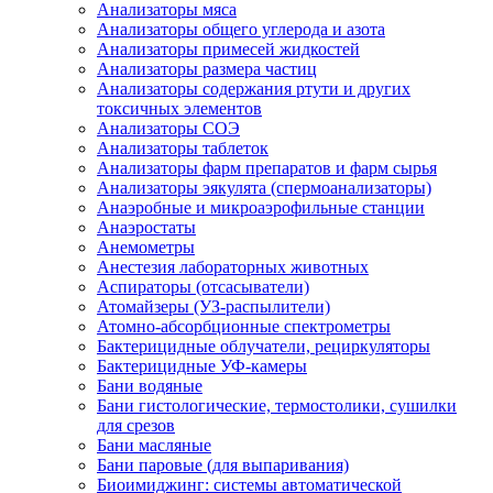
Анализаторы мяса
Анализаторы общего углерода и азота
Анализаторы примесей жидкостей
Анализаторы размера частиц
Анализаторы содержания ртути и других
токсичных элементов
Анализаторы СОЭ
Анализаторы таблеток
Анализаторы фарм препаратов и фарм сырья
Анализаторы эякулята (спермоанализаторы)
Анаэробные и микроаэрофильные станции
Анаэростаты
Анемометры
Анестезия лабораторных животных
Аспираторы (отсасыватели)
Атомайзеры (УЗ-распылители)
Атомно-абсорбционные спектрометры
Бактерицидные облучатели, рециркуляторы
Бактерицидные УФ-камеры
Бани водяные
Бани гистологические, термостолики, сушилки
для срезов
Бани масляные
Бани паровые (для выпаривания)
Биоимиджинг: системы автоматической