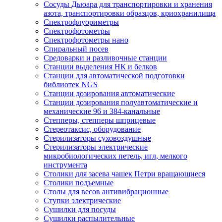
Сосуды Дьюара для транспортировки и хранения
азота, транспортировки образцов, криохранилища
Спектрофлуориметры
Спектрофотометры
Спектрофотометры нано
Спиральный посев
Средоварки и разливочные станции
Станции выделения НК и белков
Станции для автоматической подготовки
библиотек NGS
Станции дозирования автоматические
Станции дозирования полуавтоматические и
механические 96 и 384-канальные
Степперы, степперы шприцевые
Стереотаксис, оборудование
Стерилизаторы суховоздушные
Стерилизаторы электрические
микробиологических петель, игл, мелкого
инструмента
Столики для засева чашек Петри вращающиеся
Столики подъемные
Столы для весов антивибрационные
Ступки электрические
Сушилки для посуды
Сушилки распылительные