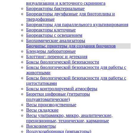
визуализации и клеточного скрининга
Биореакторы бактериальные
Биореакторы двухфазные для биотоплива и
твердофазные
Биореакторы для параллельного культивирования
Биореакторы клеточные
Биореакторы с освещением
Биохимические анализаторы
Биочипы: принтеры для создания биочипов
Блендеры лабораторные
Блоттинг: перенос и детекция
Боксы биологической безопасности
Боксы биологической безопасности для работы с
животными
Боксы биологической безопасности для работы с
цитостатиками
Боксы контролируемой атмосферы
Бюретки цифровые (титраторы
полуавтоматические)
Весы производственные
Весы складские
Весы ультрамикро, микро, аналитические,
прецизионные, технические, карманные
Вискозиметры
Воздухозаборники (импакторы)