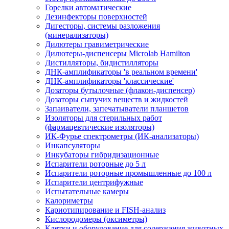
Горелки автоматические
Дезинфекторы поверхностей
Дигесторы, системы разложения
(минерализаторы)
Дилютеры гравиметрические
Дилютеры-диспенсеры Microlab Hamilton
Дистилляторы, бидистилляторы
ДНК-амплификаторы 'в реальном времени'
ДНК-амплификаторы 'классические'
Дозаторы бутылочные (флакон-диспенсер)
Дозаторы сыпучих веществ и жидкостей
Запаиватели, запечатыватели планшетов
Изоляторы для стерильных работ
(фармацевтические изоляторы)
ИК-Фурье спектрометры (ИК-анализаторы)
Инкапсуляторы
Инкубаторы гибридизационные
Испарители роторные до 5 л
Испарители роторные промышленные до 100 л
Испарители центрифужные
Испытательные камеры
Калориметры
Кариотипирование и FISH-анализ
Кислородомеры (оксиметры)
Клетки и оборудование для содержания животных