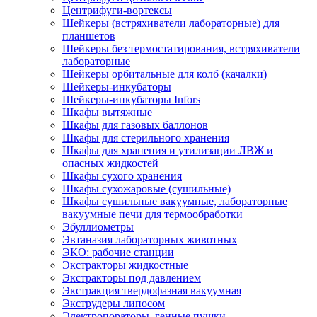
Центрифуги-вортексы
Шейкеры (встряхиватели лабораторные) для
планшетов
Шейкеры без термостатирования, встряхиватели
лабораторные
Шейкеры орбитальные для колб (качалки)
Шейкеры-инкубаторы
Шейкеры-инкубаторы Infors
Шкафы вытяжные
Шкафы для газовых баллонов
Шкафы для стерильного хранения
Шкафы для хранения и утилизации ЛВЖ и
опасных жидкостей
Шкафы сухого хранения
Шкафы сухожаровые (сушильные)
Шкафы сушильные вакуумные, лабораторные
вакуумные печи для термообработки
Эбуллиометры
Эвтаназия лабораторных животных
ЭКО: рабочие станции
Экстракторы жидкостные
Экстракторы под давлением
Экстракция твердофазная вакуумная
Экструдеры липосом
Электропораторы, генные пушки