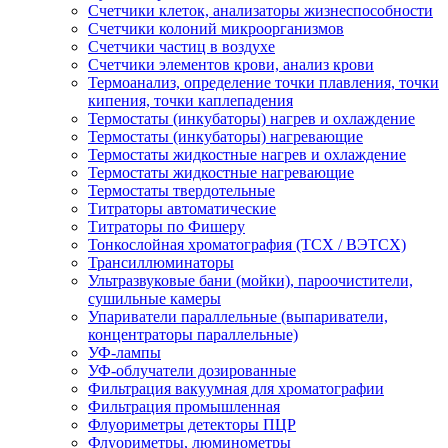
Счетчики клеток, анализаторы жизнеспособности
Счетчики колоний микроорганизмов
Счетчики частиц в воздухе
Счетчики элементов крови, анализ крови
Термоанализ, определение точки плавления, точки
кипения, точки каплепадения
Термостаты (инкубаторы) нагрев и охлаждение
Термостаты (инкубаторы) нагревающие
Термостаты жидкостные нагрев и охлаждение
Термостаты жидкостные нагревающие
Термостаты твердотельные
Титраторы автоматические
Титраторы по Фишеру
Тонкослойная хроматография (ТСХ / ВЭТСХ)
Трансиллюминаторы
Ультразвуковые бани (мойки), пароочистители,
сушильные камеры
Упариватели параллельные (выпариватели,
концентраторы параллельные)
УФ-лампы
УФ-облучатели дозированные
Фильтрация вакуумная для хроматографии
Фильтрация промышленная
Флуориметры детекторы ПЦР
Флуориметры, люминометры