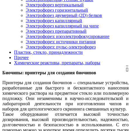
Электрофорез вертикальный
Электрофорез горизонтальный
Электрофорез двумерный (2D) белков
Электрофорез капиллярный
Электрофорез капиллярный на чипе
Электрофорез препаративный
Электрофорез: изоэлектрофокусирование
Электрофорез: источники питания
Электрофорез: пульс-электрофорез
Пластик, стекло, принадлежности
Прочее
Химические реактивы, препараты, наборы
Биочипы: принтеры для создания биочипов
Принтеры для создания биочипов – специальные устройства,
разработанные для быстрого и бесконтактного нанесения
химического раствора на предметное стекло или полимерную
подложку. Они незаменимы в научно-исследовательской и
лабораторной деятельности при изготовлении чипов и
наборов для цитологического скрининга смешанных культур.
Такое оборудование отличается высокой точностью
дозирования, высокой производительностью, надежностью,
долговечностью и безопасностью в использовании. С его
помощью можно за короткое время определить десятки тысяч