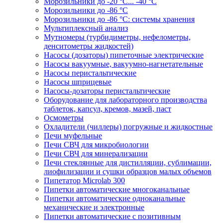
Морозильники до -20 °C... -40 °C
Морозильники до -86 °C
Морозильники до -86 °C: системы хранения
Мультиплексный анализ
Мутномеры (турбидиметры, нефелометры,
денситометры жидкостей)
Насосы (дозаторы) пипеточные электрические
Насосы вакуумные, вакуумно-нагнетательные
Насосы перистальтические
Насосы шприцевые
Насосы-дозаторы перистальтические
Оборудование для лабораторного производства
таблеток, капсул, кремов, мазей, паст
Осмометры
Охладители (чиллеры) погружные и жидкостные
Печи муфельные
Печи СВЧ для микробиологии
Печи СВЧ для минерализации
Печи стеклянные для дистилляции, сублимации,
лиофилизации и сушки образцов малых объемов
Пипетатор Microlab 300
Пипетки автоматические многоканальные
Пипетки автоматические одноканальные
механические и электронные
Пипетки автоматические с позитивным