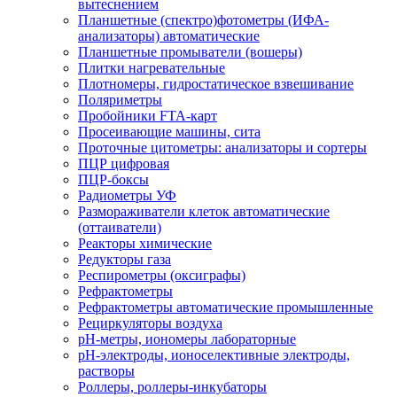
вытеснением
Планшетные (спектро)фотометры (ИФА-
анализаторы) автоматические
Планшетные промыватели (вошеры)
Плитки нагревательные
Плотномеры, гидростатическое взвешивание
Поляриметры
Пробойники FTA-карт
Просеивающие машины, сита
Проточные цитометры: анализаторы и сортеры
ПЦР цифровая
ПЦР-боксы
Радиометры УФ
Размораживатели клеток автоматические
(оттаиватели)
Реакторы химические
Редукторы газа
Респирометры (оксиграфы)
Рефрактометры
Рефрактометры автоматические промышленные
Рециркуляторы воздуха
рН-метры, иономеры лабораторные
рН-электроды, ионоселективные электроды,
растворы
Роллеры, роллеры-инкубаторы