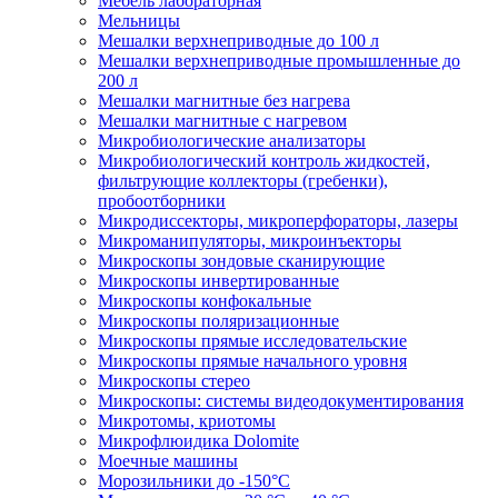
Мебель лабораторная
Мельницы
Мешалки верхнеприводные до 100 л
Мешалки верхнеприводные промышленные до
200 л
Мешалки магнитные без нагрева
Мешалки магнитные с нагревом
Микробиологические анализаторы
Микробиологический контроль жидкостей,
фильтрующие коллекторы (гребенки),
пробоотборники
Микродиссекторы, микроперфораторы, лазеры
Микроманипуляторы, микроинъекторы
Микроскопы зондовые сканирующие
Микроскопы инвертированные
Микроскопы конфокальные
Микроскопы поляризационные
Микроскопы прямые исследовательские
Микроскопы прямые начального уровня
Микроскопы стерео
Микроскопы: системы видеодокументирования
Микротомы, криотомы
Микрофлюидика Dolomite
Моечные машины
Морозильники до -150°С