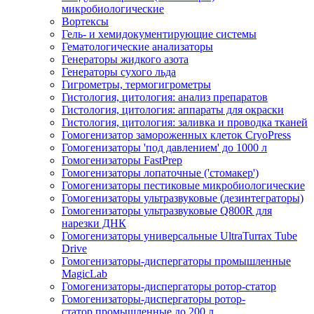
микробиологические
Вортексы
Гель- и хемидокументирующие системы
Гематологические анализаторы
Генераторы жидкого азота
Генераторы сухого льда
Гигрометры, термогигрометры
Гистология, цитология: анализ препаратов
Гистология, цитология: аппараты для окраски
Гистология, цитология: заливка и проводка тканей
Гомогенизатор замороженных клеток CryoPress
Гомогенизаторы 'под давлением' до 1000 л
Гомогенизаторы FastPrep
Гомогенизаторы лопаточные ('стомакер')
Гомогенизаторы пестиковые микробиологические
Гомогенизаторы ультразвуковые (дезинтеграторы)
Гомогенизаторы ультразвуковые Q800R для
нарезки ДНК
Гомогенизаторы универсальные UltraTurrax Tube
Drive
Гомогенизаторы-диспергаторы промышленные
MagicLab
Гомогенизаторы-диспергаторы ротор-статор
Гомогенизаторы-диспергаторы ротор-
статор промышленные до 200 л