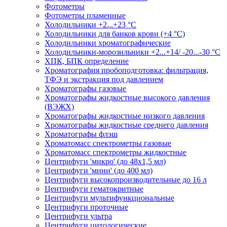
Фотометры
Фотометры пламенные
Холодильники +2...+23 °С
Холодильники для банков крови (+4 °С)
Холодильники хроматографические
Холодильники-морозильники +2...+14/ -20...-30 °C
ХПК, БПК определение
Хроматография пробоподготовка: фильтрация,
ТФЭ и экстракция под давлением
Хроматографы газовые
Хроматографы жидкостные высокого давления
(ВЭЖХ)
Хроматографы жидкостные низкого давления
Хроматографы жидкостные среднего давления
Хроматографы флэш
Хроматомасс спектрометры газовые
Хроматомасс спектрометры жидкостные
Центрифуги 'микро' (до 48x1,5 мл)
Центрифуги 'мини' (до 400 мл)
Центрифуги высокопроизводительные до 16 л
Центрифуги гематокритные
Центрифуги мультифункциональные
Центрифуги проточные
Центрифуги ультра
Центрифуги цитологические