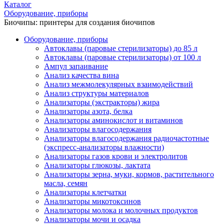
Каталог
Оборудование, приборы
Биочипы: принтеры для создания биочипов
Оборудование, приборы
Автоклавы (паровые стерилизаторы) до 85 л
Автоклавы (паровые стерилизаторы) от 100 л
Ампул запаивание
Анализ качества вина
Анализ межмолекулярных взаимодействий
Анализ структуры материалов
Анализаторы (экстракторы) жира
Анализаторы азота, белка
Анализаторы аминокислот и витаминов
Анализаторы влагосодержания
Анализаторы влагосодержания радиочастотные
(экспресс-анализаторы влажности)
Анализаторы газов крови и электролитов
Анализаторы глюкозы, лактата
Анализаторы зерна, муки, кормов, растительного
масла, семян
Анализаторы клетчатки
Анализаторы микотоксинов
Анализаторы молока и молочных продуктов
Анализаторы мочи и осадка