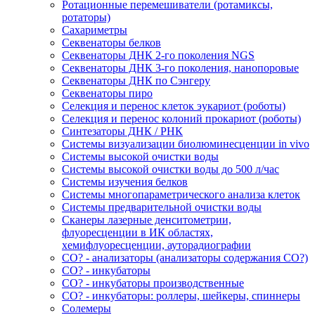
Ротационные перемешиватели (ротамиксы,
ротаторы)
Сахариметры
Секвенаторы белков
Секвенаторы ДНК 2-го поколения NGS
Секвенаторы ДНК 3-го поколения, нанопоровые
Секвенаторы ДНК по Сэнгеру
Секвенаторы пиро
Селекция и перенос клеток эукариот (роботы)
Селекция и перенос колоний прокариот (роботы)
Синтезаторы ДНК / РНК
Системы визуализации биолюминесценции in vivo
Системы высокой очистки воды
Системы высокой очистки воды до 500 л/час
Системы изучения белков
Системы многопараметрического анализа клеток
Системы предварительной очистки воды
Сканеры лазерные денситометрии,
флуоресценции в ИК областях,
хемифлуоресценции, ауторадиографии
СО? - анализаторы (анализаторы содержания СО?)
СО? - инкубаторы
СО? - инкубаторы производственные
СО? - инкубаторы: роллеры, шейкеры, спиннеры
Солемеры