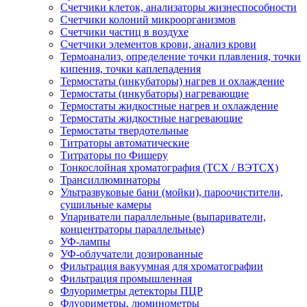
Счетчики клеток, анализаторы жизнеспособности
Счетчики колоний микроорганизмов
Счетчики частиц в воздухе
Счетчики элементов крови, анализ крови
Термоанализ, определение точки плавления, точки
кипения, точки каплепадения
Термостаты (инкубаторы) нагрев и охлаждение
Термостаты (инкубаторы) нагревающие
Термостаты жидкостные нагрев и охлаждение
Термостаты жидкостные нагревающие
Термостаты твердотельные
Титраторы автоматические
Титраторы по Фишеру
Тонкослойная хроматография (ТСХ / ВЭТСХ)
Трансиллюминаторы
Ультразвуковые бани (мойки), пароочистители,
сушильные камеры
Упариватели параллельные (выпариватели,
концентраторы параллельные)
УФ-лампы
УФ-облучатели дозированные
Фильтрация вакуумная для хроматографии
Фильтрация промышленная
Флуориметры детекторы ПЦР
Флуориметры, люминометры