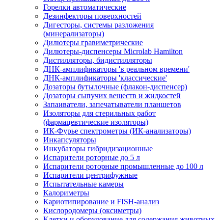
Горелки автоматические
Дезинфекторы поверхностей
Дигесторы, системы разложения
(минерализаторы)
Дилютеры гравиметрические
Дилютеры-диспенсеры Microlab Hamilton
Дистилляторы, бидистилляторы
ДНК-амплификаторы 'в реальном времени'
ДНК-амплификаторы 'классические'
Дозаторы бутылочные (флакон-диспенсер)
Дозаторы сыпучих веществ и жидкостей
Запаиватели, запечатыватели планшетов
Изоляторы для стерильных работ
(фармацевтические изоляторы)
ИК-Фурье спектрометры (ИК-анализаторы)
Инкапсуляторы
Инкубаторы гибридизационные
Испарители роторные до 5 л
Испарители роторные промышленные до 100 л
Испарители центрифужные
Испытательные камеры
Калориметры
Кариотипирование и FISH-анализ
Кислородомеры (оксиметры)
Клетки и оборудование для содержания животных