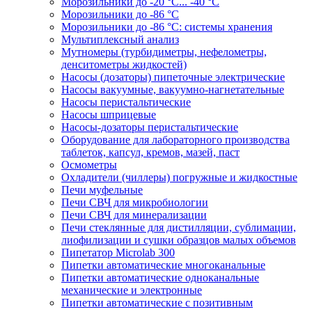
Морозильники до -20 °C... -40 °C
Морозильники до -86 °C
Морозильники до -86 °C: системы хранения
Мультиплексный анализ
Мутномеры (турбидиметры, нефелометры,
денситометры жидкостей)
Насосы (дозаторы) пипеточные электрические
Насосы вакуумные, вакуумно-нагнетательные
Насосы перистальтические
Насосы шприцевые
Насосы-дозаторы перистальтические
Оборудование для лабораторного производства
таблеток, капсул, кремов, мазей, паст
Осмометры
Охладители (чиллеры) погружные и жидкостные
Печи муфельные
Печи СВЧ для микробиологии
Печи СВЧ для минерализации
Печи стеклянные для дистилляции, сублимации,
лиофилизации и сушки образцов малых объемов
Пипетатор Microlab 300
Пипетки автоматические многоканальные
Пипетки автоматические одноканальные
механические и электронные
Пипетки автоматические с позитивным