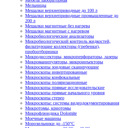
Мебель лабораторная
Мельницы
Мешалки верхнеприводные до 100 л
Мешалки верхнеприводные промышленные до
200 л
Мешалки магнитные без нагрева
Мешалки магнитные с нагревом
Микробиологические анализаторы
Микробиологический контроль жидкостей,
фильтрующие коллекторы (гребенки),
пробоотборники
Микродиссекторы, микроперфораторы, лазеры
Микроманипуляторы, микроинъекторы
Микроскопы зондовые сканирующие
Микроскопы инвертированные
Микроскопы конфокальные
Микроскопы поляризационные
Микроскопы прямые исследовательские
Микроскопы прямые начального уровня
Микроскопы стерео
Микроскопы: системы видеодокументирования
Микротомы, криотомы
Микрофлюидика Dolomite
Моечные машины
Морозильники до -150°С