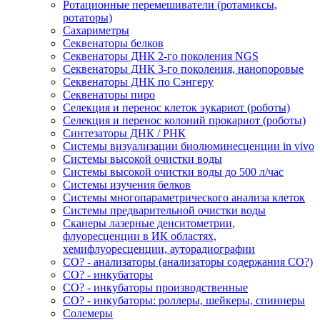
Ротационные перемешиватели (ротамиксы,
ротаторы)
Сахариметры
Секвенаторы белков
Секвенаторы ДНК 2-го поколения NGS
Секвенаторы ДНК 3-го поколения, нанопоровые
Секвенаторы ДНК по Сэнгеру
Секвенаторы пиро
Селекция и перенос клеток эукариот (роботы)
Селекция и перенос колоний прокариот (роботы)
Синтезаторы ДНК / РНК
Системы визуализации биолюминесценции in vivo
Системы высокой очистки воды
Системы высокой очистки воды до 500 л/час
Системы изучения белков
Системы многопараметрического анализа клеток
Системы предварительной очистки воды
Сканеры лазерные денситометрии,
флуоресценции в ИК областях,
хемифлуоресценции, ауторадиографии
СО? - анализаторы (анализаторы содержания СО?)
СО? - инкубаторы
СО? - инкубаторы производственные
СО? - инкубаторы: роллеры, шейкеры, спиннеры
Солемеры