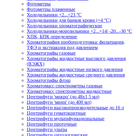
Фотометры
Фотометры пламенные
Холодильники +2...+23 °С
Холодильники для банков крови (+4 °С)
Холодильники хроматографические
Холодильники-морозильники +2...+14/ -20...-30 °C
ХПК, БПК определение
Хроматография пробоподготовка: фильтрация,
ТФЭ и экстракция под давлением
Хроматографы газовые
Хроматографы жидкостные высокого давления
(ВЭЖХ)
Хроматографы жидкостные низкого давления
Хроматографы жидкостные среднего давления
Хроматографы флэш
Хроматомасс спектрометры газовые
Хроматомасс спектрометры жидкостные
Центрифуги 'микро' (до 48x1,5 мл)
Центрифуги 'мини' (до 400 мл)
Центрифуги высокопроизводительные до 16 л
Центрифуги гематокритные
Центрифуги мультифункциональные
Центрифуги проточные
Центрифуги ультра
Центрифуги цитологические