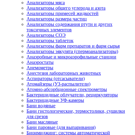
Анализаторы мяса
Анализаторы общего углерода и азота
Анализаторы примесей жидкостей
Анализаторы размера частиц
Анализаторы содержания ртути и других
токсичных элементов
Анализаторы СОЭ
Анализаторы таблеток
Анализаторы фарм препаратов и фарм сырья
Анализаторы эякулята (спермоанализаторы)
Анаэробные и микроаэрофильные станции
Анаэростаты
Анемометры
Анестезия лабораторных животных
Аспираторы (отсасыватели)
Атомайзеры (УЗ-распылители)
Атомно-абсорбционные спектрометры
Бактерицидные облучатели, рециркуляторы
Бактерицидные УФ-камеры
Бани водяные
Бани гистологические, термостолики, сушилки
для срезов
Бани масляные
Бани паровые (для выпаривания)
Биоимиджинг: системы автоматической