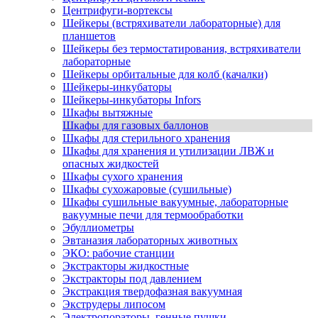
Центрифуги-вортексы
Шейкеры (встряхиватели лабораторные) для
планшетов
Шейкеры без термостатирования, встряхиватели
лабораторные
Шейкеры орбитальные для колб (качалки)
Шейкеры-инкубаторы
Шейкеры-инкубаторы Infors
Шкафы вытяжные
Шкафы для газовых баллонов
Шкафы для стерильного хранения
Шкафы для хранения и утилизации ЛВЖ и
опасных жидкостей
Шкафы сухого хранения
Шкафы сухожаровые (сушильные)
Шкафы сушильные вакуумные, лабораторные
вакуумные печи для термообработки
Эбуллиометры
Эвтаназия лабораторных животных
ЭКО: рабочие станции
Экстракторы жидкостные
Экстракторы под давлением
Экстракция твердофазная вакуумная
Экструдеры липосом
Электропораторы, генные пушки