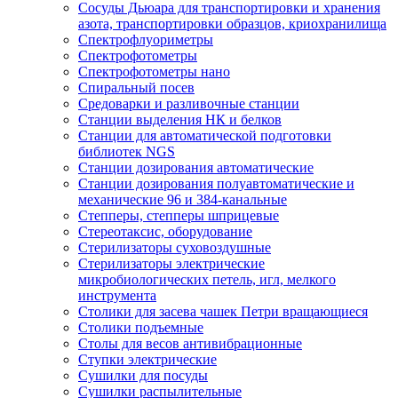
Сосуды Дьюара для транспортировки и хранения
азота, транспортировки образцов, криохранилища
Спектрофлуориметры
Спектрофотометры
Спектрофотометры нано
Спиральный посев
Средоварки и разливочные станции
Станции выделения НК и белков
Станции для автоматической подготовки
библиотек NGS
Станции дозирования автоматические
Станции дозирования полуавтоматические и
механические 96 и 384-канальные
Степперы, степперы шприцевые
Стереотаксис, оборудование
Стерилизаторы суховоздушные
Стерилизаторы электрические
микробиологических петель, игл, мелкого
инструмента
Столики для засева чашек Петри вращающиеся
Столики подъемные
Столы для весов антивибрационные
Ступки электрические
Сушилки для посуды
Сушилки распылительные