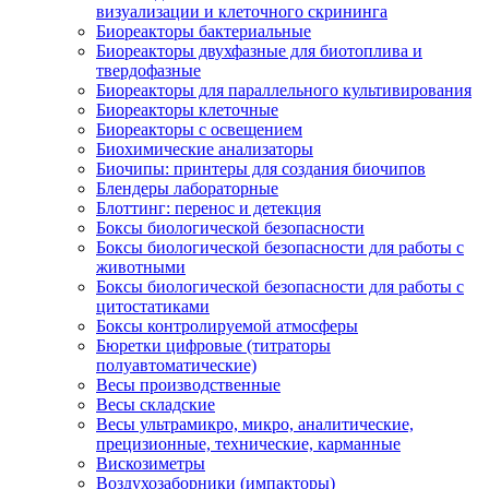
визуализации и клеточного скрининга
Биореакторы бактериальные
Биореакторы двухфазные для биотоплива и
твердофазные
Биореакторы для параллельного культивирования
Биореакторы клеточные
Биореакторы с освещением
Биохимические анализаторы
Биочипы: принтеры для создания биочипов
Блендеры лабораторные
Блоттинг: перенос и детекция
Боксы биологической безопасности
Боксы биологической безопасности для работы с
животными
Боксы биологической безопасности для работы с
цитостатиками
Боксы контролируемой атмосферы
Бюретки цифровые (титраторы
полуавтоматические)
Весы производственные
Весы складские
Весы ультрамикро, микро, аналитические,
прецизионные, технические, карманные
Вискозиметры
Воздухозаборники (импакторы)