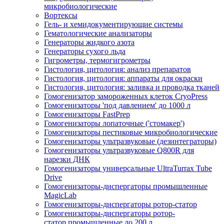
микробиологические
Вортексы
Гель- и хемидокументирующие системы
Гематологические анализаторы
Генераторы жидкого азота
Генераторы сухого льда
Гигрометры, термогигрометры
Гистология, цитология: анализ препаратов
Гистология, цитология: аппараты для окраски
Гистология, цитология: заливка и проводка тканей
Гомогенизатор замороженных клеток CryoPress
Гомогенизаторы 'под давлением' до 1000 л
Гомогенизаторы FastPrep
Гомогенизаторы лопаточные ('стомакер')
Гомогенизаторы пестиковые микробиологические
Гомогенизаторы ультразвуковые (дезинтеграторы)
Гомогенизаторы ультразвуковые Q800R для
нарезки ДНК
Гомогенизаторы универсальные UltraTurrax Tube
Drive
Гомогенизаторы-диспергаторы промышленные
MagicLab
Гомогенизаторы-диспергаторы ротор-статор
Гомогенизаторы-диспергаторы ротор-
статор промышленные до 200 л