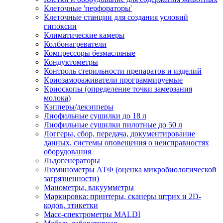
Клеточные 'перфораторы'
Клеточные станции для создания условий
гипоксии
Климатические камеры
Колбонагреватели
Компрессоры безмасляные
Кондуктометры
Контроль стерильности препаратов и изделий
Криозамораживатели программируемые
Криоскопы (определение точки замерзания
молока)
Кэпперы/декэпперы
Лиофильные сушилки до 18 л
Лиофильные сушилки пилотные до 50 л
Логгеры, сбор, передача, документирование
данных, системы оповещения о неисправностях
оборудования
Льдогенераторы
Люминометры АТФ (оценка микробиологической
загрязненности)
Манометры, вакуумметры
Маркировка: принтеры, сканеры штрих и 2D-
кодов, этикетки
Масс-спектрометры MALDI