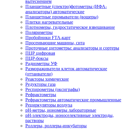
вытеснением
Планшетные (спектро)фотометры (ИФА-
анализаторы) автоматические
Планшетные промыватели (вошеры)
Плитки нагревательные
Плотномеры, гидростатическое взвешивание
Поляриметры
Пробойники FTA-карт
Просеивающие машины, сита
Проточные цитометры: анализаторы и сортеры
ПЦР цифровая
ПЦР-боксы
Радиометры УФ
Размораживатели клеток автоматические
(оттаиватели)
Реакторы химические
Редукторы газа
Респирометры (оксиграфы)
Рефрактометры
Рефрактометры автоматические промышленные
Рециркуляторы воздуха
рН-метры, иономеры лабораторные
рН-электроды, ионоселективные электроды,
растворы
Роллеры, роллеры-инкубаторы