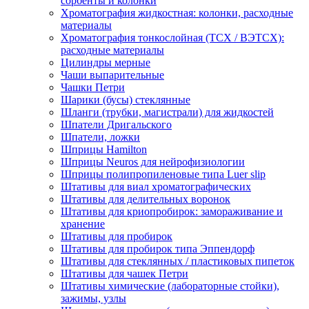
сорбенты и колонки
Хроматография жидкостная: колонки, расходные
материалы
Хроматография тонкослойная (ТСХ / ВЭТСХ):
расходные материалы
Цилиндры мерные
Чаши выпарительные
Чашки Петри
Шарики (бусы) стеклянные
Шланги (трубки, магистрали) для жидкостей
Шпатели Дригальского
Шпатели, ложки
Шприцы Hamilton
Шприцы Neuros для нейрофизиологии
Шприцы полипропиленовые типа Luer slip
Штативы для виал хроматографических
Штативы для делительных воронок
Штативы для криопробирок: замораживание и
хранение
Штативы для пробирок
Штативы для пробирок типа Эппендорф
Штативы для стеклянных / пластиковых пипеток
Штативы для чашек Петри
Штативы химические (лабораторные стойки),
зажимы, узлы