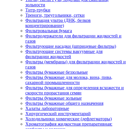
зольности
Титр-трубки
Треноги, треугольники, сетки
Фильтрация ультра (ДНК, белков
концентрирование)
Фильтровальная бумага
Фильтродержатели для фильтрации жидкостей и
газов
Фильтрующие насадки (шприцевые фильтры)
Фильтрующие системы вакуумные для
фильтрации жидкостей
Фильтры (мембраны) для фильтрации жидкостей и
газов
Фильтры бумажные беззольные
Фильтры бумажные для молока, вина, пива,
сахарной промышленности
Фильтры бумажные для определения всхожести и
скорости прорастания семян
Фильтры бумажные зольные
Фильтры бумажные общего назначения
Халаты лабораторные
Хирургический инструментарий
Холодильники химические (дефлегматоры)
Хроматография жидкостная препаративная: