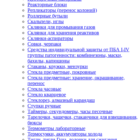
Реакторные блоки
Репликаторы (перенос колоний)
Роллерные бутыли
Скальпели, иглы
Склянки для промывания газов
Склянки для хранения реактивов
Склянки-аспираторы
Совки, черпаки
Средства индивидуальной защиты от ПБА I-IV
группы патогенности: комбинезоны, маски,
бахилы, капюшоны
Стаканы, кружки, мензурки
Стекла предметные, покровные
Стекла предметные: хранение, окрашивание,
перенос
Стекла часовые
Стекло кварцевое
Стеклорез, алмазный карандаш
Ступки ручные
Таймеры, секундомеры, часы песочные
Тарелочки, чашечки, стаканчики для взвешивания,
бюксы
Термометры лабораторные
Термосумки, аккумуляторы холода
Тигли, тигли Гуча, лодочки для сжигания,