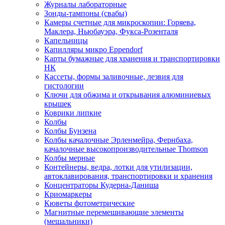
Журналы лабораторные
Зонды-тампоны (свабы)
Камеры счетные для микроскопии: Горяева,
Маклера, Ньюбауэра, Фукса-Розенталя
Капельницы
Капилляры микро Eppendorf
Карты бумажные для хранения и транспортировки
НК
Кассеты, формы заливочные, лезвия для
гистологии
Ключи для обжима и открывания алюминиевых
крышек
Коврики липкие
Колбы
Колбы Бунзена
Колбы качалочные Эрленмейра, Фернбаха,
качалочные высокопроизводительные Thomson
Колбы мерные
Контейнеры, ведра, лотки для утилизации,
автоклавирования, транспортировки и хранения
Концентраторы Кудерна-Даниша
Криомаркеры
Кюветы фотометрические
Магнитные перемешивающие элементы
(мешальники)