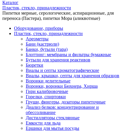
Каталог
Пластик, стекло, принадлежности
Пипетки мерные, серологические, аспирационные, для
переноса (Пастера), пипетки Мора (аликвотные)
Оборудование, приборы
Пластик, стекло, принадлежности
Ареометры
Бани (кастрюли)
Банки, бутыли (тара)
Блоттинг: мембраны и фильтры бумажные
Бутыли для хранения реактивов
Бюретки
Виалы и септы хроматографические
Виалы, крышки, септы для хранения образцов
Воронки делительные
Воронки, воронки Бюхнера, Хирша
Гири калибровочные
Горелки, спиртовки
Груши, фингеры, дозаторы пипеточные
Диализ белков: концентрирование и
обессоливание
Дистилляторы стеклянные
Емкости для льда
Ершики для мытья посуды