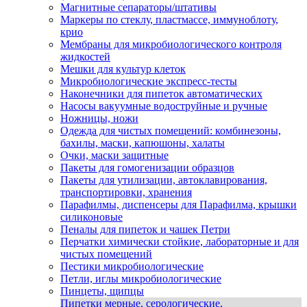
Магнитные сепараторы/штативы
Маркеры по стеклу, пластмассе, иммуноблоту,
крио
Мембраны для микробиологического контроля
жидкостей
Мешки для культур клеток
Микробиологические экспресс-тесты
Наконечники для пипеток автоматических
Насосы вакуумные водоструйные и ручные
Ножницы, ножи
Одежда для чистых помещений: комбинезоны,
бахилы, маски, капюшоны, халаты
Очки, маски защитные
Пакеты для гомогенизации образцов
Пакеты для утилизации, автоклавирования,
транспортировки, хранения
Парафилмы, диспенсеры для Парафилма, крышки
силиконовые
Пеналы для пипеток и чашек Петри
Перчатки химически стойкие, лабораторные и для
чистых помещений
Пестики микробиологические
Петли, иглы микробиологические
Пинцеты, щипцы
Пипетки мерные, серологические,