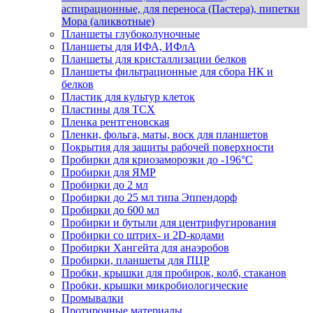
аспирационные, для переноса (Пастера), пипетки
Мора (аликвотные)
Планшеты глубоколуночные
Планшеты для ИФА, ИФлА
Планшеты для кристаллизации белков
Планшеты фильтрационные для сбора НК и
белков
Пластик для культур клеток
Пластины для ТСХ
Пленка рентгеновская
Пленки, фольга, маты, воск для планшетов
Покрытия для защиты рабочей поверхности
Пробирки для криозаморозки до -196°С
Пробирки для ЯМР
Пробирки до 2 мл
Пробирки до 25 мл типа Эппендорф
Пробирки до 600 мл
Пробирки и бутыли для центрифугирования
Пробирки со штрих- и 2D-кодами
Пробирки Хангейта для анаэробов
Пробирки, планшеты для ПЦР
Пробки, крышки для пробирок, колб, стаканов
Пробки, крышки микробиологические
Промывалки
Протирочные материалы