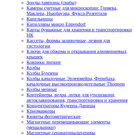
Зонды-тампоны (свабы)
Камеры счетные для микроскопии: Горяева,
Маклера, Ньюбауэра, Фукса-Розенталя
Капельницы
Капилляры микро Eppendorf
Карты бумажные для хранения и транспортировки
НК
Кассеты, формы заливочные, лезвия для
гистологии
Ключи для обжима и открывания алюминиевых
крышек
Коврики липкие
Колбы
Колбы Бунзена
Колбы качалочные Эрленмейра, Фернбаха,
качалочные высокопроизводительные Thomson
Колбы мерные
Контейнеры, ведра, лотки для утилизации,
автоклавирования, транспортировки и хранения
Концентраторы Кудерна-Даниша
Криомаркеры
Кюветы фотометрические
Магнитные перемешивающие элементы
(мешальники)
Магнитные сепараторы/штативы