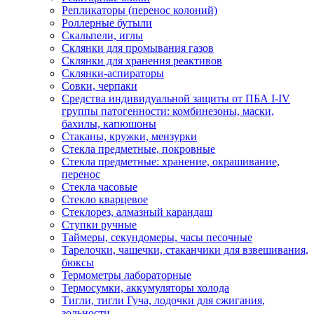
Репликаторы (перенос колоний)
Роллерные бутыли
Скальпели, иглы
Склянки для промывания газов
Склянки для хранения реактивов
Склянки-аспираторы
Совки, черпаки
Средства индивидуальной защиты от ПБА I-IV
группы патогенности: комбинезоны, маски,
бахилы, капюшоны
Стаканы, кружки, мензурки
Стекла предметные, покровные
Стекла предметные: хранение, окрашивание,
перенос
Стекла часовые
Стекло кварцевое
Стеклорез, алмазный карандаш
Ступки ручные
Таймеры, секундомеры, часы песочные
Тарелочки, чашечки, стаканчики для взвешивания,
бюксы
Термометры лабораторные
Термосумки, аккумуляторы холода
Тигли, тигли Гуча, лодочки для сжигания,
зольности