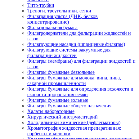
Титр-трубки
Треноги, треугольники, сетки
Фильтрация ультра (ДНК, белков
концентрирование)
Фильтровальная бумага
Фильтродержатели для фильтрации жидкостей и
газов
Фильтрующие насадки (шприцевые фильтры)
Фильтрующие системы вакуумные для
фильтрации жидкостей
Фильтры (мембраны) для фильтрации жидкостей и
газов
Фильтры бумажные беззольные
Фильтры бумажные для молока, вина, пива,
сахарной промышленности
Фильтры бумажные для определения всхожести и
скорости прорастания семян
Фильтры бумажные зольные
Фильтры бумажные общего назначения
Халаты лабораторные
Хирургический инструментарий
Холодильники химические (дефлегматоры)
Хроматография жидкостная препаративная:
сорбенты и колонки