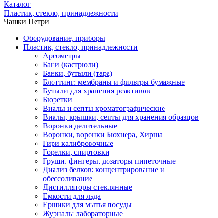
Каталог
Пластик, стекло, принадлежности
Чашки Петри
Оборудование, приборы
Пластик, стекло, принадлежности
Ареометры
Бани (кастрюли)
Банки, бутыли (тара)
Блоттинг: мембраны и фильтры бумажные
Бутыли для хранения реактивов
Бюретки
Виалы и септы хроматографические
Виалы, крышки, септы для хранения образцов
Воронки делительные
Воронки, воронки Бюхнера, Хирша
Гири калибровочные
Горелки, спиртовки
Груши, фингеры, дозаторы пипеточные
Диализ белков: концентрирование и
обессоливание
Дистилляторы стеклянные
Емкости для льда
Ершики для мытья посуды
Журналы лабораторные