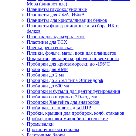
Мора (аликвотные)
Планшеты глубоколуночные
Планшеты для ИФА, ИФлА
Планшеты для кристаллизации белков
Планшеты фильтрационные для сбора НК и
белков
Пластик для культур клеток
Пластины для ТСХ
Пленка рентгеновская
Пленки, фольга, маты, воск для планшетов
Покрытия для защиты рабочей поверхности
Пробирки для криозаморозки до -196°С
Пробирки для ЯМР
Пробирки до 2 мл
Пробирки до 25 мл типа Эппендорф
Пробирки до 600 мл
Пробирки и бутыли для центрифугирования
Пробирки со штрих- и 2D-кодами
Пробирки Хангейта для анаэробов
Пробирки, планшеты для ПЦР
Пробки, крышки для пробирок, колб, стаканов
Пробки, крышки микробиологические
Промывалки
Протирочные материалы
Реакторные блоки