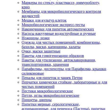
Маркеры по стеклу, пластмассе, иммуноблоту,
крио
Мембраны для микробиологического контроля
жидкостей
Мешки для культур клеток
Микробиологические экспресс-тесты
Наконечники для пипеток автоматических
Насосы вакуумные водоструйные и ручные
Ножницы, ножи
Одежда для чистых помещений: комбинезоны,
бахилы, маски, капюшоны, халаты
Очки, маски защитные
Пакеты для гомогенизации образцов
Пакеты для утилизации, автоклавирования,
транспортировки, хранения
Парафилмы, диспенсеры для Парафилма, крышки
силиконовые
Пеналы для пипеток и чашек Петри
Перчатки химически стойкие, лабораторные и для
чистых помещений
Пестики микробиологические
Петли, иглы микробиологические
Пинцеты, щипцы
Пипетки мерные, серологические,
аспирационные, для переноса (Пастера), пипетки