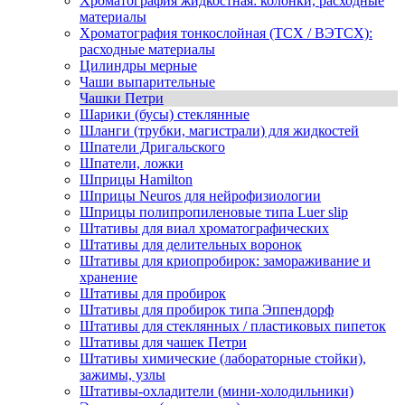
Хроматография жидкостная: колонки, расходные
материалы
Хроматография тонкослойная (ТСХ / ВЭТСХ):
расходные материалы
Цилиндры мерные
Чаши выпарительные
Чашки Петри
Шарики (бусы) стеклянные
Шланги (трубки, магистрали) для жидкостей
Шпатели Дригальского
Шпатели, ложки
Шприцы Hamilton
Шприцы Neuros для нейрофизиологии
Шприцы полипропиленовые типа Luer slip
Штативы для виал хроматографических
Штативы для делительных воронок
Штативы для криопробирок: замораживание и
хранение
Штативы для пробирок
Штативы для пробирок типа Эппендорф
Штативы для стеклянных / пластиковых пипеток
Штативы для чашек Петри
Штативы химические (лабораторные стойки),
зажимы, узлы
Штативы-охладители (мини-холодильники)