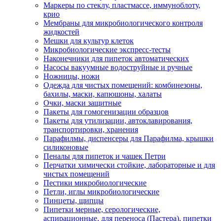
Маркеры по стеклу, пластмассе, иммуноблоту,
крио
Мембраны для микробиологического контроля
жидкостей
Мешки для культур клеток
Микробиологические экспресс-тесты
Наконечники для пипеток автоматических
Насосы вакуумные водоструйные и ручные
Ножницы, ножи
Одежда для чистых помещений: комбинезоны,
бахилы, маски, капюшоны, халаты
Очки, маски защитные
Пакеты для гомогенизации образцов
Пакеты для утилизации, автоклавирования,
транспортировки, хранения
Парафилмы, диспенсеры для Парафилма, крышки
силиконовые
Пеналы для пипеток и чашек Петри
Перчатки химически стойкие, лабораторные и для
чистых помещений
Пестики микробиологические
Петли, иглы микробиологические
Пинцеты, щипцы
Пипетки мерные, серологические,
аспирационные, для переноса (Пастера), пипетки