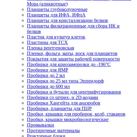
Мора (аликвотные)
Планшеты глубоколуночные
Планшеты для ИФА, ИФлА
Планшеты для кристаллизации белков
Планшеты фильтрационные для сбора НК и
белков
Пластик для культур клеток
Пластины для ТСХ
Пленка рентгеновская
Пленки, фольга, маты, воск для планшетов
Покрытия для защиты рабочей поверхности
Пробирки для криозаморозки до -196°С
Пробирки для ЯМР
Пробирки до 2 мл
Пробирки до 25 мл типа Эппендорф
Пробирки до 600 мл
Пробирки и бутыли для центрифугирования
Пробирки со штрих- и 2D-кодами
Пробирки Хангейта для анаэробов
Пробирки, планшеты для ПЦР
Пробки, крышки для пробирок, колб, стаканов
Пробки, крышки микробиологические
Промывалки
Протирочные материалы
Реакторные блоки