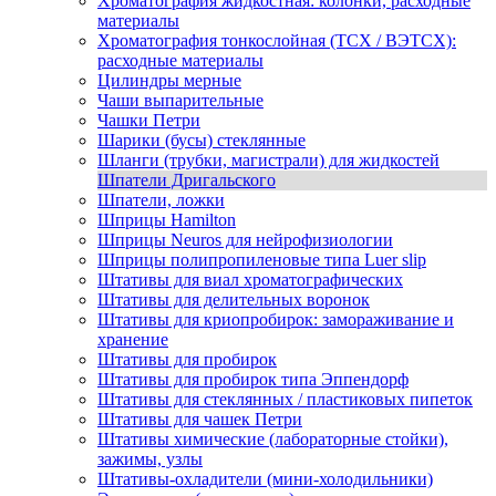
Хроматография жидкостная: колонки, расходные
материалы
Хроматография тонкослойная (ТСХ / ВЭТСХ):
расходные материалы
Цилиндры мерные
Чаши выпарительные
Чашки Петри
Шарики (бусы) стеклянные
Шланги (трубки, магистрали) для жидкостей
Шпатели Дригальского
Шпатели, ложки
Шприцы Hamilton
Шприцы Neuros для нейрофизиологии
Шприцы полипропиленовые типа Luer slip
Штативы для виал хроматографических
Штативы для делительных воронок
Штативы для криопробирок: замораживание и
хранение
Штативы для пробирок
Штативы для пробирок типа Эппендорф
Штативы для стеклянных / пластиковых пипеток
Штативы для чашек Петри
Штативы химические (лабораторные стойки),
зажимы, узлы
Штативы-охладители (мини-холодильники)