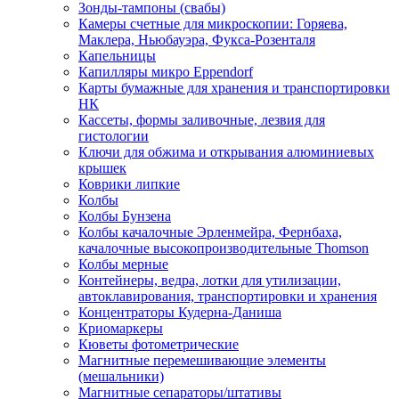
Зонды-тампоны (свабы)
Камеры счетные для микроскопии: Горяева,
Маклера, Ньюбауэра, Фукса-Розенталя
Капельницы
Капилляры микро Eppendorf
Карты бумажные для хранения и транспортировки
НК
Кассеты, формы заливочные, лезвия для
гистологии
Ключи для обжима и открывания алюминиевых
крышек
Коврики липкие
Колбы
Колбы Бунзена
Колбы качалочные Эрленмейра, Фернбаха,
качалочные высокопроизводительные Thomson
Колбы мерные
Контейнеры, ведра, лотки для утилизации,
автоклавирования, транспортировки и хранения
Концентраторы Кудерна-Даниша
Криомаркеры
Кюветы фотометрические
Магнитные перемешивающие элементы
(мешальники)
Магнитные сепараторы/штативы