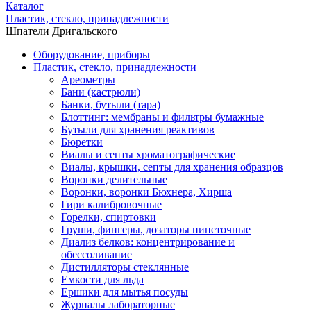
Каталог
Пластик, стекло, принадлежности
Шпатели Дригальского
Оборудование, приборы
Пластик, стекло, принадлежности
Ареометры
Бани (кастрюли)
Банки, бутыли (тара)
Блоттинг: мембраны и фильтры бумажные
Бутыли для хранения реактивов
Бюретки
Виалы и септы хроматографические
Виалы, крышки, септы для хранения образцов
Воронки делительные
Воронки, воронки Бюхнера, Хирша
Гири калибровочные
Горелки, спиртовки
Груши, фингеры, дозаторы пипеточные
Диализ белков: концентрирование и
обессоливание
Дистилляторы стеклянные
Емкости для льда
Ершики для мытья посуды
Журналы лабораторные