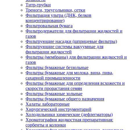
Титр-трубки
Треноги, треугольники, сетки
Фильтрация ультра (ДНК, белков
концентрирование)
Фильтровальная бумага
Фильтродержатели для фильтрации жидкостей и
газов
Фильтрующие насадки (шприцевые фильтры)
Фильтрующие системы вакуумные для
фильтрации жидкостей
Фильтры (мембраны) для фильтрации жидкостей и
газов
Фильтры бумажные беззольные
Фильтры бумажные для молока, вина, пива,
сахарной промышленности
Фильтры бумажные для определения всхожести и
скорости прорастания семян
Фильтры бумажные зольные
Фильтры бумажные общего назначения
Халаты лабораторные
Хирургический инструментарий
Холодильники химические (дефлегматоры)
Хроматография жидкостная препаративная:
сорбенты и колонки