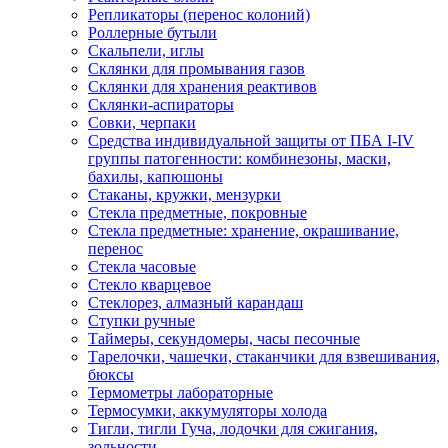
Репликаторы (перенос колоний)
Роллерные бутыли
Скальпели, иглы
Склянки для промывания газов
Склянки для хранения реактивов
Склянки-аспираторы
Совки, черпаки
Средства индивидуальной защиты от ПБА I-IV
группы патогенности: комбинезоны, маски,
бахилы, капюшоны
Стаканы, кружки, мензурки
Стекла предметные, покровные
Стекла предметные: хранение, окрашивание,
перенос
Стекла часовые
Стекло кварцевое
Стеклорез, алмазный карандаш
Ступки ручные
Таймеры, секундомеры, часы песочные
Тарелочки, чашечки, стаканчики для взвешивания,
бюксы
Термометры лабораторные
Термосумки, аккумуляторы холода
Тигли, тигли Гуча, лодочки для сжигания,
зольности