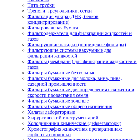
Титр-трубки
Треноги, треугольники, сетки
Фильтрация ультра (ДНК, белков
концентрирование)
Фильтровальная бумага
Фильтродержатели для фильтрации жидкостей и
газов
Фильтрующие насадки (шприцевые фильтры)
Фильтрующие системы вакуумные для
фильтрации жидкостей
Фильтры (мембраны) для фильтрации жидкостей и
газов
Фильтры бумажные беззольные
Фильтры бумажные для молока, вина, пива,
сахарной промышленности
Фильтры бумажные для определения всхожести и
скорости прорастания семян
Фильтры бумажные зольные
Фильтры бумажные общего назначения
Халаты лабораторные
Хирургический инструментарий
Холодильники химические (дефлегматоры)
Хроматография жидкостная препаративная:
сорбенты и колонки