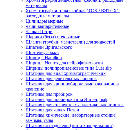
Хроматография жидкостная: колонки, расходные
материалы
Хроматография тонкослойная (ТСХ / ВЭТСХ):
расходные материалы
Цилиндры мерные
Чаши выпарительные
Чашки Петри
Шарики (бусы) стеклянные
Шланги (трубки, магистрали) для жидкостей
Шпатели Дригальского
Шпатели, ложки
Шприцы Hamilton
Шприцы Neuros для нейрофизиологии
Шприцы полипропиленовые типа Luer slip
Штативы для виал хроматографических
Штативы для делительных воронок
Штативы для криопробирок: замораживание и
хранение
Штативы для пробирок
Штативы для пробирок типа Эппендорф
Штативы для стеклянных / пластиковых пипеток
Штативы для чашек Петри
Штативы химические (лабораторные стойки),
зажимы, узлы
Штативы-охладители (мини-холодильники)