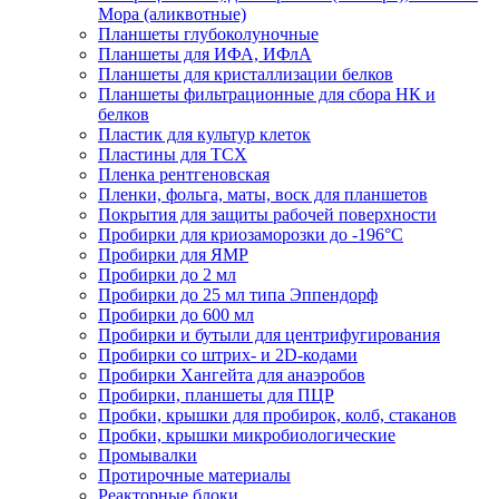
Мора (аликвотные)
Планшеты глубоколуночные
Планшеты для ИФА, ИФлА
Планшеты для кристаллизации белков
Планшеты фильтрационные для сбора НК и
белков
Пластик для культур клеток
Пластины для ТСХ
Пленка рентгеновская
Пленки, фольга, маты, воск для планшетов
Покрытия для защиты рабочей поверхности
Пробирки для криозаморозки до -196°С
Пробирки для ЯМР
Пробирки до 2 мл
Пробирки до 25 мл типа Эппендорф
Пробирки до 600 мл
Пробирки и бутыли для центрифугирования
Пробирки со штрих- и 2D-кодами
Пробирки Хангейта для анаэробов
Пробирки, планшеты для ПЦР
Пробки, крышки для пробирок, колб, стаканов
Пробки, крышки микробиологические
Промывалки
Протирочные материалы
Реакторные блоки