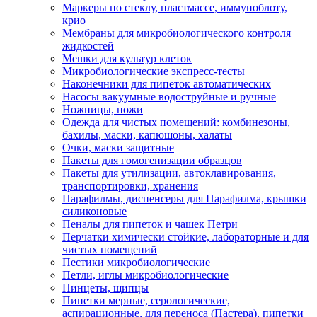
Маркеры по стеклу, пластмассе, иммуноблоту,
крио
Мембраны для микробиологического контроля
жидкостей
Мешки для культур клеток
Микробиологические экспресс-тесты
Наконечники для пипеток автоматических
Насосы вакуумные водоструйные и ручные
Ножницы, ножи
Одежда для чистых помещений: комбинезоны,
бахилы, маски, капюшоны, халаты
Очки, маски защитные
Пакеты для гомогенизации образцов
Пакеты для утилизации, автоклавирования,
транспортировки, хранения
Парафилмы, диспенсеры для Парафилма, крышки
силиконовые
Пеналы для пипеток и чашек Петри
Перчатки химически стойкие, лабораторные и для
чистых помещений
Пестики микробиологические
Петли, иглы микробиологические
Пинцеты, щипцы
Пипетки мерные, серологические,
аспирационные, для переноса (Пастера), пипетки