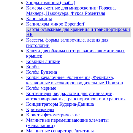
Зонды-тампоны (свабы)
Камеры счетные для микроскопии: Горяева,
Маклера, Ньюбауэра, Фукса-Розенталя
Капельницы
Капилляры микро Eppendorf
Карты бумажные для хранения и транспортировки
НК
Кассеты, формы заливочные, лезвия для
гистологии
Ключи для обжима и открывания алюминиевых
крышек
Коврики липкие
Колбы
Колбы Бунзена
Колбы качалочные Эрленмейра, Фернбаха,
качалочные высокопроизводительные Thomson
Колбы мерные
Контейнеры, ведра, лотки для утилизации,
автоклавирования, транспортировки и хранения
Концентраторы Кудерна-Даниша
Криомаркеры
Кюветы фотометрические
Магнитные перемешивающие элементы
(мешальники)
Магнитные сепараторы/штативы