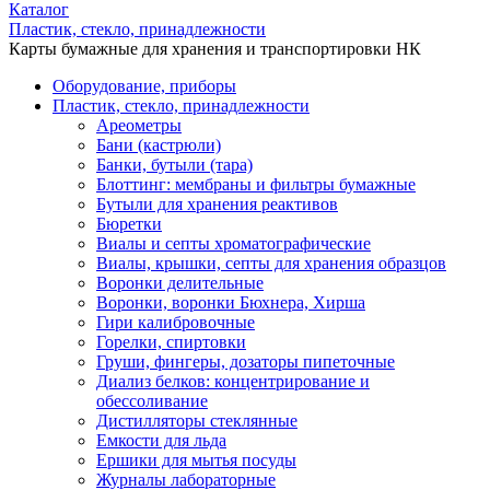
Каталог
Пластик, стекло, принадлежности
Карты бумажные для хранения и транспортировки НК
Оборудование, приборы
Пластик, стекло, принадлежности
Ареометры
Бани (кастрюли)
Банки, бутыли (тара)
Блоттинг: мембраны и фильтры бумажные
Бутыли для хранения реактивов
Бюретки
Виалы и септы хроматографические
Виалы, крышки, септы для хранения образцов
Воронки делительные
Воронки, воронки Бюхнера, Хирша
Гири калибровочные
Горелки, спиртовки
Груши, фингеры, дозаторы пипеточные
Диализ белков: концентрирование и
обессоливание
Дистилляторы стеклянные
Емкости для льда
Ершики для мытья посуды
Журналы лабораторные