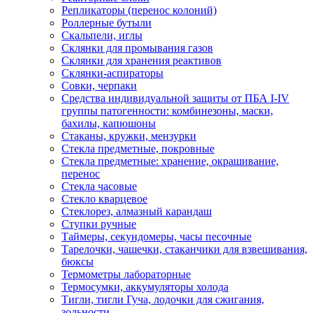
Репликаторы (перенос колоний)
Роллерные бутыли
Скальпели, иглы
Склянки для промывания газов
Склянки для хранения реактивов
Склянки-аспираторы
Совки, черпаки
Средства индивидуальной защиты от ПБА I-IV
группы патогенности: комбинезоны, маски,
бахилы, капюшоны
Стаканы, кружки, мензурки
Стекла предметные, покровные
Стекла предметные: хранение, окрашивание,
перенос
Стекла часовые
Стекло кварцевое
Стеклорез, алмазный карандаш
Ступки ручные
Таймеры, секундомеры, часы песочные
Тарелочки, чашечки, стаканчики для взвешивания,
бюксы
Термометры лабораторные
Термосумки, аккумуляторы холода
Тигли, тигли Гуча, лодочки для сжигания,
зольности