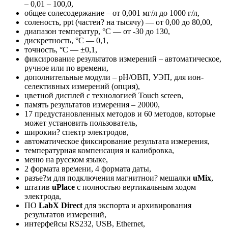
– 0,01 – 100,0,
общее солесодержание – от 0,001 мг/л до 1000 г/л,
соленость, ppt (частеи? на тысячу) — от 0,00 до 80,00,
диапазон температур, °С — от -30 до 130,
дискретность, °С — 0,1,
точность, °С — ±0,1,
фиксирование результатов измерений – автоматическое,
ручное или по времени,
дополнительные модули – рН/ОВП, УЭП, для ион-
селективных измерений (опция),
цветной дисплей с технологией Touch screen,
память результатов измерения – 20000,
17 предустановленных методов и 60 методов, которые
может установить пользователь,
широкии? спектр электродов,
автоматическое фиксирование результата измерения,
температурная компенсация и калибровка,
меню на русском языке,
2 формата времени, 4 формата даты,
разъе?м для подключения магнитнои? мешалки
uMix
,
штатив
uPlace
с полностью вертикальным ходом
электрода,
ПО
LabX Direct
для экспорта и архивирования
результатов измерений,
интерфейсы RS232, USB, Ethernet,