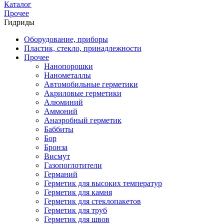
Каталог
Прочее
Гидриды
Оборудование, приборы
Пластик, стекло, принадлежности
Прочее
Нанопорошки
Нанометаллы
Автомобильные герметики
Акриловые герметики
Алюминий
Аммоний
Анаэробный герметик
Баббиты
Бор
Бронза
Висмут
Газопоглотители
Германий
Герметик для высоких температур
Герметик для камня
Герметик для стеклопакетов
Герметик для труб
Герметик для швов