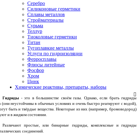
Серебро
Силиконовые герметики
Сплавы металлов
Стройматериалы
Сурьма
Теллур
Тиоколовые герметики
Титан
Тугоплавкие металлы
Услуги по гидроизоляции
Ферросплавы
Флюсы литейные
Фосфор
Хром
Цинк
Химические реактивы, препараты, наборы
Гидриды
- это в большинстве своём газы. Однако, если брать гидриды
в (они неустойчивы в обычных условиях и очень быстро реагируют с водой),
могут быть и твёрдые вещества. Некоторые из них (например, бромоводород)
уют и в жидком состоянии.
Различают простые, или бинарные гидриды, комплексные и гидриды
таллических соединений.