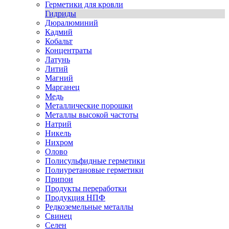
Герметики для кровли
Гидриды
Дюралюминий
Кадмий
Кобальт
Концентраты
Латунь
Литий
Магний
Марганец
Медь
Металлические порошки
Металлы высокой частоты
Натрий
Никель
Нихром
Олово
Полисульфидные герметики
Полиуретановые герметики
Припои
Продукты переработки
Продукция НПФ
Редкоземельные металлы
Свинец
Селен