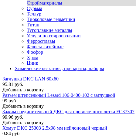
Стройматериалы
Сурьма
Теллур
Тиоколовые герметики
Титан
Тугоплавкие металлы
Услуги по гидроизоляции
Ферросплавы
Флюсы литейные
Фосфор
Хром
Цинк
Химические реактивы, препараты, наборы
Заглушка DKC LAN 60x60
95.81 руб.
Добавить в корзину
Разъем штепсельный Lezard 106-0400-102 с заглушкой
99 руб.
Добавить в корзину
Зажим соединительный ДКС для проволочного лотка FC37307
99.96 руб.
Добавить в корзину
Хомут DKC 25303 2,5х98 мм нейлоновый черный
0.84 руб.