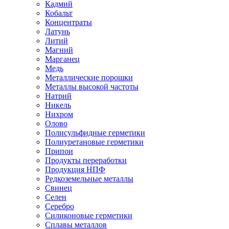
Кадмий
Кобальт
Концентраты
Латунь
Литий
Магний
Марганец
Медь
Металлические порошки
Металлы высокой частоты
Натрий
Никель
Нихром
Олово
Полисульфидные герметики
Полиуретановые герметики
Припои
Продукты переработки
Продукция НПФ
Редкоземельные металлы
Свинец
Селен
Серебро
Силиконовые герметики
Сплавы металлов