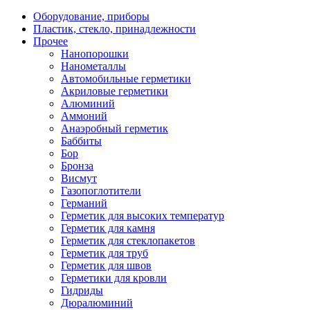
Оборудование, приборы
Пластик, стекло, принадлежности
Прочее
Нанопорошки
Нанометаллы
Автомобильные герметики
Акриловые герметики
Алюминий
Аммоний
Анаэробный герметик
Баббиты
Бор
Бронза
Висмут
Газопоглотители
Германий
Герметик для высоких температур
Герметик для камня
Герметик для стеклопакетов
Герметик для труб
Герметик для швов
Герметики для кровли
Гидриды
Дюралюминий