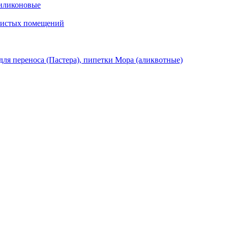
иликоновые
 чистых помещений
ля переноса (Пастера), пипетки Мора (аликвотные)