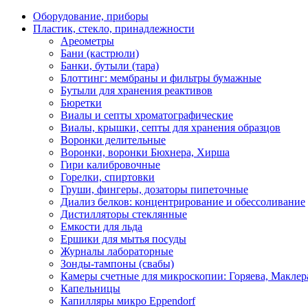
Оборудование, приборы
Пластик, стекло, принадлежности
Ареометры
Бани (кастрюли)
Банки, бутыли (тара)
Блоттинг: мембраны и фильтры бумажные
Бутыли для хранения реактивов
Бюретки
Виалы и септы хроматографические
Виалы, крышки, септы для хранения образцов
Воронки делительные
Воронки, воронки Бюхнера, Хирша
Гири калибровочные
Горелки, спиртовки
Груши, фингеры, дозаторы пипеточные
Диализ белков: концентрирование и обессоливание
Дистилляторы стеклянные
Емкости для льда
Ершики для мытья посуды
Журналы лабораторные
Зонды-тампоны (свабы)
Камеры счетные для микроскопии: Горяева, Маклер
Капельницы
Капилляры микро Eppendorf