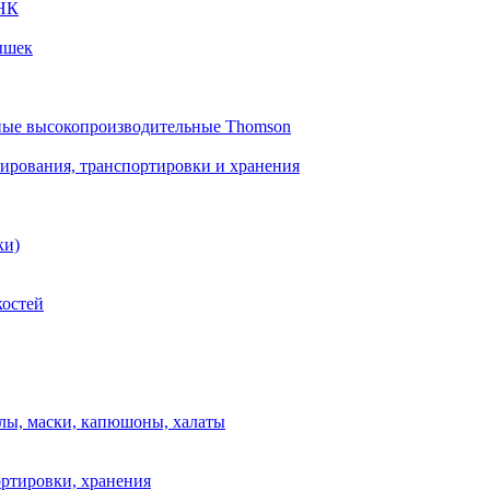
 НК
ышек
ные высокопроизводительные Thomson
вирования, транспортировки и хранения
ки)
костей
лы, маски, капюшоны, халаты
ортировки, хранения