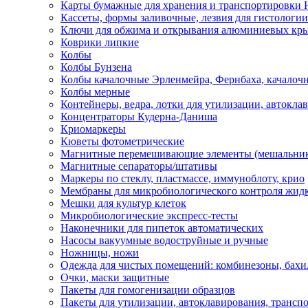
Карты бумажные для хранения и транспортировки
Кассеты, формы заливочные, лезвия для гистологии
Ключи для обжима и открывания алюминиевых кр
Коврики липкие
Колбы
Колбы Бунзена
Колбы качалочные Эрленмейра, Фернбаха, качалоч
Колбы мерные
Контейнеры, ведра, лотки для утилизации, автокла
Концентраторы Кудерна-Даниша
Криомаркеры
Кюветы фотометрические
Магнитные перемешивающие элементы (мешальни
Магнитные сепараторы/штативы
Маркеры по стеклу, пластмассе, иммуноблоту, крио
Мембраны для микробиологического контроля жид
Мешки для культур клеток
Микробиологические экспресс-тесты
Наконечники для пипеток автоматических
Насосы вакуумные водоструйные и ручные
Ножницы, ножи
Одежда для чистых помещений: комбинезоны, бахи
Очки, маски защитные
Пакеты для гомогенизации образцов
Пакеты для утилизации, автоклавирования, трансп