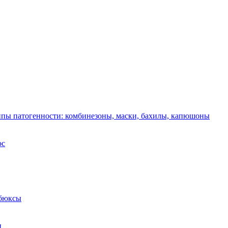
ппы патогенности: комбинезоны, маски, бахилы, капюшоны
ос
 бюксы
и