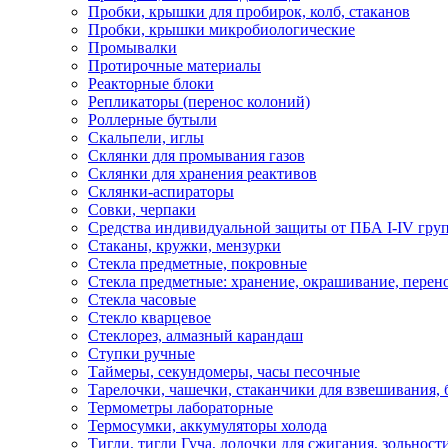
Пробки, крышки для пробирок, колб, стаканов
Пробки, крышки микробиологические
Промывалки
Протирочные материалы
Реакторные блоки
Репликаторы (перенос колоний)
Роллерные бутыли
Скальпели, иглы
Склянки для промывания газов
Склянки для хранения реактивов
Склянки-аспираторы
Совки, черпаки
Средства индивидуальной защиты от ПБА I-IV гру
Стаканы, кружки, мензурки
Стекла предметные, покровные
Стекла предметные: хранение, окрашивание, перен
Стекла часовые
Стекло кварцевое
Стеклорез, алмазный карандаш
Ступки ручные
Таймеры, секундомеры, часы песочные
Тарелочки, чашечки, стаканчики для взвешивания,
Термометры лабораторные
Термосумки, аккумуляторы холода
Тигли, тигли Гуча, лодочки для сжигания, зольност