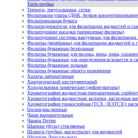
Титр-трубки
Треноги, треугольники, сетки
Фильтрация ультра (ДНК, белков концентрирование
Фильтровальная бумага
Фильтродержатели для фильтрации жидкостей и газ
Фильтрующие насадки (шприцевые фильтры)
Фильтрующие системы вакуумные для фильтрации 
Фильтры (мембраны) для фильтрации жидкостей и г
Фильтры бумажные беззольные
Фильтры бумажные для молока, вина, пива, сахар
Фильтры бумажные для определения всхожести и ск
Фильтры бумажные зольные
Фильтры бумажные общего назначения
Халаты лабораторные
Хирургический инструментарий
Холодильники химические (дефлегматоры)
Хроматография жидкостная препаративная: сорбен
Хроматография жидкостная: колонки, расходные м
Хроматография тонкослойная (ТСХ / ВЭТСХ): рас
Цилиндры мерные
Чаши выпарительные
Чашки Петри
Шарики (бусы) стеклянные
Шланги (трубки, магистрали) для жидкостей
Шпатели Дригальского