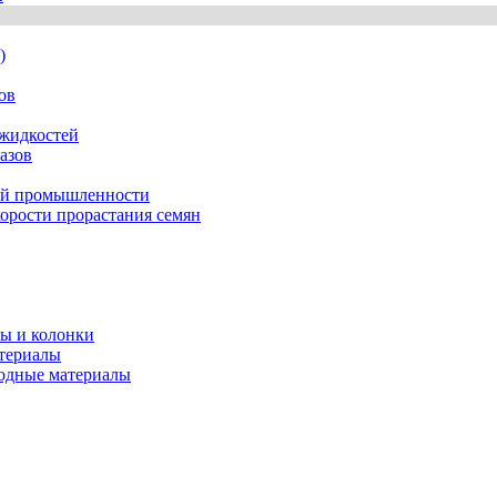
)
ов
жидкостей
азов
ной промышленности
орости прорастания семян
ты и колонки
атериалы
ходные материалы