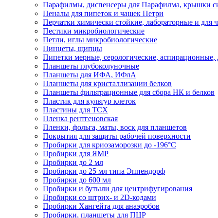
Парафилмы, диспенсеры для Парафилма, крышки с
Пеналы для пипеток и чашек Петри
Перчатки химически стойкие, лабораторные и для
Пестики микробиологические
Петли, иглы микробиологические
Пинцеты, щипцы
Пипетки мерные, серологические, аспирационные, д
Планшеты глубоколуночные
Планшеты для ИФА, ИФлА
Планшеты для кристаллизации белков
Планшеты фильтрационные для сбора НК и белков
Пластик для культур клеток
Пластины для ТСХ
Пленка рентгеновская
Пленки, фольга, маты, воск для планшетов
Покрытия для защиты рабочей поверхности
Пробирки для криозаморозки до -196°С
Пробирки для ЯМР
Пробирки до 2 мл
Пробирки до 25 мл типа Эппендорф
Пробирки до 600 мл
Пробирки и бутыли для центрифугирования
Пробирки со штрих- и 2D-кодами
Пробирки Хангейта для анаэробов
Пробирки, планшеты для ПЦР