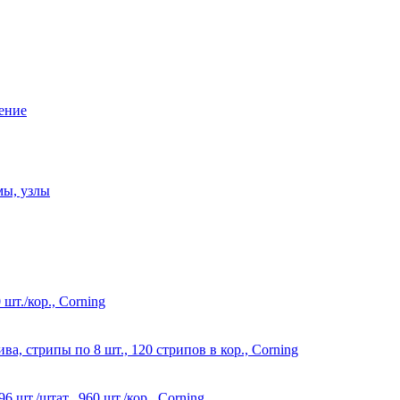
ение
мы, узлы
 шт./кор., Corning
ва, стрипы по 8 шт., 120 стрипов в кор., Corning
6 шт./штат., 960 шт./кор., Corning