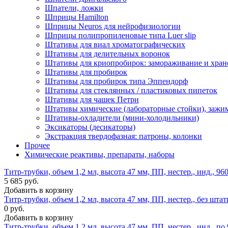
Шпатели, ложки
Шприцы Hamilton
Шприцы Neuros для нейрофизиологии
Шприцы полипропиленовые типа Luer slip
Штативы для виал хроматографических
Штативы для делительных воронок
Штативы для криопробирок: замораживание и хран
Штативы для пробирок
Штативы для пробирок типа Эппендорф
Штативы для стеклянных / пластиковых пипеток
Штативы для чашек Петри
Штативы химические (лабораторные стойки), зажи
Штативы-охладители (мини-холодильники)
Эксикаторы (десикаторы)
Экстракция твердофазная: патроны, колонки
Прочее
Химические реактивы, препараты, наборы
Титр-трубки, объем 1,2 мл, высота 47 мм, ПП, нестер., инд., 960
5 685 руб.
Добавить в корзину
Титр-трубки, объем 1,2 мл, высота 47 мм, ПП, нестер., без штати
0 руб.
Добавить в корзину
Титр-трубки, объем 1,2 мл, высота 47 мм, ПП, нестер., инд., по 9