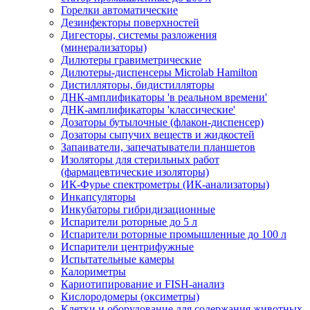
Горелки автоматические
Дезинфекторы поверхностей
Дигесторы, системы разложения
(минерализаторы)
Дилютеры гравиметрические
Дилютеры-диспенсеры Microlab Hamilton
Дистилляторы, бидистилляторы
ДНК-амплификаторы 'в реальном времени'
ДНК-амплификаторы 'классические'
Дозаторы бутылочные (флакон-диспенсер)
Дозаторы сыпучих веществ и жидкостей
Запаиватели, запечатыватели планшетов
Изоляторы для стерильных работ
(фармацевтические изоляторы)
ИК-Фурье спектрометры (ИК-анализаторы)
Инкапсуляторы
Инкубаторы гибридизационные
Испарители роторные до 5 л
Испарители роторные промышленные до 100 л
Испарители центрифужные
Испытательные камеры
Калориметры
Кариотипирование и FISH-анализ
Кислородомеры (оксиметры)
Клетки и оборудование для содержания животных