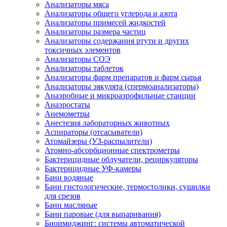
Анализаторы мяса
Анализаторы общего углерода и азота
Анализаторы примесей жидкостей
Анализаторы размера частиц
Анализаторы содержания ртути и других
токсичных элементов
Анализаторы СОЭ
Анализаторы таблеток
Анализаторы фарм препаратов и фарм сырья
Анализаторы эякулята (спермоанализаторы)
Анаэробные и микроаэрофильные станции
Анаэростаты
Анемометры
Анестезия лабораторных животных
Аспираторы (отсасыватели)
Атомайзеры (УЗ-распылители)
Атомно-абсорбционные спектрометры
Бактерицидные облучатели, рециркуляторы
Бактерицидные УФ-камеры
Бани водяные
Бани гистологические, термостолики, сушилки
для срезов
Бани масляные
Бани паровые (для выпаривания)
Биоимиджинг: системы автоматической