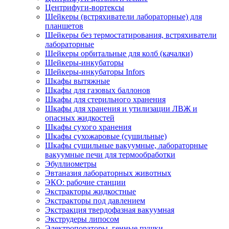
Центрифуги-вортексы
Шейкеры (встряхиватели лабораторные) для
планшетов
Шейкеры без термостатирования, встряхиватели
лабораторные
Шейкеры орбитальные для колб (качалки)
Шейкеры-инкубаторы
Шейкеры-инкубаторы Infors
Шкафы вытяжные
Шкафы для газовых баллонов
Шкафы для стерильного хранения
Шкафы для хранения и утилизации ЛВЖ и
опасных жидкостей
Шкафы сухого хранения
Шкафы сухожаровые (сушильные)
Шкафы сушильные вакуумные, лабораторные
вакуумные печи для термообработки
Эбуллиометры
Эвтаназия лабораторных животных
ЭКО: рабочие станции
Экстракторы жидкостные
Экстракторы под давлением
Экстракция твердофазная вакуумная
Экструдеры липосом
Электропораторы, генные пушки