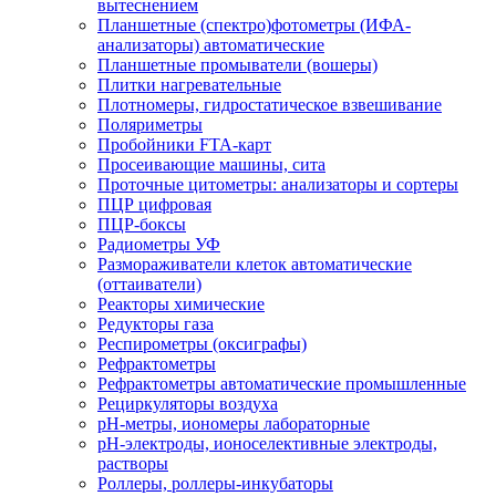
вытеснением
Планшетные (спектро)фотометры (ИФА-
анализаторы) автоматические
Планшетные промыватели (вошеры)
Плитки нагревательные
Плотномеры, гидростатическое взвешивание
Поляриметры
Пробойники FTA-карт
Просеивающие машины, сита
Проточные цитометры: анализаторы и сортеры
ПЦР цифровая
ПЦР-боксы
Радиометры УФ
Размораживатели клеток автоматические
(оттаиватели)
Реакторы химические
Редукторы газа
Респирометры (оксиграфы)
Рефрактометры
Рефрактометры автоматические промышленные
Рециркуляторы воздуха
рН-метры, иономеры лабораторные
рН-электроды, ионоселективные электроды,
растворы
Роллеры, роллеры-инкубаторы