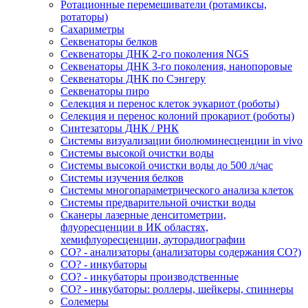
Ротационные перемешиватели (ротамиксы,
ротаторы)
Сахариметры
Секвенаторы белков
Секвенаторы ДНК 2-го поколения NGS
Секвенаторы ДНК 3-го поколения, нанопоровые
Секвенаторы ДНК по Сэнгеру
Секвенаторы пиро
Селекция и перенос клеток эукариот (роботы)
Селекция и перенос колоний прокариот (роботы)
Синтезаторы ДНК / РНК
Системы визуализации биолюминесценции in vivo
Системы высокой очистки воды
Системы высокой очистки воды до 500 л/час
Системы изучения белков
Системы многопараметрического анализа клеток
Системы предварительной очистки воды
Сканеры лазерные денситометрии,
флуоресценции в ИК областях,
хемифлуоресценции, ауторадиографии
СО? - анализаторы (анализаторы содержания СО?)
СО? - инкубаторы
СО? - инкубаторы производственные
СО? - инкубаторы: роллеры, шейкеры, спиннеры
Солемеры