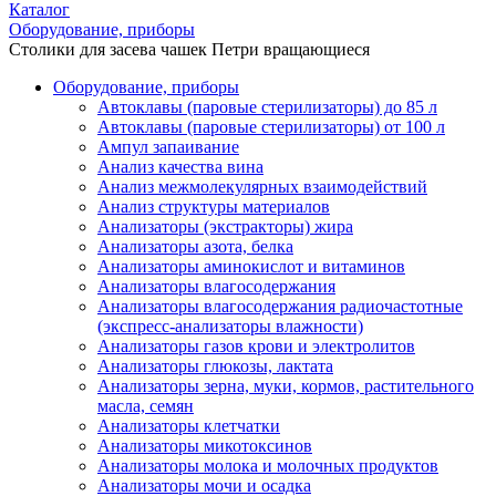
Каталог
Оборудование, приборы
Столики для засева чашек Петри вращающиеся
Оборудование, приборы
Автоклавы (паровые стерилизаторы) до 85 л
Автоклавы (паровые стерилизаторы) от 100 л
Ампул запаивание
Анализ качества вина
Анализ межмолекулярных взаимодействий
Анализ структуры материалов
Анализаторы (экстракторы) жира
Анализаторы азота, белка
Анализаторы аминокислот и витаминов
Анализаторы влагосодержания
Анализаторы влагосодержания радиочастотные
(экспресс-анализаторы влажности)
Анализаторы газов крови и электролитов
Анализаторы глюкозы, лактата
Анализаторы зерна, муки, кормов, растительного
масла, семян
Анализаторы клетчатки
Анализаторы микотоксинов
Анализаторы молока и молочных продуктов
Анализаторы мочи и осадка