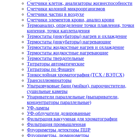
Счетчики клеток, анализаторы жизнеспособности
Счетчики колоний микроорганизмов
Счетчики частиц в воздухе
Счетчики элементов крови, анализ крови
Термоанализ, определение точки плавления, точки
кипения, точки каплепадения
Термостаты (инкубаторы) нагрев и охлаждение
Термостаты (инкубаторы) нагревающие
Термостаты жидкостные нагрев и охлаждение
Термостаты жидкостные нагревающие
Термостаты твердотельные
Титраторы автоматические
Титраторы по Фишеру
Тонкослойная хроматография (ТСХ / ВЭТСХ)
Трансиллюминаторы
Ультразвуковые бани (мойки), пароочистители,
сушильные камеры
Упариватели параллельные (выпариватели,
концентраторы параллельные)
УФ-лампы
УФ-облучатели дозированные
Фильтрация вакуумная для хроматографии
Фильтрация промышленная
Флуориметры детекторы ПЦР
Флуориметры, люминометры