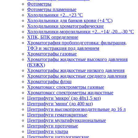
Фотометры
Фотометры пламенные
Холодильники +2...+23 °С
Холодильники для банков крови (+4 °С)
Холодильники хроматографические
Холодильники-морозильники +2...+14/ -20...-30 °C
ХПК, БПК определение
Хроматография пробоподготовка: фильтрация,
ТФЭ и экстракция под давлением
Хроматографы газовые
Хроматографы жидкостные высокого давления
(ВЭЖХ)
Хроматографы жидкостные низкого давления
Хроматографы жидкостные среднего давления
Хроматографы флэш
Хроматомасс спектрометры газовые
Хроматомасс спектрометры жидкостные
Центрифуги 'микро' (до 48x1,5 мл)
Центрифуги 'мини' (до 400 мл)
Центрифуги высокопроизводительные до 16 л
Центрифуги гематокритные
Центрифуги мультифункциональные
Центрифуги проточные
Центрифуги ультра
Центрифуги цитологические