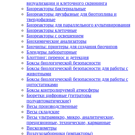
визуализации и клеточного скрининга
Биореакторы бактериальные
Биореакторы двухфазные для биотоплива и
твердофазные
Биореакторы для параллельного культивирования
Биореакторы клеточные
Биореакторы с освещением
Биохимические анализаторы
Биочипы: принтеры для создания биочипов
Блендеры лабораторные
Блоттинг: перенос и детекция
Боксы биологической безопасности
Боксы биологической безопасности для работы с
животными
Боксы биологической безопасности для работы с
цитостатиками
Боксы контролируемой атмосферы
Бюретки цифровые (титраторы
полуавтоматические)
Весы производственные
Весы складские
Весы ультрамикро, микро, аналитические,
прецизионные, технические, карманные
Вискозиметры
Воздухозаборники (импакторы)