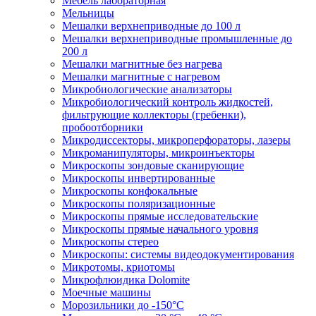
Мебель лабораторная
Мельницы
Мешалки верхнеприводные до 100 л
Мешалки верхнеприводные промышленные до
200 л
Мешалки магнитные без нагрева
Мешалки магнитные с нагревом
Микробиологические анализаторы
Микробиологический контроль жидкостей,
фильтрующие коллекторы (гребенки),
пробоотборники
Микродиссекторы, микроперфораторы, лазеры
Микроманипуляторы, микроинъекторы
Микроскопы зондовые сканирующие
Микроскопы инвертированные
Микроскопы конфокальные
Микроскопы поляризационные
Микроскопы прямые исследовательские
Микроскопы прямые начального уровня
Микроскопы стерео
Микроскопы: системы видеодокументирования
Микротомы, криотомы
Микрофлюидика Dolomite
Моечные машины
Морозильники до -150°С