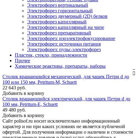
Электрофорез вертикальный
Электрофорез горизонтальный
Электрофорез двумерный (2D) белков
Электрофорез капиллярный
Электрофорез капиллярный на чипе
Электрофорез препаративный
Электрофорез: изоэлектрофокусирование
Электрофорез: источники питания
Электрофорез: пульс-электрофорез
Пластик, стекло, принадлежности
Прочее
Химические реактивы, препараты, наборы
Столик вращающийся механический, для чашек Петри d до
100 или 150 мм, Petritum-M, Schuett
22 643 руб.
Добавить в корзину
Столик вращающийся электрический, для чашек Петри d до
100 мм, Petritum-E, Schuett
49 480 руб.
Добавить в корзину
Сайт polisof.ru носит исключительно информационный
характер и ни при каких условиях не является публичной
офертой. Для получения информации о наличии и стоимости
представленных товаров и (или) услуг обращайтесь к