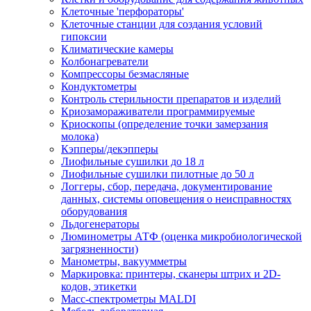
Клеточные 'перфораторы'
Клеточные станции для создания условий
гипоксии
Климатические камеры
Колбонагреватели
Компрессоры безмасляные
Кондуктометры
Контроль стерильности препаратов и изделий
Криозамораживатели программируемые
Криоскопы (определение точки замерзания
молока)
Кэпперы/декэпперы
Лиофильные сушилки до 18 л
Лиофильные сушилки пилотные до 50 л
Логгеры, сбор, передача, документирование
данных, системы оповещения о неисправностях
оборудования
Льдогенераторы
Люминометры АТФ (оценка микробиологической
загрязненности)
Манометры, вакуумметры
Маркировка: принтеры, сканеры штрих и 2D-
кодов, этикетки
Масс-спектрометры MALDI