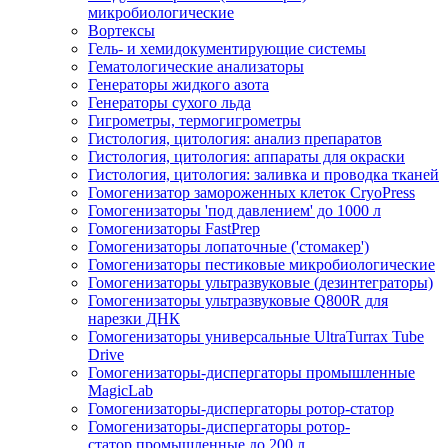
микробиологические
Вортексы
Гель- и хемидокументирующие системы
Гематологические анализаторы
Генераторы жидкого азота
Генераторы сухого льда
Гигрометры, термогигрометры
Гистология, цитология: анализ препаратов
Гистология, цитология: аппараты для окраски
Гистология, цитология: заливка и проводка тканей
Гомогенизатор замороженных клеток CryoPress
Гомогенизаторы 'под давлением' до 1000 л
Гомогенизаторы FastPrep
Гомогенизаторы лопаточные ('стомакер')
Гомогенизаторы пестиковые микробиологические
Гомогенизаторы ультразвуковые (дезинтеграторы)
Гомогенизаторы ультразвуковые Q800R для
нарезки ДНК
Гомогенизаторы универсальные UltraTurrax Tube
Drive
Гомогенизаторы-диспергаторы промышленные
MagicLab
Гомогенизаторы-диспергаторы ротор-статор
Гомогенизаторы-диспергаторы ротор-
статор промышленные до 200 л