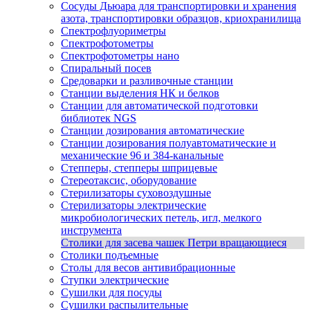
Сосуды Дьюара для транспортировки и хранения
азота, транспортировки образцов, криохранилища
Спектрофлуориметры
Спектрофотометры
Спектрофотометры нано
Спиральный посев
Средоварки и разливочные станции
Станции выделения НК и белков
Станции для автоматической подготовки
библиотек NGS
Станции дозирования автоматические
Станции дозирования полуавтоматические и
механические 96 и 384-канальные
Степперы, степперы шприцевые
Стереотаксис, оборудование
Стерилизаторы суховоздушные
Стерилизаторы электрические
микробиологических петель, игл, мелкого
инструмента
Столики для засева чашек Петри вращающиеся
Столики подъемные
Столы для весов антивибрационные
Ступки электрические
Сушилки для посуды
Сушилки распылительные