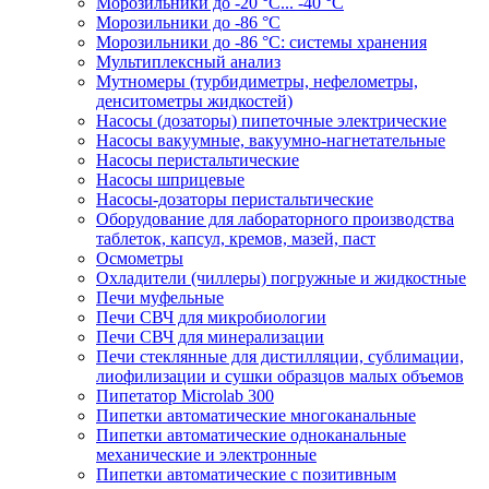
Морозильники до -20 °C... -40 °C
Морозильники до -86 °C
Морозильники до -86 °C: системы хранения
Мультиплексный анализ
Мутномеры (турбидиметры, нефелометры,
денситометры жидкостей)
Насосы (дозаторы) пипеточные электрические
Насосы вакуумные, вакуумно-нагнетательные
Насосы перистальтические
Насосы шприцевые
Насосы-дозаторы перистальтические
Оборудование для лабораторного производства
таблеток, капсул, кремов, мазей, паст
Осмометры
Охладители (чиллеры) погружные и жидкостные
Печи муфельные
Печи СВЧ для микробиологии
Печи СВЧ для минерализации
Печи стеклянные для дистилляции, сублимации,
лиофилизации и сушки образцов малых объемов
Пипетатор Microlab 300
Пипетки автоматические многоканальные
Пипетки автоматические одноканальные
механические и электронные
Пипетки автоматические с позитивным