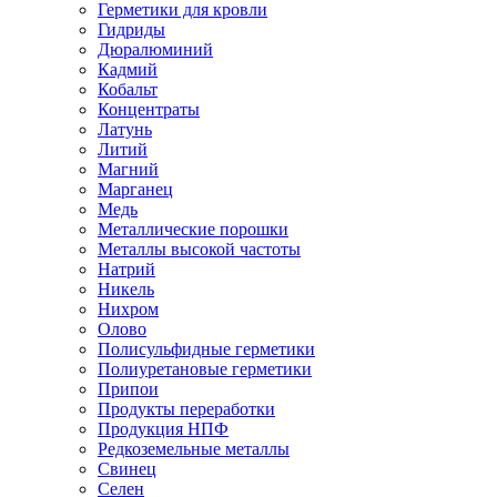
Герметики для кровли
Гидриды
Дюралюминий
Кадмий
Кобальт
Концентраты
Латунь
Литий
Магний
Марганец
Медь
Металлические порошки
Металлы высокой частоты
Натрий
Никель
Нихром
Олово
Полисульфидные герметики
Полиуретановые герметики
Припои
Продукты переработки
Продукция НПФ
Редкоземельные металлы
Свинец
Селен