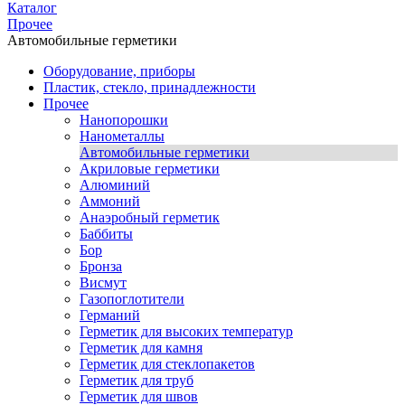
Каталог
Прочее
Автомобильные герметики
Оборудование, приборы
Пластик, стекло, принадлежности
Прочее
Нанопорошки
Нанометаллы
Автомобильные герметики
Акриловые герметики
Алюминий
Аммоний
Анаэробный герметик
Баббиты
Бор
Бронза
Висмут
Газопоглотители
Германий
Герметик для высоких температур
Герметик для камня
Герметик для стеклопакетов
Герметик для труб
Герметик для швов