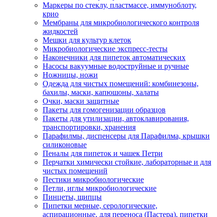
Маркеры по стеклу, пластмассе, иммуноблоту,
крио
Мембраны для микробиологического контроля
жидкостей
Мешки для культур клеток
Микробиологические экспресс-тесты
Наконечники для пипеток автоматических
Насосы вакуумные водоструйные и ручные
Ножницы, ножи
Одежда для чистых помещений: комбинезоны,
бахилы, маски, капюшоны, халаты
Очки, маски защитные
Пакеты для гомогенизации образцов
Пакеты для утилизации, автоклавирования,
транспортировки, хранения
Парафилмы, диспенсеры для Парафилма, крышки
силиконовые
Пеналы для пипеток и чашек Петри
Перчатки химически стойкие, лабораторные и для
чистых помещений
Пестики микробиологические
Петли, иглы микробиологические
Пинцеты, щипцы
Пипетки мерные, серологические,
аспирационные, для переноса (Пастера), пипетки