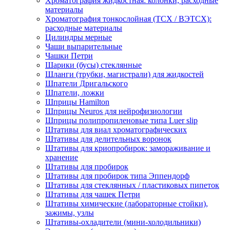
Хроматография жидкостная: колонки, расходные
материалы
Хроматография тонкослойная (ТСХ / ВЭТСХ):
расходные материалы
Цилиндры мерные
Чаши выпарительные
Чашки Петри
Шарики (бусы) стеклянные
Шланги (трубки, магистрали) для жидкостей
Шпатели Дригальского
Шпатели, ложки
Шприцы Hamilton
Шприцы Neuros для нейрофизиологии
Шприцы полипропиленовые типа Luer slip
Штативы для виал хроматографических
Штативы для делительных воронок
Штативы для криопробирок: замораживание и
хранение
Штативы для пробирок
Штативы для пробирок типа Эппендорф
Штативы для стеклянных / пластиковых пипеток
Штативы для чашек Петри
Штативы химические (лабораторные стойки),
зажимы, узлы
Штативы-охладители (мини-холодильники)