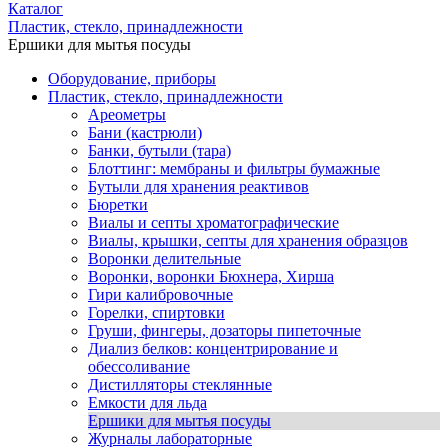
Каталог
Пластик, стекло, принадлежности
Ершики для мытья посуды
Оборудование, приборы
Пластик, стекло, принадлежности
Ареометры
Бани (кастрюли)
Банки, бутыли (тара)
Блоттинг: мембраны и фильтры бумажные
Бутыли для хранения реактивов
Бюретки
Виалы и септы хроматографические
Виалы, крышки, септы для хранения образцов
Воронки делительные
Воронки, воронки Бюхнера, Хирша
Гири калибровочные
Горелки, спиртовки
Груши, фингеры, дозаторы пипеточные
Диализ белков: концентрирование и
обессоливание
Дистилляторы стеклянные
Емкости для льда
Ершики для мытья посуды
Журналы лабораторные