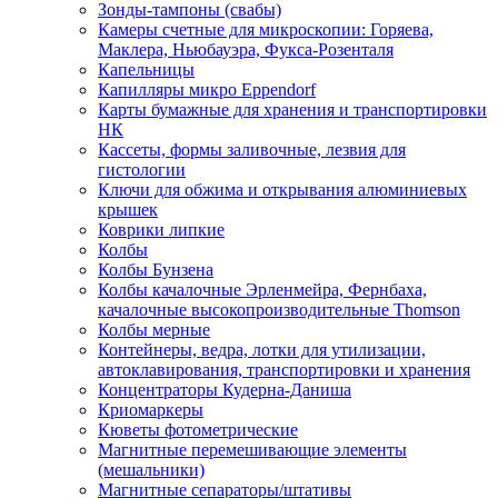
Зонды-тампоны (свабы)
Камеры счетные для микроскопии: Горяева,
Маклера, Ньюбауэра, Фукса-Розенталя
Капельницы
Капилляры микро Eppendorf
Карты бумажные для хранения и транспортировки
НК
Кассеты, формы заливочные, лезвия для
гистологии
Ключи для обжима и открывания алюминиевых
крышек
Коврики липкие
Колбы
Колбы Бунзена
Колбы качалочные Эрленмейра, Фернбаха,
качалочные высокопроизводительные Thomson
Колбы мерные
Контейнеры, ведра, лотки для утилизации,
автоклавирования, транспортировки и хранения
Концентраторы Кудерна-Даниша
Криомаркеры
Кюветы фотометрические
Магнитные перемешивающие элементы
(мешальники)
Магнитные сепараторы/штативы