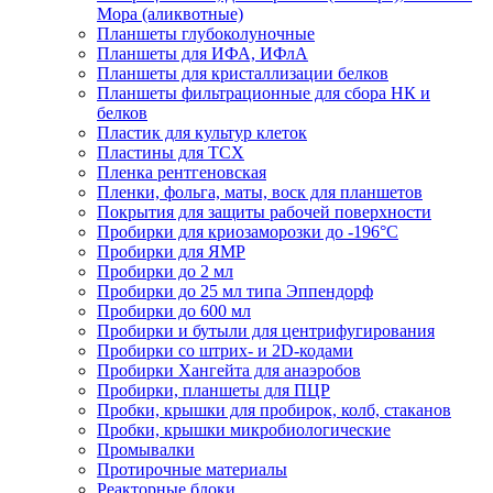
Мора (аликвотные)
Планшеты глубоколуночные
Планшеты для ИФА, ИФлА
Планшеты для кристаллизации белков
Планшеты фильтрационные для сбора НК и
белков
Пластик для культур клеток
Пластины для ТСХ
Пленка рентгеновская
Пленки, фольга, маты, воск для планшетов
Покрытия для защиты рабочей поверхности
Пробирки для криозаморозки до -196°С
Пробирки для ЯМР
Пробирки до 2 мл
Пробирки до 25 мл типа Эппендорф
Пробирки до 600 мл
Пробирки и бутыли для центрифугирования
Пробирки со штрих- и 2D-кодами
Пробирки Хангейта для анаэробов
Пробирки, планшеты для ПЦР
Пробки, крышки для пробирок, колб, стаканов
Пробки, крышки микробиологические
Промывалки
Протирочные материалы
Реакторные блоки