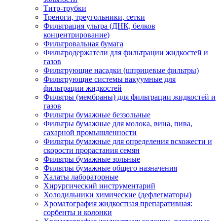
Титр-трубки
Треноги, треугольники, сетки
Фильтрация ультра (ДНК, белков
концентрирование)
Фильтровальная бумага
Фильтродержатели для фильтрации жидкостей и
газов
Фильтрующие насадки (шприцевые фильтры)
Фильтрующие системы вакуумные для
фильтрации жидкостей
Фильтры (мембраны) для фильтрации жидкостей и
газов
Фильтры бумажные беззольные
Фильтры бумажные для молока, вина, пива,
сахарной промышленности
Фильтры бумажные для определения всхожести и
скорости прорастания семян
Фильтры бумажные зольные
Фильтры бумажные общего назначения
Халаты лабораторные
Хирургический инструментарий
Холодильники химические (дефлегматоры)
Хроматография жидкостная препаративная:
сорбенты и колонки