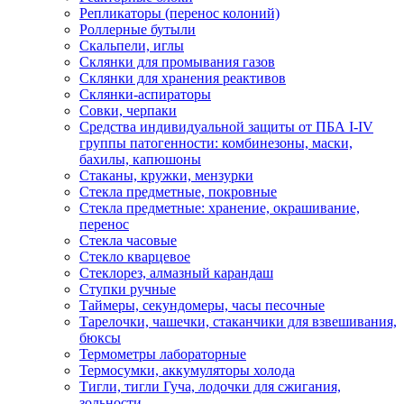
Репликаторы (перенос колоний)
Роллерные бутыли
Скальпели, иглы
Склянки для промывания газов
Склянки для хранения реактивов
Склянки-аспираторы
Совки, черпаки
Средства индивидуальной защиты от ПБА I-IV
группы патогенности: комбинезоны, маски,
бахилы, капюшоны
Стаканы, кружки, мензурки
Стекла предметные, покровные
Стекла предметные: хранение, окрашивание,
перенос
Стекла часовые
Стекло кварцевое
Стеклорез, алмазный карандаш
Ступки ручные
Таймеры, секундомеры, часы песочные
Тарелочки, чашечки, стаканчики для взвешивания,
бюксы
Термометры лабораторные
Термосумки, аккумуляторы холода
Тигли, тигли Гуча, лодочки для сжигания,
зольности