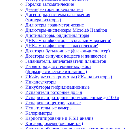
Горелки автоматические
Дезинфекторы поверхностей
Дигесторы, системы разложения
(минерализаторы)
Дилютеры гравиметрические
Дилютеры-диспенсеры Microlab Hamilton
Дистилляторы, бидистилляторы
ДНК-амплификаторы 'в реальном времени'
ДНК-амплификаторы 'классические'
Дозаторы бутылочные (флакон-диспенсер)
Дозаторы сыпучих веществ и жидкостей
Запаиватели, запечатыватели планшетов
Изоляторы для стерильных работ
(фармацевтические изоляторы)
ИК-Фурье спектрометры (ИК-анализаторы)
Инкапсуляторы
Инкубаторы гибридизационные
Испарители роторные до 5 л
Испарители роторные промышленные до 100 л
Испарители центрифужные
Испытательные камеры
Калориметры
Кариотипирование и FISH-анализ
Кислородомеры (оксиметры)
Клетки и оборудование для содержания животных