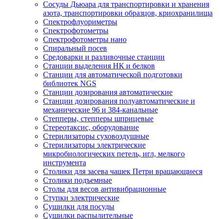
Сосуды Дьюара для транспортировки и хранения
азота, транспортировки образцов, криохранилища
Спектрофлуориметры
Спектрофотометры
Спектрофотометры нано
Спиральный посев
Средоварки и разливочные станции
Станции выделения НК и белков
Станции для автоматической подготовки
библиотек NGS
Станции дозирования автоматические
Станции дозирования полуавтоматические и
механические 96 и 384-канальные
Степперы, степперы шприцевые
Стереотаксис, оборудование
Стерилизаторы суховоздушные
Стерилизаторы электрические
микробиологических петель, игл, мелкого
инструмента
Столики для засева чашек Петри вращающиеся
Столики подъемные
Столы для весов антивибрационные
Ступки электрические
Сушилки для посуды
Сушилки распылительные