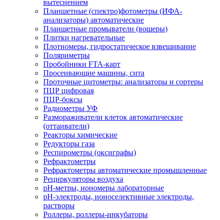
вытеснением
Планшетные (спектро)фотометры (ИФА-
анализаторы) автоматические
Планшетные промыватели (вошеры)
Плитки нагревательные
Плотномеры, гидростатическое взвешивание
Поляриметры
Пробойники FTA-карт
Просеивающие машины, сита
Проточные цитометры: анализаторы и сортеры
ПЦР цифровая
ПЦР-боксы
Радиометры УФ
Размораживатели клеток автоматические
(оттаиватели)
Реакторы химические
Редукторы газа
Респирометры (оксиграфы)
Рефрактометры
Рефрактометры автоматические промышленные
Рециркуляторы воздуха
рН-метры, иономеры лабораторные
рН-электроды, ионоселективные электроды,
растворы
Роллеры, роллеры-инкубаторы