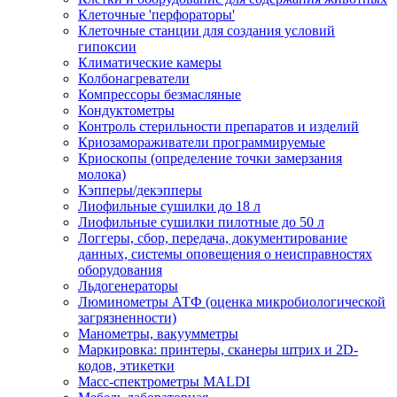
Клеточные 'перфораторы'
Клеточные станции для создания условий
гипоксии
Климатические камеры
Колбонагреватели
Компрессоры безмасляные
Кондуктометры
Контроль стерильности препаратов и изделий
Криозамораживатели программируемые
Криоскопы (определение точки замерзания
молока)
Кэпперы/декэпперы
Лиофильные сушилки до 18 л
Лиофильные сушилки пилотные до 50 л
Логгеры, сбор, передача, документирование
данных, системы оповещения о неисправностях
оборудования
Льдогенераторы
Люминометры АТФ (оценка микробиологической
загрязненности)
Манометры, вакуумметры
Маркировка: принтеры, сканеры штрих и 2D-
кодов, этикетки
Масс-спектрометры MALDI