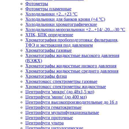
Фотометры
Фотометры пламенные
Холодильники +2...+23 °С
Холодильники для банков крови (+4 °С)
Холодильники хроматографические
Холодильники-морозильники +2...+14/ -20...-30 °C
ХПК, БПК определение
Хроматография пробоподготовка: фильтрация,
ТФЭ и экстракция под давлением
Хроматографы газовые
Хроматографы жидкостные высокого давления
(ВЭЖХ)
Хроматографы жидкостные низкого давления
Хроматографы жидкостные среднего давления
Хроматографы флэш
Хроматомасс спектрометры газовые
Хроматомасс спектрометры жидкостные
Центрифуги 'микро' (до 48x1,5 мл)
Центрифуги 'мини' (до 400 мл)
Центрифуги высокопроизводительные до 16 л
Центрифуги гематокритные
Центрифуги мультифункциональные
Центрифуги проточные
Центрифуги ультра
Центрифуги цитологические