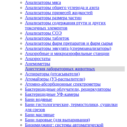
Анализаторы мяса
Анализаторы общего углерода и азота
Анализаторы примесей жидкостей
Анализаторы размера частиц
Анализаторы содержания ртути и других
токсичных элементов
Анализаторы СОЭ
Анализаторы таблеток
Анализаторы фарм препаратов и фарм сырья
Анализаторы эякулята (спермоанализаторы)
Анаэробные и микроаэрофильные станции
Анаэростаты
Анемометры
Анестезия лабораторных животных
Аспираторы (отсасыватели)
Атомайзеры (УЗ-распылители)
Атомно-абсорбционные спектрометры
Бактерицидные облучатели, рециркуляторы
Бактерицидные УФ-камеры
Бани водяные
Бани гистологические, термостолики, сушилки
для срезов
Бани масляные
Бани паровые (для выпаривания)
Биоимиджинг: системы автоматической