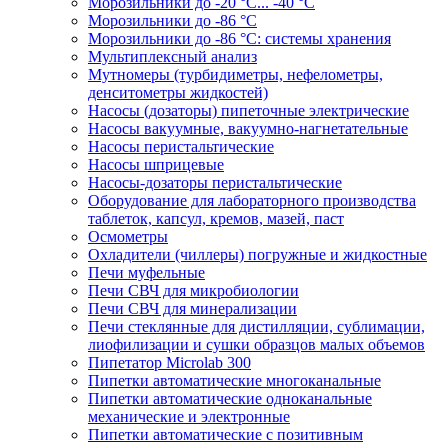
Морозильники до -20 °C... -40 °C
Морозильники до -86 °C
Морозильники до -86 °C: системы хранения
Мультиплексный анализ
Мутномеры (турбидиметры, нефелометры,
денситометры жидкостей)
Насосы (дозаторы) пипеточные электрические
Насосы вакуумные, вакуумно-нагнетательные
Насосы перистальтические
Насосы шприцевые
Насосы-дозаторы перистальтические
Оборудование для лабораторного производства
таблеток, капсул, кремов, мазей, паст
Осмометры
Охладители (чиллеры) погружные и жидкостные
Печи муфельные
Печи СВЧ для микробиологии
Печи СВЧ для минерализации
Печи стеклянные для дистилляции, сублимации,
лиофилизации и сушки образцов малых объемов
Пипетатор Microlab 300
Пипетки автоматические многоканальные
Пипетки автоматические одноканальные
механические и электронные
Пипетки автоматические с позитивным