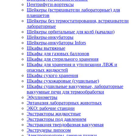
Центрифуги-вортексы
Шейкеры (встряхиватели лабораторные) для
планшетов
Шейкеры без термостатирования, встряхиватели
лабораторные
Шейкеры орбитальные для колб (качалки)
Шейкеры-инкубаторы
Шейкеры-инкубаторы Infors
Шкафы вытяжные
Шкафы для газовых баллонов
Шкафы для стерильного хранения
Шкафы для хранения и утилизации ЛВЖ и
опасных жидкостей
Шкафы сухого хранения
Шкафы сухожаровые (сушильные)
Шкафы сушильные вакуумные, лабораторные
вакуумные печи для термообработки
Эбуллиометры
Эвтаназия лабораторных животных
ЭКО: рабочие станции
Экстракторы жидкостные
Экстракторы под давлением
Экстракция твердофазная вакуумная
Экструдеры липосом
Электропораторы, генные пушки