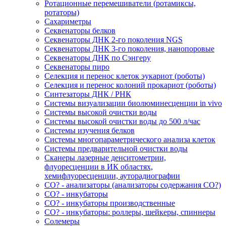
Ротационные перемешиватели (ротамиксы,
ротаторы)
Сахариметры
Секвенаторы белков
Секвенаторы ДНК 2-го поколения NGS
Секвенаторы ДНК 3-го поколения, нанопоровые
Секвенаторы ДНК по Сэнгеру
Секвенаторы пиро
Селекция и перенос клеток эукариот (роботы)
Селекция и перенос колоний прокариот (роботы)
Синтезаторы ДНК / РНК
Системы визуализации биолюминесценции in vivo
Системы высокой очистки воды
Системы высокой очистки воды до 500 л/час
Системы изучения белков
Системы многопараметрического анализа клеток
Системы предварительной очистки воды
Сканеры лазерные денситометрии,
флуоресценции в ИК областях,
хемифлуоресценции, ауторадиографии
СО? - анализаторы (анализаторы содержания СО?)
СО? - инкубаторы
СО? - инкубаторы производственные
СО? - инкубаторы: роллеры, шейкеры, спиннеры
Солемеры