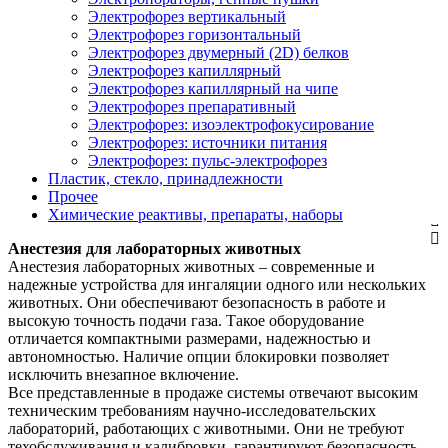
Электрофорез вертикальный
Электрофорез горизонтальный
Электрофорез двумерный (2D) белков
Электрофорез капиллярный
Электрофорез капиллярный на чипе
Электрофорез препаративный
Электрофорез: изоэлектрофокусирование
Электрофорез: источники питания
Электрофорез: пульс-электрофорез
Пластик, стекло, принадлежности
Прочее
Химические реактивы, препараты, наборы
Анестезия для лабораторных животных
Анестезия лабораторных животных – современные и
надежные устройства для ингаляции одного или нескольких
животных. Они обеспечивают безопасность в работе и
высокую точность подачи газа. Такое оборудование
отличается компактными размерами, надежностью и
автономностью. Наличие опции блокировки позволяет
исключить внезапное включение.
Все представленные в продаже системы отвечают высоким
техническим требованиям научно-исследовательских
лабораторий, работающих с животными. Они не требуют
техобслуживания и калибровки, гарантируют безопасность