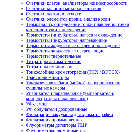
Счетчики клеток, анализаторы жизнеспособности
Счетчики колоний микроорганизмов
Счетчики частиц в воздухе
Счетчики элементов крови, анализ крови
Термоанализ, определение точки плавления, точки
кипения, точки каплепадения
Термостаты (инкубаторы) нагрев и охлаждение
Термостаты (инкубаторы) нагревающие
Термостаты жидкостные нагрев и охлаждение
Термостаты жидкостные нагревающие
Термостаты твердотельные
Титраторы автоматические
Титраторы по Фишеру
Тонкослойная хроматография (ТСХ / ВЭТСХ)
Трансиллюминаторы
Ультразвуковые бани (мойки), пароочистители,
сушильные камеры
Упариватели параллельные (выпариватели,
концентраторы параллельные)
УФ-лампы
УФ-облучатели дозированные
Фильтрация вакуумная для хроматографии
Фильтрация промышленная
Флуориметры детекторы ПЦР
Флуориметры, люминометры