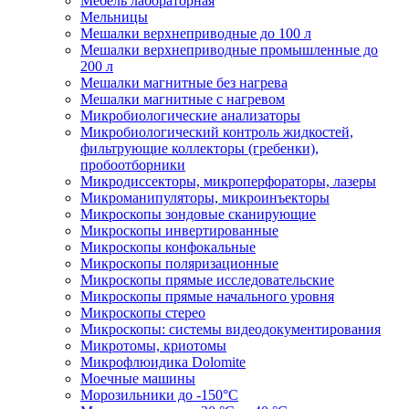
Мебель лабораторная
Мельницы
Мешалки верхнеприводные до 100 л
Мешалки верхнеприводные промышленные до
200 л
Мешалки магнитные без нагрева
Мешалки магнитные с нагревом
Микробиологические анализаторы
Микробиологический контроль жидкостей,
фильтрующие коллекторы (гребенки),
пробоотборники
Микродиссекторы, микроперфораторы, лазеры
Микроманипуляторы, микроинъекторы
Микроскопы зондовые сканирующие
Микроскопы инвертированные
Микроскопы конфокальные
Микроскопы поляризационные
Микроскопы прямые исследовательские
Микроскопы прямые начального уровня
Микроскопы стерео
Микроскопы: системы видеодокументирования
Микротомы, криотомы
Микрофлюидика Dolomite
Моечные машины
Морозильники до -150°С