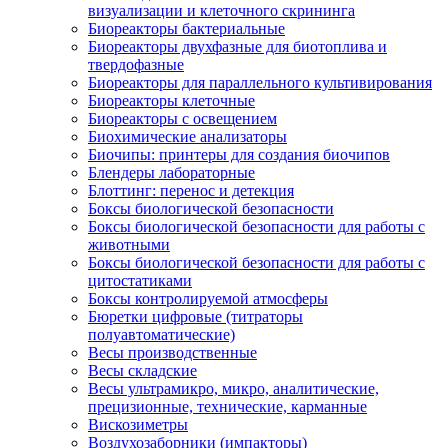
визуализации и клеточного скрининга
Биореакторы бактериальные
Биореакторы двухфазные для биотоплива и
твердофазные
Биореакторы для параллельного культивирования
Биореакторы клеточные
Биореакторы с освещением
Биохимические анализаторы
Биочипы: принтеры для создания биочипов
Блендеры лабораторные
Блоттинг: перенос и детекция
Боксы биологической безопасности
Боксы биологической безопасности для работы с
животными
Боксы биологической безопасности для работы с
цитостатиками
Боксы контролируемой атмосферы
Бюретки цифровые (титраторы
полуавтоматические)
Весы производственные
Весы складские
Весы ультрамикро, микро, аналитические,
прецизионные, технические, карманные
Вискозиметры
Воздухозаборники (импакторы)