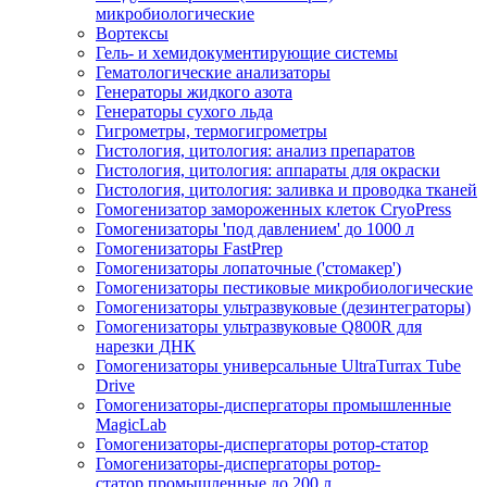
микробиологические
Вортексы
Гель- и хемидокументирующие системы
Гематологические анализаторы
Генераторы жидкого азота
Генераторы сухого льда
Гигрометры, термогигрометры
Гистология, цитология: анализ препаратов
Гистология, цитология: аппараты для окраски
Гистология, цитология: заливка и проводка тканей
Гомогенизатор замороженных клеток CryoPress
Гомогенизаторы 'под давлением' до 1000 л
Гомогенизаторы FastPrep
Гомогенизаторы лопаточные ('стомакер')
Гомогенизаторы пестиковые микробиологические
Гомогенизаторы ультразвуковые (дезинтеграторы)
Гомогенизаторы ультразвуковые Q800R для
нарезки ДНК
Гомогенизаторы универсальные UltraTurrax Tube
Drive
Гомогенизаторы-диспергаторы промышленные
MagicLab
Гомогенизаторы-диспергаторы ротор-статор
Гомогенизаторы-диспергаторы ротор-
статор промышленные до 200 л