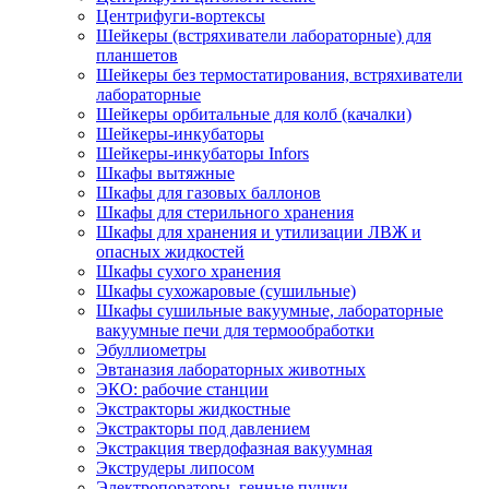
Центрифуги-вортексы
Шейкеры (встряхиватели лабораторные) для
планшетов
Шейкеры без термостатирования, встряхиватели
лабораторные
Шейкеры орбитальные для колб (качалки)
Шейкеры-инкубаторы
Шейкеры-инкубаторы Infors
Шкафы вытяжные
Шкафы для газовых баллонов
Шкафы для стерильного хранения
Шкафы для хранения и утилизации ЛВЖ и
опасных жидкостей
Шкафы сухого хранения
Шкафы сухожаровые (сушильные)
Шкафы сушильные вакуумные, лабораторные
вакуумные печи для термообработки
Эбуллиометры
Эвтаназия лабораторных животных
ЭКО: рабочие станции
Экстракторы жидкостные
Экстракторы под давлением
Экстракция твердофазная вакуумная
Экструдеры липосом
Электропораторы, генные пушки