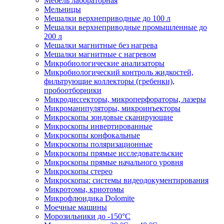
Мебель лабораторная
Мельницы
Мешалки верхнеприводные до 100 л
Мешалки верхнеприводные промышленные до
200 л
Мешалки магнитные без нагрева
Мешалки магнитные с нагревом
Микробиологические анализаторы
Микробиологический контроль жидкостей,
фильтрующие коллекторы (гребенки),
пробоотборники
Микродиссекторы, микроперфораторы, лазеры
Микроманипуляторы, микроинъекторы
Микроскопы зондовые сканирующие
Микроскопы инвертированные
Микроскопы конфокальные
Микроскопы поляризационные
Микроскопы прямые исследовательские
Микроскопы прямые начального уровня
Микроскопы стерео
Микроскопы: системы видеодокументирования
Микротомы, криотомы
Микрофлюидика Dolomite
Моечные машины
Морозильники до -150°С