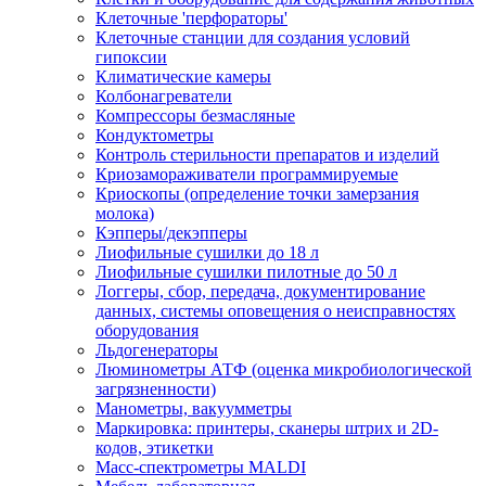
Клеточные 'перфораторы'
Клеточные станции для создания условий
гипоксии
Климатические камеры
Колбонагреватели
Компрессоры безмасляные
Кондуктометры
Контроль стерильности препаратов и изделий
Криозамораживатели программируемые
Криоскопы (определение точки замерзания
молока)
Кэпперы/декэпперы
Лиофильные сушилки до 18 л
Лиофильные сушилки пилотные до 50 л
Логгеры, сбор, передача, документирование
данных, системы оповещения о неисправностях
оборудования
Льдогенераторы
Люминометры АТФ (оценка микробиологической
загрязненности)
Манометры, вакуумметры
Маркировка: принтеры, сканеры штрих и 2D-
кодов, этикетки
Масс-спектрометры MALDI