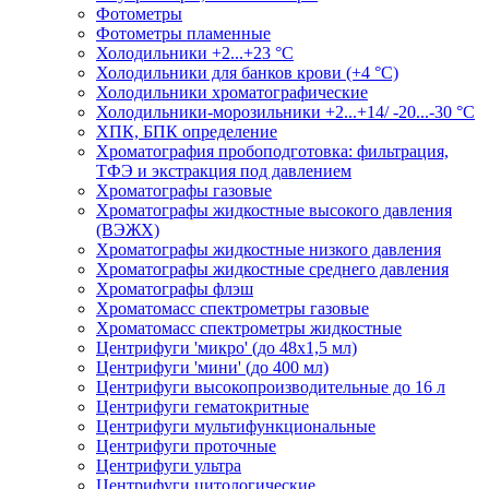
Фотометры
Фотометры пламенные
Холодильники +2...+23 °С
Холодильники для банков крови (+4 °С)
Холодильники хроматографические
Холодильники-морозильники +2...+14/ -20...-30 °C
ХПК, БПК определение
Хроматография пробоподготовка: фильтрация,
ТФЭ и экстракция под давлением
Хроматографы газовые
Хроматографы жидкостные высокого давления
(ВЭЖХ)
Хроматографы жидкостные низкого давления
Хроматографы жидкостные среднего давления
Хроматографы флэш
Хроматомасс спектрометры газовые
Хроматомасс спектрометры жидкостные
Центрифуги 'микро' (до 48x1,5 мл)
Центрифуги 'мини' (до 400 мл)
Центрифуги высокопроизводительные до 16 л
Центрифуги гематокритные
Центрифуги мультифункциональные
Центрифуги проточные
Центрифуги ультра
Центрифуги цитологические