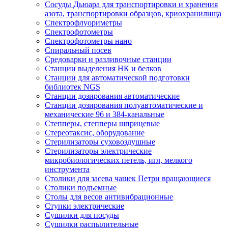
Сосуды Дьюара для транспортировки и хранения
азота, транспортировки образцов, криохранилища
Спектрофлуориметры
Спектрофотометры
Спектрофотометры нано
Спиральный посев
Средоварки и разливочные станции
Станции выделения НК и белков
Станции для автоматической подготовки
библиотек NGS
Станции дозирования автоматические
Станции дозирования полуавтоматические и
механические 96 и 384-канальные
Степперы, степперы шприцевые
Стереотаксис, оборудование
Стерилизаторы суховоздушные
Стерилизаторы электрические
микробиологических петель, игл, мелкого
инструмента
Столики для засева чашек Петри вращающиеся
Столики подъемные
Столы для весов антивибрационные
Ступки электрические
Сушилки для посуды
Сушилки распылительные