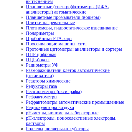
вытеснением
Планшетные (спектро)фотометры (ИФА-
анализаторы) автоматические
Планшетные промыватели (вошеры)
Плитки нагревательные
Плотномеры, гидростатическое взвешивание
Поляриметры
Пробойники FTA-карт
Просеивающие машины, сита
Проточные цитометры: анализаторы и сортеры
ПЦР цифровая
ПЦР-боксы
Радиометры УФ
Размораживатели клеток автоматические
(оттаиватели)
Реакторы химические
Редукторы газа
Респирометры (оксиграфы)
Рефрактометры
Рефрактометры автоматические промышленные
Рециркуляторы воздуха
рН-метры, иономеры лабораторные
рН-электроды, ионоселективные электроды,
растворы
Роллеры, роллеры-инкубаторы