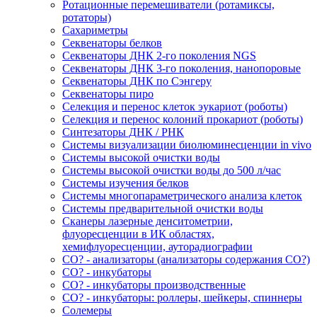
Ротационные перемешиватели (ротамиксы,
ротаторы)
Сахариметры
Секвенаторы белков
Секвенаторы ДНК 2-го поколения NGS
Секвенаторы ДНК 3-го поколения, нанопоровые
Секвенаторы ДНК по Сэнгеру
Секвенаторы пиро
Селекция и перенос клеток эукариот (роботы)
Селекция и перенос колоний прокариот (роботы)
Синтезаторы ДНК / РНК
Системы визуализации биолюминесценции in vivo
Системы высокой очистки воды
Системы высокой очистки воды до 500 л/час
Системы изучения белков
Системы многопараметрического анализа клеток
Системы предварительной очистки воды
Сканеры лазерные денситометрии,
флуоресценции в ИК областях,
хемифлуоресценции, ауторадиографии
СО? - анализаторы (анализаторы содержания СО?)
СО? - инкубаторы
СО? - инкубаторы производственные
СО? - инкубаторы: роллеры, шейкеры, спиннеры
Солемеры