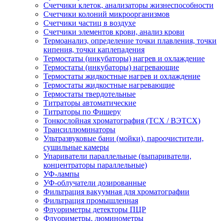
Счетчики клеток, анализаторы жизнеспособности
Счетчики колоний микроорганизмов
Счетчики частиц в воздухе
Счетчики элементов крови, анализ крови
Термоанализ, определение точки плавления, точки
кипения, точки каплепадения
Термостаты (инкубаторы) нагрев и охлаждение
Термостаты (инкубаторы) нагревающие
Термостаты жидкостные нагрев и охлаждение
Термостаты жидкостные нагревающие
Термостаты твердотельные
Титраторы автоматические
Титраторы по Фишеру
Тонкослойная хроматография (ТСХ / ВЭТСХ)
Трансиллюминаторы
Ультразвуковые бани (мойки), пароочистители,
сушильные камеры
Упариватели параллельные (выпариватели,
концентраторы параллельные)
УФ-лампы
УФ-облучатели дозированные
Фильтрация вакуумная для хроматографии
Фильтрация промышленная
Флуориметры детекторы ПЦР
Флуориметры, люминометры