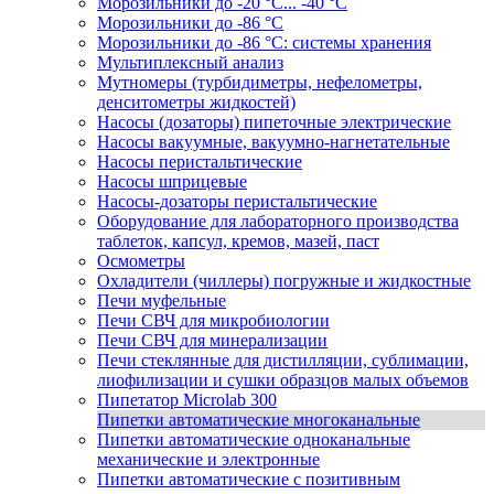
Морозильники до -20 °C... -40 °C
Морозильники до -86 °C
Морозильники до -86 °C: системы хранения
Мультиплексный анализ
Мутномеры (турбидиметры, нефелометры,
денситометры жидкостей)
Насосы (дозаторы) пипеточные электрические
Насосы вакуумные, вакуумно-нагнетательные
Насосы перистальтические
Насосы шприцевые
Насосы-дозаторы перистальтические
Оборудование для лабораторного производства
таблеток, капсул, кремов, мазей, паст
Осмометры
Охладители (чиллеры) погружные и жидкостные
Печи муфельные
Печи СВЧ для микробиологии
Печи СВЧ для минерализации
Печи стеклянные для дистилляции, сублимации,
лиофилизации и сушки образцов малых объемов
Пипетатор Microlab 300
Пипетки автоматические многоканальные
Пипетки автоматические одноканальные
механические и электронные
Пипетки автоматические с позитивным