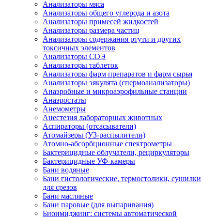
Анализаторы мяса
Анализаторы общего углерода и азота
Анализаторы примесей жидкостей
Анализаторы размера частиц
Анализаторы содержания ртути и других
токсичных элементов
Анализаторы СОЭ
Анализаторы таблеток
Анализаторы фарм препаратов и фарм сырья
Анализаторы эякулята (спермоанализаторы)
Анаэробные и микроаэрофильные станции
Анаэростаты
Анемометры
Анестезия лабораторных животных
Аспираторы (отсасыватели)
Атомайзеры (УЗ-распылители)
Атомно-абсорбционные спектрометры
Бактерицидные облучатели, рециркуляторы
Бактерицидные УФ-камеры
Бани водяные
Бани гистологические, термостолики, сушилки
для срезов
Бани масляные
Бани паровые (для выпаривания)
Биоимиджинг: системы автоматической