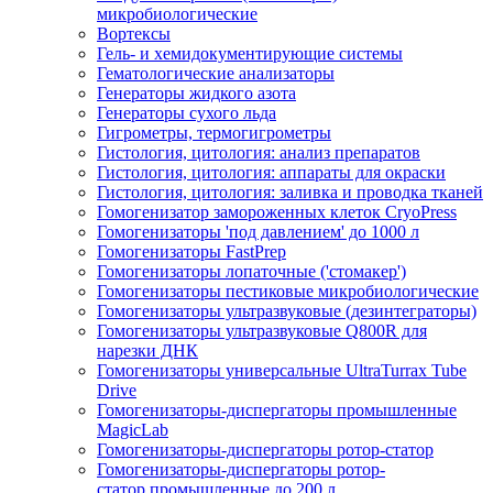
микробиологические
Вортексы
Гель- и хемидокументирующие системы
Гематологические анализаторы
Генераторы жидкого азота
Генераторы сухого льда
Гигрометры, термогигрометры
Гистология, цитология: анализ препаратов
Гистология, цитология: аппараты для окраски
Гистология, цитология: заливка и проводка тканей
Гомогенизатор замороженных клеток CryoPress
Гомогенизаторы 'под давлением' до 1000 л
Гомогенизаторы FastPrep
Гомогенизаторы лопаточные ('стомакер')
Гомогенизаторы пестиковые микробиологические
Гомогенизаторы ультразвуковые (дезинтеграторы)
Гомогенизаторы ультразвуковые Q800R для
нарезки ДНК
Гомогенизаторы универсальные UltraTurrax Tube
Drive
Гомогенизаторы-диспергаторы промышленные
MagicLab
Гомогенизаторы-диспергаторы ротор-статор
Гомогенизаторы-диспергаторы ротор-
статор промышленные до 200 л