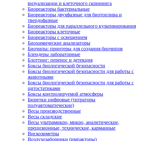
визуализации и клеточного скрининга
Биореакторы бактериальные
Биореакторы двухфазные для биотоплива и
твердофазные
Биореакторы для параллельного культивирования
Биореакторы клеточные
Биореакторы с освещением
Биохимические анализаторы
Биочипы: принтеры для создания биочипов
Блендеры лабораторные
Блоттинг: перенос и детекция
Боксы биологической безопасности
Боксы биологической безопасности для работы с
животными
Боксы биологической безопасности для работы с
цитостатиками
Боксы контролируемой атмосферы
Бюретки цифровые (титраторы
полуавтоматические)
Весы производственные
Весы складские
Весы ультрамикро, микро, аналитические,
прецизионные, технические, карманные
Вискозиметры
Воздухозаборники (импакторы)