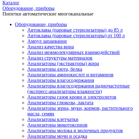
Каталог
Оборудование, приборы
Пипетки автоматические многоканальные
Оборудование, приборы
Автоклавы (паровые стерилизаторы) до 85 л
Автоклавы (паровые стерилизаторы) от 100 л
Ампул запаивание
Анализ качества вина
Анализ межмолекулярных взаимодействий
Анализ структуры материалов
Анализаторы (экстракторы) жира
Анализаторы азота, белка
Анализаторы аминокислот и витаминов
Анализаторы влагосодержания
Анализаторы влагосодержания радиочастотные
(экспресс-анализаторы влажности)
Анализаторы газов крови и электролитов
Анализаторы глюкозы, лактата
Анализаторы зерна, муки, кормов, растительного
масла, семян
Анализаторы клетчатки
Анализаторы микотоксинов
Анализаторы молока и молочных продуктов
Анализаторы мочи и осадка