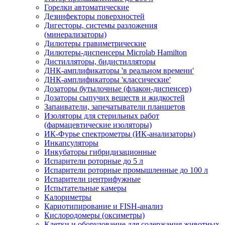
Горелки автоматические
Дезинфекторы поверхностей
Дигесторы, системы разложения
(минерализаторы)
Дилютеры гравиметрические
Дилютеры-диспенсеры Microlab Hamilton
Дистилляторы, бидистилляторы
ДНК-амплификаторы 'в реальном времени'
ДНК-амплификаторы 'классические'
Дозаторы бутылочные (флакон-диспенсер)
Дозаторы сыпучих веществ и жидкостей
Запаиватели, запечатыватели планшетов
Изоляторы для стерильных работ
(фармацевтические изоляторы)
ИК-Фурье спектрометры (ИК-анализаторы)
Инкапсуляторы
Инкубаторы гибридизационные
Испарители роторные до 5 л
Испарители роторные промышленные до 100 л
Испарители центрифужные
Испытательные камеры
Калориметры
Кариотипирование и FISH-анализ
Кислородомеры (оксиметры)
Клетки и оборудование для содержания животных