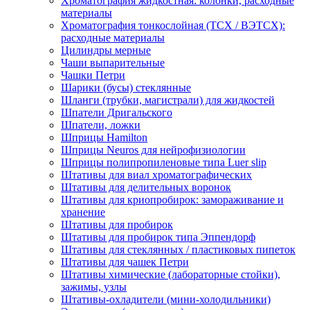
Хроматография жидкостная: колонки, расходные
материалы
Хроматография тонкослойная (ТСХ / ВЭТСХ):
расходные материалы
Цилиндры мерные
Чаши выпарительные
Чашки Петри
Шарики (бусы) стеклянные
Шланги (трубки, магистрали) для жидкостей
Шпатели Дригальского
Шпатели, ложки
Шприцы Hamilton
Шприцы Neuros для нейрофизиологии
Шприцы полипропиленовые типа Luer slip
Штативы для виал хроматографических
Штативы для делительных воронок
Штативы для криопробирок: замораживание и
хранение
Штативы для пробирок
Штативы для пробирок типа Эппендорф
Штативы для стеклянных / пластиковых пипеток
Штативы для чашек Петри
Штативы химические (лабораторные стойки),
зажимы, узлы
Штативы-охладители (мини-холодильники)