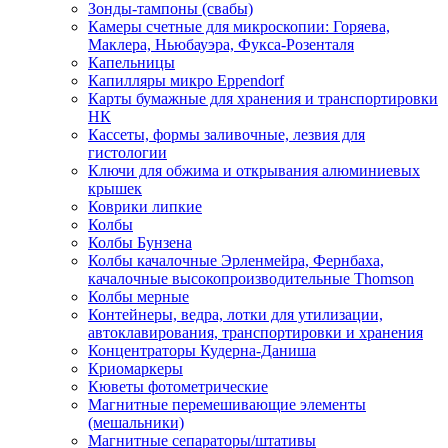
Зонды-тампоны (свабы)
Камеры счетные для микроскопии: Горяева,
Маклера, Ньюбауэра, Фукса-Розенталя
Капельницы
Капилляры микро Eppendorf
Карты бумажные для хранения и транспортировки
НК
Кассеты, формы заливочные, лезвия для
гистологии
Ключи для обжима и открывания алюминиевых
крышек
Коврики липкие
Колбы
Колбы Бунзена
Колбы качалочные Эрленмейра, Фернбаха,
качалочные высокопроизводительные Thomson
Колбы мерные
Контейнеры, ведра, лотки для утилизации,
автоклавирования, транспортировки и хранения
Концентраторы Кудерна-Даниша
Криомаркеры
Кюветы фотометрические
Магнитные перемешивающие элементы
(мешальники)
Магнитные сепараторы/штативы