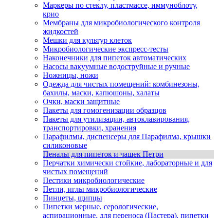
Маркеры по стеклу, пластмассе, иммуноблоту,
крио
Мембраны для микробиологического контроля
жидкостей
Мешки для культур клеток
Микробиологические экспресс-тесты
Наконечники для пипеток автоматических
Насосы вакуумные водоструйные и ручные
Ножницы, ножи
Одежда для чистых помещений: комбинезоны,
бахилы, маски, капюшоны, халаты
Очки, маски защитные
Пакеты для гомогенизации образцов
Пакеты для утилизации, автоклавирования,
транспортировки, хранения
Парафилмы, диспенсеры для Парафилма, крышки
силиконовые
Пеналы для пипеток и чашек Петри
Перчатки химически стойкие, лабораторные и для
чистых помещений
Пестики микробиологические
Петли, иглы микробиологические
Пинцеты, щипцы
Пипетки мерные, серологические,
аспирационные, для переноса (Пастера), пипетки