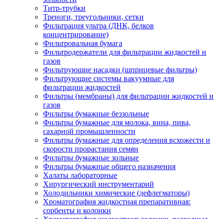
Титр-трубки
Треноги, треугольники, сетки
Фильтрация ультра (ДНК, белков
концентрирование)
Фильтровальная бумага
Фильтродержатели для фильтрации жидкостей и
газов
Фильтрующие насадки (шприцевые фильтры)
Фильтрующие системы вакуумные для
фильтрации жидкостей
Фильтры (мембраны) для фильтрации жидкостей и
газов
Фильтры бумажные беззольные
Фильтры бумажные для молока, вина, пива,
сахарной промышленности
Фильтры бумажные для определения всхожести и
скорости прорастания семян
Фильтры бумажные зольные
Фильтры бумажные общего назначения
Халаты лабораторные
Хирургический инструментарий
Холодильники химические (дефлегматоры)
Хроматография жидкостная препаративная:
сорбенты и колонки