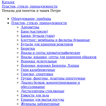
Каталог
Пластик, стекло, принадлежности
Пеналы для пипеток и чашек Петри
Оборудование, приборы
Пластик, стекло, принадлежности
Ареометры
Бани (кастрюли)
Банки, бутыли (тара)
Блоттинг: мембраны и фильтры бумажные
Бутыли для хранения реактивов
Бюретки
Виалы и септы хроматографические
Виалы, крышки, септы для хранения образцов
Воронки делительные
Воронки, воронки Бюхнера, Хирша
Гири калибровочные
Горелки, спиртовки
Груши, фингеры, дозаторы пипеточные
Диализ белков: концентрирование и
обессоливание
Дистилляторы стеклянные
Емкости для льда
Ершики для мытья посуды
Журналы лабораторные