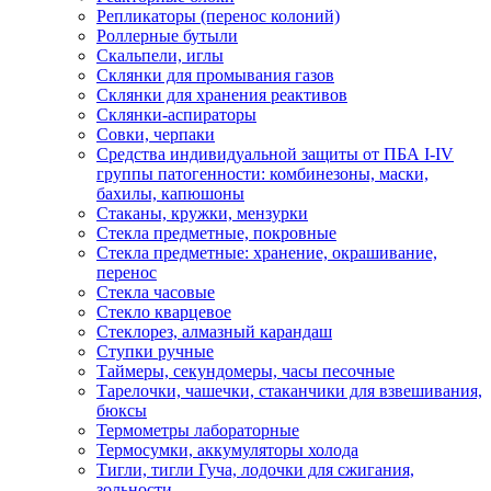
Репликаторы (перенос колоний)
Роллерные бутыли
Скальпели, иглы
Склянки для промывания газов
Склянки для хранения реактивов
Склянки-аспираторы
Совки, черпаки
Средства индивидуальной защиты от ПБА I-IV
группы патогенности: комбинезоны, маски,
бахилы, капюшоны
Стаканы, кружки, мензурки
Стекла предметные, покровные
Стекла предметные: хранение, окрашивание,
перенос
Стекла часовые
Стекло кварцевое
Стеклорез, алмазный карандаш
Ступки ручные
Таймеры, секундомеры, часы песочные
Тарелочки, чашечки, стаканчики для взвешивания,
бюксы
Термометры лабораторные
Термосумки, аккумуляторы холода
Тигли, тигли Гуча, лодочки для сжигания,
зольности