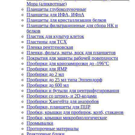
Мора (аликвотные)
Планшеты глубоколуночные
Планшеты для ИФА, ИФлА
Планшеты для кристаллизации белков
Планшеты фильтрационные для сбора НК и
белков
Пластик для культур клеток
Пластины для ТСХ
Пленка рентгеновская
Пленки, фольга, маты, воск для планшетов
Покрытия для защиты рабочей поверхности
Пробирки для криозаморозки до -196°С
Пробирки для ЯМР
Пробирки до 2 мл
Пробирки до 25 мл типа Эппендорф
Пробирки до 600 мл
Пробирки и бутыли для центрифугирования
Пробирки со штрих- и 2D-кодами
Пробирки Хангейта для анаэробов
Пробирки, планшеты для ПЦР
Пробки, крышки для пробирок, колб, стаканов
Пробки, крышки микробиологические
Промывалки
Протирочные материалы
Реакторные блоки