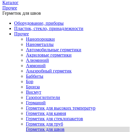
Каталог
Прочее
Герметик для швов
Оборудование, приборы
Пластик, стекло, принадлежности
Прочее
Нанопорошки
Нанометаллы
Автомобильные герметики
Акриловые герметики
Алюминий
Аммоний
Анаэробный герметик
Баббиты
Бор
Бронза
Висмут
Газопоглотители
Германий
Герметик для высоких температур
Герметик для камня
Герметик для стеклопакетов
Герметик для труб
Герметик для швов