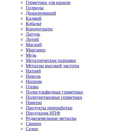
Герметики для кровли
Гидриды
Дюралюминий
Кадмий
Кобальт
Концентраты
Латунь
Литий
Магний
Марганец
Медь
Металлические порошки
Металлы высокой частоты
Натрий
Никель
Нихром
Олово
Полисульфидные герметики
Полиуретановые герметики
Припои
Продукты переработки
Продукция НПФ
Редкоземельные металлы
Свинец
Селен