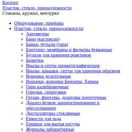
Каталог
Пластик, стекло, принадлежности
Стаканы, кружки, мензурки
Оборудование, приборы
Пластик, стекло, принадлежности
Ареометры
Бани (кастрюли)
Банки, бутыли (тара)
Блоттинг: мембраны и фильтры бумажные
Бутыли для хранения реактивов
Бюретки
Виалы и септы хроматографические
Виалы, крышки, септы для хранения образцов
Воронки делительные
Воронки, воронки Бюхнера, Хирша
Гири калибровочные
Горелки, спиртовки
Груши, фингеры, дозаторы пипеточные
Диализ белков: концентрирование и
обессоливание
Дистилляторы стеклянные
Емкости для льда
Ершики для мытья посуды
Журналы лабораторные