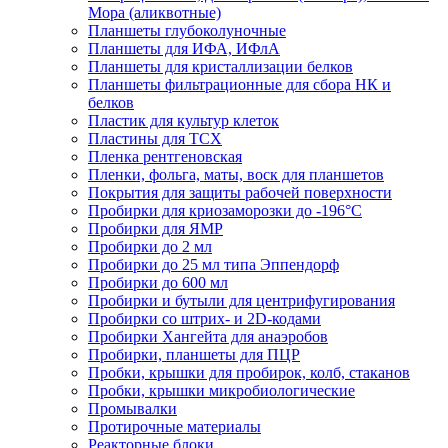
Мора (аликвотные)
Планшеты глубоколуночные
Планшеты для ИФА, ИФлА
Планшеты для кристаллизации белков
Планшеты фильтрационные для сбора НК и
белков
Пластик для культур клеток
Пластины для ТСХ
Пленка рентгеновская
Пленки, фольга, маты, воск для планшетов
Покрытия для защиты рабочей поверхности
Пробирки для криозаморозки до -196°С
Пробирки для ЯМР
Пробирки до 2 мл
Пробирки до 25 мл типа Эппендорф
Пробирки до 600 мл
Пробирки и бутыли для центрифугирования
Пробирки со штрих- и 2D-кодами
Пробирки Хангейта для анаэробов
Пробирки, планшеты для ПЦР
Пробки, крышки для пробирок, колб, стаканов
Пробки, крышки микробиологические
Промывалки
Протирочные материалы
Реакторные блоки