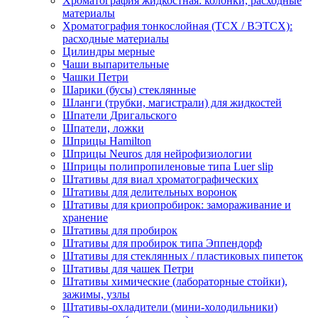
Хроматография жидкостная: колонки, расходные
материалы
Хроматография тонкослойная (ТСХ / ВЭТСХ):
расходные материалы
Цилиндры мерные
Чаши выпарительные
Чашки Петри
Шарики (бусы) стеклянные
Шланги (трубки, магистрали) для жидкостей
Шпатели Дригальского
Шпатели, ложки
Шприцы Hamilton
Шприцы Neuros для нейрофизиологии
Шприцы полипропиленовые типа Luer slip
Штативы для виал хроматографических
Штативы для делительных воронок
Штативы для криопробирок: замораживание и
хранение
Штативы для пробирок
Штативы для пробирок типа Эппендорф
Штативы для стеклянных / пластиковых пипеток
Штативы для чашек Петри
Штативы химические (лабораторные стойки),
зажимы, узлы
Штативы-охладители (мини-холодильники)