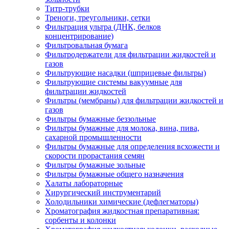
Титр-трубки
Треноги, треугольники, сетки
Фильтрация ультра (ДНК, белков
концентрирование)
Фильтровальная бумага
Фильтродержатели для фильтрации жидкостей и
газов
Фильтрующие насадки (шприцевые фильтры)
Фильтрующие системы вакуумные для
фильтрации жидкостей
Фильтры (мембраны) для фильтрации жидкостей и
газов
Фильтры бумажные беззольные
Фильтры бумажные для молока, вина, пива,
сахарной промышленности
Фильтры бумажные для определения всхожести и
скорости прорастания семян
Фильтры бумажные зольные
Фильтры бумажные общего назначения
Халаты лабораторные
Хирургический инструментарий
Холодильники химические (дефлегматоры)
Хроматография жидкостная препаративная:
сорбенты и колонки