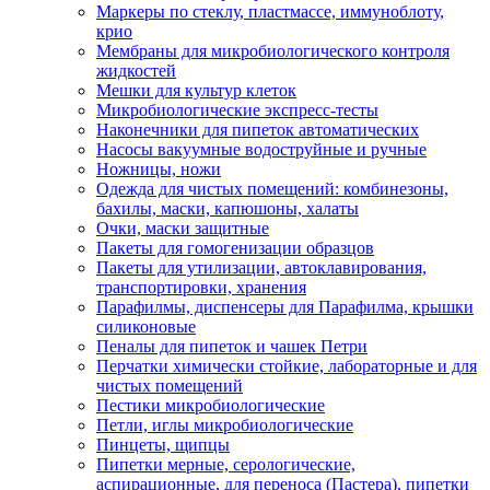
Маркеры по стеклу, пластмассе, иммуноблоту,
крио
Мембраны для микробиологического контроля
жидкостей
Мешки для культур клеток
Микробиологические экспресс-тесты
Наконечники для пипеток автоматических
Насосы вакуумные водоструйные и ручные
Ножницы, ножи
Одежда для чистых помещений: комбинезоны,
бахилы, маски, капюшоны, халаты
Очки, маски защитные
Пакеты для гомогенизации образцов
Пакеты для утилизации, автоклавирования,
транспортировки, хранения
Парафилмы, диспенсеры для Парафилма, крышки
силиконовые
Пеналы для пипеток и чашек Петри
Перчатки химически стойкие, лабораторные и для
чистых помещений
Пестики микробиологические
Петли, иглы микробиологические
Пинцеты, щипцы
Пипетки мерные, серологические,
аспирационные, для переноса (Пастера), пипетки