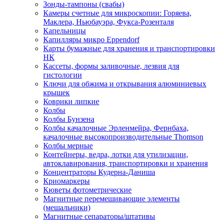
Зонды-тампоны (свабы)
Камеры счетные для микроскопии: Горяева,
Маклера, Ньюбауэра, Фукса-Розенталя
Капельницы
Капилляры микро Eppendorf
Карты бумажные для хранения и транспортировки
НК
Кассеты, формы заливочные, лезвия для
гистологии
Ключи для обжима и открывания алюминиевых
крышек
Коврики липкие
Колбы
Колбы Бунзена
Колбы качалочные Эрленмейра, Фернбаха,
качалочные высокопроизводительные Thomson
Колбы мерные
Контейнеры, ведра, лотки для утилизации,
автоклавирования, транспортировки и хранения
Концентраторы Кудерна-Даниша
Криомаркеры
Кюветы фотометрические
Магнитные перемешивающие элементы
(мешальники)
Магнитные сепараторы/штативы