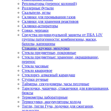
Репликаторы (перенос колоний)
Роллерные бутыли
Скальпели, иглы
Склянки для промывания газов
Склянки для хранения реактивов
Склянки-аспираторы
Совки, черпаки
Средства индивидуальной защиты от ПБА I-IV
группы патогенности: комбинезоны, маски,
бахилы, капюшоны
Стаканы, кружки, мензурки
Стекла предметные, покровные
Стекла предметные: хранение, окрашивание,
перенос
Стекла часовые
Стекло кварцевое
Стеклорез, алмазный карандаш
Ступки ручные
Таймеры, секундомеры, часы песочные
Тарелочки, чашечки, стаканчики для взвешивания,
бюксы
Термометры лабораторные
Термосумки, аккумуляторы холода
Тигли, тигли Гуча, лодочки для сжигания,
зольности