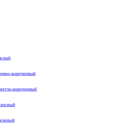
белый
темно-коричневый
светло-коричневый
красный
зеленый