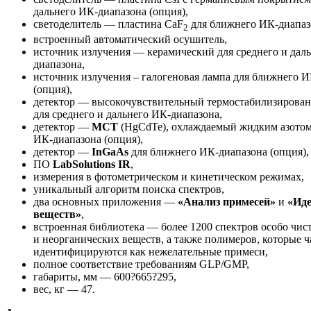
дальнего ИК-диапазона (опция),
светоделитель — пластина CaF
для ближнего ИК-диапазо
2
встроенный автоматический осушитель,
источник излучения — керамический для среднего и дал
диапазона,
источник излучения – галогеновая лампа для ближнего 
(опция),
детектор — высокочувствительный термостабилизиров
для среднего и дальнего ИК-диапазона,
детектор —
MCT
(HgCdTe), охлаждаемый жидким азотом,
ИК-диапазона (опция),
детектор —
InGaAs
для ближнего ИК-диапазона (опция),
ПО
LabSolutions IR
,
измерения в фотометрическом и кинетическом режимах,
уникальный алгоритм поиска спектров,
два основных приложения —
«Анализ примесей»
и
«Ид
веществ»
,
встроенная библиотека — более 1200 спектров особо чис
и неорганических веществ, а также полимеров, которые ч
идентифицируются как нежелательные примеси,
полное соответствие требованиям GLP/GMP,
габариты, мм — 600?665?295,
вес, кг — 47.