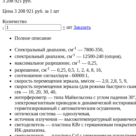
3 208 921 руб.
Цена 3 208 921 руб. за 1 шт
Количество
-
+
шт
Заказать
Полное описание
-1
Спектральный диапазон, см
— 7800-350,
-1
спектральный диапазон, см
— 12500-240 (опция),
-1
максимальное разрешение, см
— 0,25,
-1
разрешение, см
— 0,25, 0,5, 1, 2, 4, 8, 16,
соотношение сигнал/шум - 60000:1,
скорость перемещения зеркала, мм/сек — 2,0, 2,8, 5, 9,
скорость перемещения зеркала (для режима быстрого скан
сек — 10, 20, 30, 40,
интерферометр — типа Майкельсона с углом падения 30°,
электромагнитным приводом и динамической юстировко
герметизированный с автоматическим осушением,
оптическая система — однолучевая,
источник излучения — высокотемпературный керамичес
светоделитель — пластина КВr с германиевым покрытием
ИК-диапазона,
светоделитель — пластина CsI с германиевым покрытием 