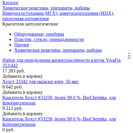
Каталог
Химические реактивы, препараты, наборы
Иммуногистохимия (ИГХ), иммуноцитохимия (ИЦХ),
проточная цитометрия
Красители цитологические
Оборудование, приборы
Пластик, стекло, принадлежности
Прочее
Химические реактивы, препараты, наборы
Набор для определения жизнеспособности клеток VivaFix
353/442
17 283 руб.
Добавить в корзину
Хехст 33342 для окраски ядер, 56 мкг
8 642 руб.
Добавить в корзину
Краситель Хехст #33258, более 98,0 %, BioChemika, для
флюоресценции
9 212 руб.
Добавить в корзину
Краситель Хехст #33258, более 98,0 %, BioChemika, для
флюоресценции
0 руб.