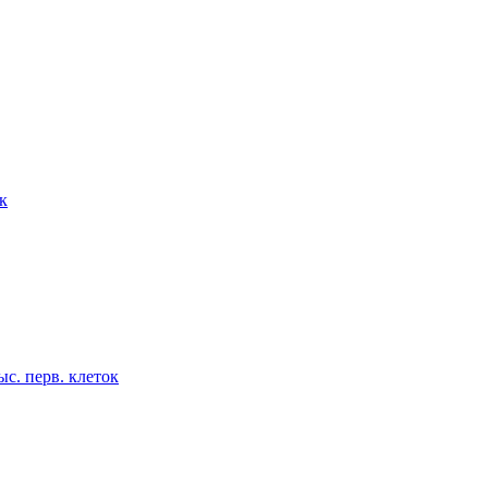
к
с. перв. клеток