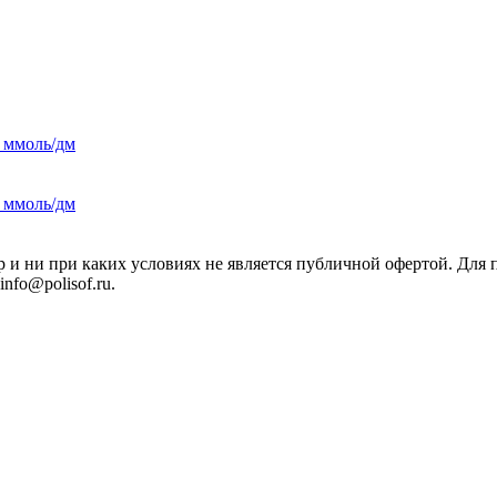
 ммоль/дм
 ммоль/дм
р и ни при каких условиях не является публичной офертой. Дл
nfo@polisof.ru.