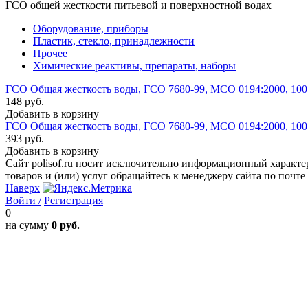
ГСО общей жесткости питьевой и поверхностной водах
Оборудование, приборы
Пластик, стекло, принадлежности
Прочее
Химические реактивы, препараты, наборы
ГСО Общая жесткость воды, ГСО 7680-99, МСО 0194:2000, 100
148 руб.
Добавить в корзину
ГСО Общая жесткость воды, ГСО 7680-99, МСО 0194:2000, 100
393 руб.
Добавить в корзину
Сайт polisof.ru носит исключительно информационный характе
товаров и (или) услуг обращайтесь к менеджеру сайта по почте i
Наверх
Войти /
Регистрация
0
на сумму
0 руб.