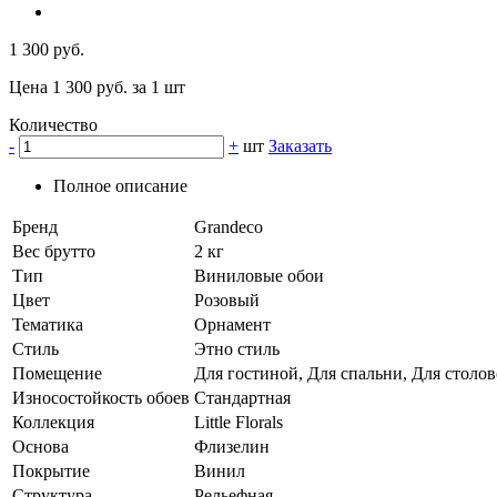
1 300 руб.
Цена 1 300 руб. за 1 шт
Количество
-
+
шт
Заказать
Полное описание
Бренд
Grandeco
Вес брутто
2 кг
Тип
Виниловые обои
Цвет
Розовый
Тематика
Орнамент
Стиль
Этно стиль
Помещение
Для гостиной, Для спальни, Для столов
Износостойкость обоев
Стандартная
Коллекция
Little Florals
Основа
Флизелин
Покрытие
Винил
Структура
Рельефная