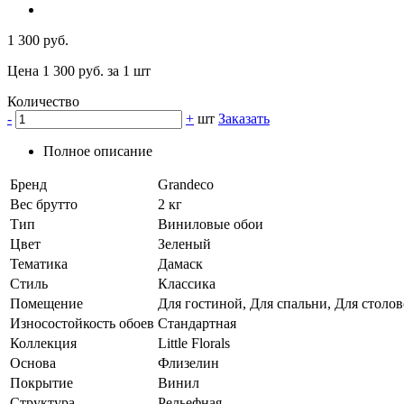
1 300 руб.
Цена 1 300 руб. за 1 шт
Количество
-
+
шт
Заказать
Полное описание
Бренд
Grandeco
Вес брутто
2 кг
Тип
Виниловые обои
Цвет
Зеленый
Тематика
Дамаск
Стиль
Классика
Помещение
Для гостиной, Для спальни, Для столов
Износостойкость обоев
Стандартная
Коллекция
Little Florals
Основа
Флизелин
Покрытие
Винил
Структура
Рельефная