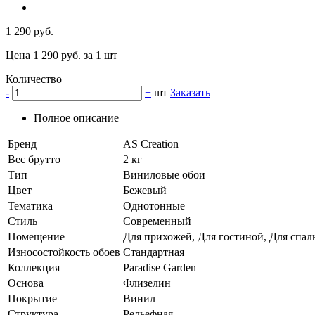
1 290 руб.
Цена 1 290 руб. за 1 шт
Количество
-
+
шт
Заказать
Полное описание
Бренд
AS Creation
Вес брутто
2 кг
Тип
Виниловые обои
Цвет
Бежевый
Тематика
Однотонные
Стиль
Современный
Помещение
Для прихожей, Для гостиной, Для спаль
Износостойкость обоев
Стандартная
Коллекция
Paradise Garden
Основа
Флизелин
Покрытие
Винил
Структура
Рельефная