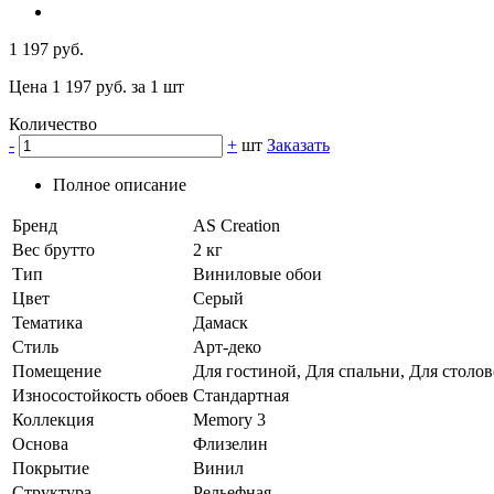
1 197 руб.
Цена 1 197 руб. за 1 шт
Количество
-
+
шт
Заказать
Полное описание
Бренд
AS Creation
Вес брутто
2 кг
Тип
Виниловые обои
Цвет
Серый
Тематика
Дамаск
Стиль
Арт-деко
Помещение
Для гостиной, Для спальни, Для столов
Износостойкость обоев
Стандартная
Коллекция
Memory 3
Основа
Флизелин
Покрытие
Винил
Структура
Рельефная