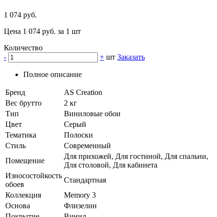
1 074 руб.
Цена 1 074 руб. за 1 шт
Количество
-
+
шт
Заказать
Полное описание
Бренд
AS Creation
Вес брутто
2 кг
Тип
Виниловые обои
Цвет
Серый
Тематика
Полоски
Стиль
Современный
Для прихожей, Для гостиной, Для спальни,
Помещение
Для столовой, Для кабинета
Износостойкость
Стандартная
обоев
Коллекция
Memory 3
Основа
Флизелин
Покрытие
Винил