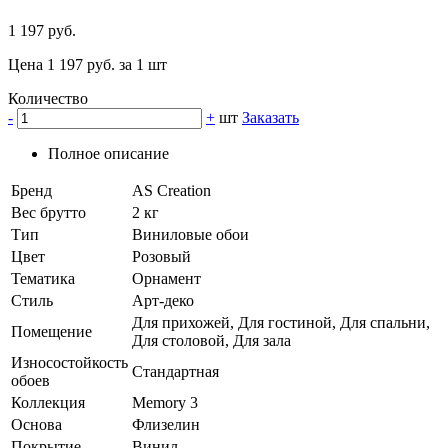
1 197 руб.
Цена 1 197 руб. за 1 шт
Количество
-
+
шт
Заказать
Полное описание
Бренд
AS Creation
Вес брутто
2 кг
Тип
Виниловые обои
Цвет
Розовый
Тематика
Орнамент
Стиль
Арт-деко
Для прихожей, Для гостиной, Для спальни,
Помещение
Для столовой, Для зала
Износостойкость
Стандартная
обоев
Коллекция
Memory 3
Основа
Флизелин
Покрытие
Винил