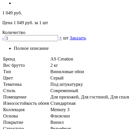
1 049 руб.
Цена 1 049 руб. за 1 шт
Количество
-
+
шт
Заказать
Полное описание
Бренд
AS Creation
Вес брутто
2 кг
Тип
Виниловые обои
Цвет
Серый
Тематика
Под штукатурку
Стиль
Современный
Помещение
Для прихожей, Для гостиной, Для спаль
Износостойкость обоев
Стандартная
Коллекция
Memory 3
Основа
Флизелин
Покрытие
Винил
Структура
Рельефная