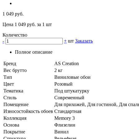
1 049 руб.
Цена 1 049 руб. за 1 шт
Количество
-
+
шт
Заказать
Полное описание
Бренд
AS Creation
Вес брутто
2 кг
Тип
Виниловые обои
Цвет
Розовый
Тематика
Под штукатурку
Стиль
Современный
Помещение
Для прихожей, Для гостиной, Для спаль
Износостойкость обоев
Стандартная
Коллекция
Memory 3
Основа
Флизелин
Покрытие
Винил
Структура
Рельефная