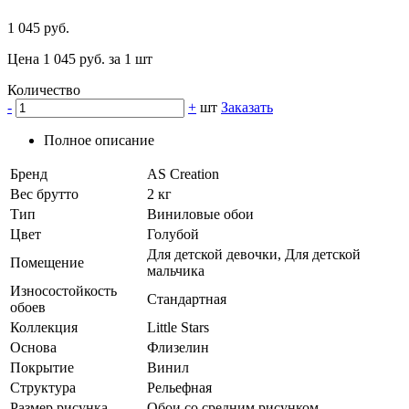
1 045 руб.
Цена 1 045 руб. за 1 шт
Количество
-
+
шт
Заказать
Полное описание
Бренд
AS Creation
Вес брутто
2 кг
Тип
Виниловые обои
Цвет
Голубой
Для детской девочки, Для детской
Помещение
мальчика
Износостойкость
Стандартная
обоев
Коллекция
Little Stars
Основа
Флизелин
Покрытие
Винил
Структура
Рельефная
Размер рисунка
Обои со средним рисунком