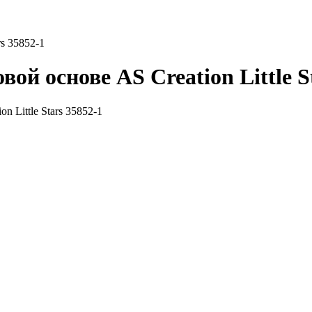
s 35852-1
й основе AS Creation Little St