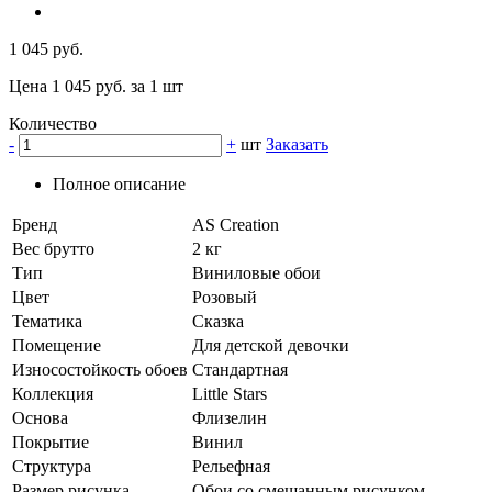
1 045 руб.
Цена 1 045 руб. за 1 шт
Количество
-
+
шт
Заказать
Полное описание
Бренд
AS Creation
Вес брутто
2 кг
Тип
Виниловые обои
Цвет
Розовый
Тематика
Сказка
Помещение
Для детской девочки
Износостойкость обоев
Стандартная
Коллекция
Little Stars
Основа
Флизелин
Покрытие
Винил
Структура
Рельефная
Размер рисунка
Обои со смешанным рисунком