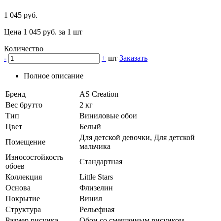
1 045 руб.
Цена 1 045 руб. за 1 шт
Количество
-
+
шт
Заказать
Полное описание
Бренд
AS Creation
Вес брутто
2 кг
Тип
Виниловые обои
Цвет
Белый
Для детской девочки, Для детской
Помещение
мальчика
Износостойкость
Стандартная
обоев
Коллекция
Little Stars
Основа
Флизелин
Покрытие
Винил
Структура
Рельефная
Размер рисунка
Обои со смешанным рисунком