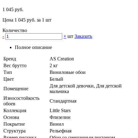
1 045 руб.
Цена 1 045 руб. за 1 шт
Количество
-
+
шт
Заказать
Полное описание
Бренд
AS Creation
Вес брутто
2 кг
Тип
Виниловые обои
Цвет
Белый
Для детской девочки, Для детской
Помещение
мальчика
Износостойкость
Стандартная
обоев
Коллекция
Little Stars
Основа
Флизелин
Покрытие
Винил
Структура
Рельефная
Размер рисунка
Обои со смешанным рисунком