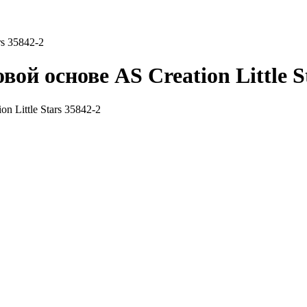
s 35842-2
й основе AS Creation Little St