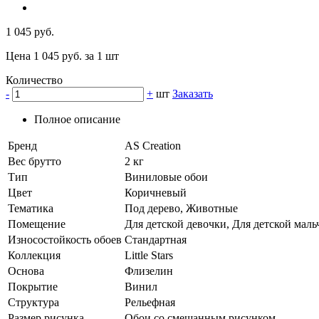
1 045 руб.
Цена 1 045 руб. за 1 шт
Количество
-
+
шт
Заказать
Полное описание
Бренд
AS Creation
Вес брутто
2 кг
Тип
Виниловые обои
Цвет
Коричневый
Тематика
Под дерево, Животные
Помещение
Для детской девочки, Для детской маль
Износостойкость обоев
Стандартная
Коллекция
Little Stars
Основа
Флизелин
Покрытие
Винил
Структура
Рельефная
Размер рисунка
Обои со смешанным рисунком