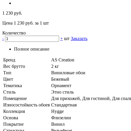
1 230 руб.
Цена 1 230 руб. за 1 шт
Количество
-
+
шт
Заказать
Полное описание
Бренд
AS Creation
Вес брутто
2 кг
Тип
Виниловые обои
Цвет
Бежевый
Тематика
Орнамент
Стиль
Этно стиль
Помещение
Для прихожей, Для гостиной, Для спал
Износостойкость обоев
Стандартная
Коллекция
Hygge
Основа
Флизелин
Покрытие
Винил
Структура
Рельефная